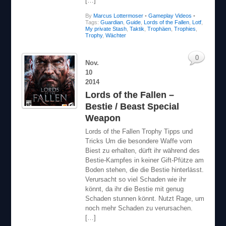
By
Marcus Lottermoser
•
Gameplay Videos
•
Tags:
Guardian
,
Guide
,
Lords of the Fallen
,
Lotf
,
My private Stash
,
Taktik
,
Trophäen
,
Trophies
,
Trophy
,
Wächter
0
Nov.
10
2014
Lords of the Fallen –
Bestie / Beast Special
Weapon
Lords of the Fallen Trophy Tipps und
Tricks Um die besondere Waffe vom
Biest zu erhalten, dürft ihr während des
Bestie-Kampfes in keiner Gift-Pfütze am
Boden stehen, die die Bestie hinterlässt.
Verursacht so viel Schaden wie ihr
könnt, da ihr die Bestie mit genug
Schaden stunnen könnt. Nutzt Rage, um
noch mehr Schaden zu verursachen.
[…]
By
Marcus Lottermoser
•
Gameplay Videos
•