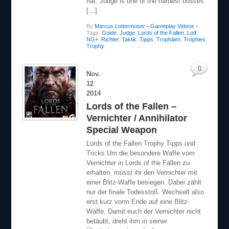
By
Marcus Lottermoser
•
Gameplay Videos
•
Tags:
Guide
,
Judge
,
Lords of the Fallen
,
Lotf
,
NG+
,
Richter
,
Taktik
,
Tipps
,
Trophäen
,
Trophies
,
Trophy
0
Nov.
12
2014
Lords of the Fallen –
Vernichter / Annihilator
Special Weapon
Lords of the Fallen Trophy Tipps und
Tricks Um die besondere Waffe vom
Vernichter in Lords of the Fallen zu
erhalten, müsst ihr den Vernichter mit
einer Blitz-Waffe besiegen. Dabei zählt
nur der finale Todesstoß. Wechselt also
erst kurz vorm Ende auf eine Blitz-
Waffe. Damit euch der Vernichter nicht
betäubt, dreht ihm in seiner
Überladungsphase […]