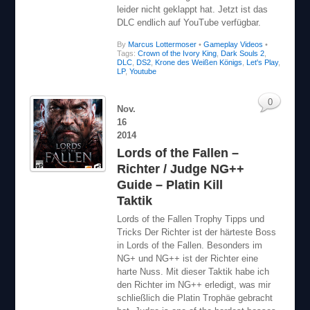
DLC endlich auf YouTube verfügbar.
By
Marcus Lottermoser
•
Gameplay Videos
•
Tags:
Crown of the Ivory King
,
Dark Souls 2
,
DLC
,
DS2
,
Krone des Weißen Königs
,
Let's Play
,
LP
,
Youtube
0
Nov.
16
2014
Lords of the Fallen –
Richter / Judge NG++
Guide – Platin Kill
Taktik
Lords of the Fallen Trophy Tipps und
Tricks Der Richter ist der härteste Boss
in Lords of the Fallen. Besonders im
NG+ und NG++ ist der Richter eine
harte Nuss. Mit dieser Taktik habe ich
den Richter im NG++ erledigt, was mir
schließlich die Platin Trophäe gebracht
hat. Judge is one of the hardest bosses
[…]