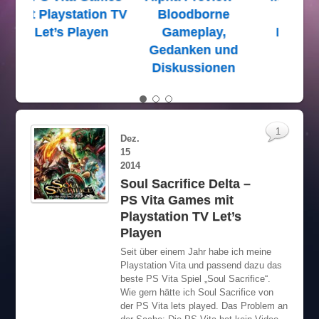
ne
DLC Runes
MMX2 Gaming
die
,
Location and
Headset – Review
Out
und
Reward
für Let’s Player
Word
nen
wiede
1
Dez.
15
2014
Soul Sacrifice Delta –
PS Vita Games mit
Playstation TV Let’s
Playen
Seit über einem Jahr habe ich meine
Playstation Vita und passend dazu das
beste PS Vita Spiel „Soul Sacrifice“.
Wie gern hätte ich Soul Sacrifice von
der PS Vita lets played. Das Problem an
der Sache: Die PS Vita hat kein Video-
Out, so dass man das Soul Sacrifice