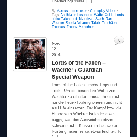
By
Marcus Lottermoser
•
Gameplay Videos
•
Tags:
Annihilator
,
besondere Waffe
,
Guide
,
Lords
of the Fallen
,
Lotf
,
My private Stash
,
Rare
Weapon
,
Special Weapon
,
Taktik
,
Trophäen
,
Trophies
,
Trophy
,
Vernichter
0
Nov.
12
2014
Lords of the Fallen –
Wächter / Guardian
Special Weapon
Lords of the Fallen Trophy Tipps und
Tricks Um die besondere Waffe vom
Wächter zu erhalten, müsst ihr einfach
nur die Feuer-Töpfe ignorieren und nicht
als Hilfe einsetzen. Der Kampf bzw. die
Hitbox vom Wächter ist leider etwas
buggy, was das Ausweichen etwas
schwer macht. Klassen mit schwerer
Rüstung haben es da etwas leichter. To
[…]