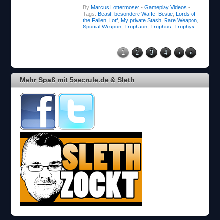
Tags:
Beast
,
besondere Waffe
,
Bestie
,
Lords of
the Fallen
,
Lotf
,
My private Stash
,
Rare Weapon
,
Special Weapon
,
Trophäen
,
Trophies
,
Trophys
1
2
3
4
›
»
Mehr Spaß mit 5secrule.de & Sleth
Categories