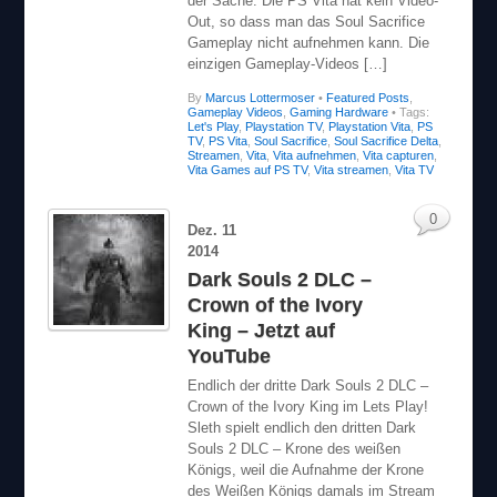
Gameplay nicht aufnehmen kann. Die
einzigen Gameplay-Videos […]
By
Marcus Lottermoser
•
Featured Posts
,
Gameplay Videos
,
Gaming Hardware
• Tags:
Let's Play
,
Playstation TV
,
Playstation Vita
,
PS
TV
,
PS Vita
,
Soul Sacrifice
,
Soul Sacrifice Delta
,
Streamen
,
Vita
,
Vita aufnehmen
,
Vita capturen
,
Vita Games auf PS TV
,
Vita streamen
,
Vita TV
0
Dez.
11
2014
Dark Souls 2 DLC –
Crown of the Ivory
King – Jetzt auf
YouTube
Endlich der dritte Dark Souls 2 DLC –
Crown of the Ivory King im Lets Play!
Sleth spielt endlich den dritten Dark
Souls 2 DLC – Krone des weißen
Königs, weil die Aufnahme der Krone
des Weißen Königs damals im Stream
leider nicht geklappt hat. Jetzt ist das