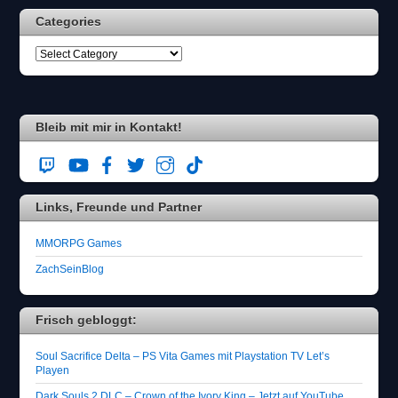
Bleib mit mir in Kontakt!
Links, Freunde und Partner
MMORPG Games
ZachSeinBlog
Frisch gebloggt:
Soul Sacrifice Delta – PS Vita Games mit Playstation TV Let’s
Playen
Dark Souls 2 DLC – Crown of the Ivory King – Jetzt auf YouTube