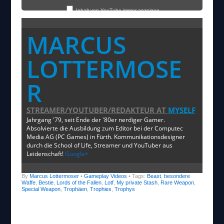
Inhalt von YouTube immer anzeigen
MARCUS
„Lords of the Fallen – Bestie / Beast Special Weapon“ direkt öffnen
LOTTERMOSE
R
STREAMER/YOUTUBER/REDAKTEUR
AT
MYSELF
Jahrgang '79, seit Ende der '80er nerdiger Gamer.
Absolvierte die Ausbildung zum Editor bei der Computec
Media AG (PC Games) in Fürth. Kommunikationsdesigner
durch die School of Life, Streamer und YouTuber aus
Leidenschaft!
Google+
By
Marcus Lottermoser
•
Gameplay Videos
• Tags:
Beast
,
besondere
Waffe
,
Bestie
,
Lords of the Fallen
,
Lotf
,
My private Stash
,
Rare Weapon
,
Special Weapon
,
Trophäen
,
Trophies
,
Trophys