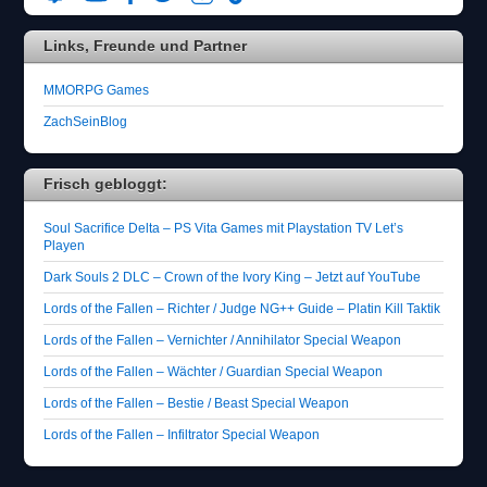
e
d
Links, Freunde und Partner
e
n
B
MMORPG Games
a
ZachSeinBlog
u
m
.
Frisch gebloggt:
Soul Sacrifice Delta – PS Vita Games mit Playstation TV Let’s
Playen
Dark Souls 2 DLC – Crown of the Ivory King – Jetzt auf YouTube
Lords of the Fallen – Richter / Judge NG++ Guide – Platin Kill Taktik
Lords of the Fallen – Vernichter / Annihilator Special Weapon
Lords of the Fallen – Wächter / Guardian Special Weapon
Lords of the Fallen – Bestie / Beast Special Weapon
Lords of the Fallen – Infiltrator Special Weapon