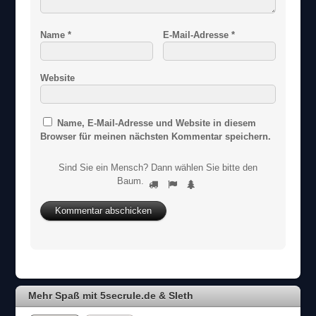
Name
*
E-Mail-Adresse
*
Website
Name, E-Mail-Adresse und Website in diesem
Browser für meinen nächsten Kommentar speichern.
Sind Sie ein Mensch? Dann wählen Sie bitte
den
S
Baum
.
1
2
3
i
n
d
S
i
e
e
i
Mehr Spaß mit 5secrule.de & Sleth
n
M