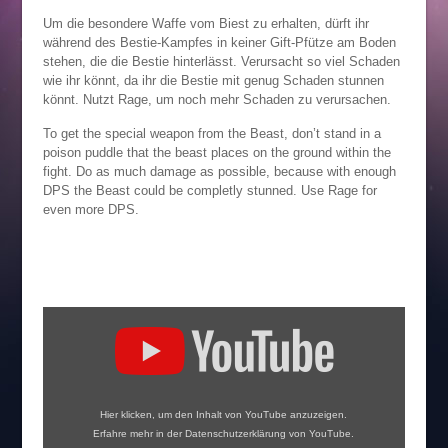
Um die besondere Waffe vom Biest zu erhalten, dürft ihr
während des Bestie-Kampfes in keiner Gift-Pfütze am Boden
stehen, die die Bestie hinterlässt. Verursacht so viel Schaden
wie ihr könnt, da ihr die Bestie mit genug Schaden stunnen
könnt. Nutzt Rage, um noch mehr Schaden zu verursachen.
To get the special weapon from the Beast, don’t stand in a
poison puddle that the beast places on the ground within the
fight. Do as much damage as possible, because with enough
DPS the Beast could be completly stunned. Use Rage for
even more DPS.
„Lords
of
the
Fallen
–
Bestie
/
Beast
Special
Weapon“
von
YouTube
Hier klicken, um den Inhalt von YouTube anzuzeigen.
anzeigen
Erfahre mehr in der
Datenschutzerklärung von YouTube
.