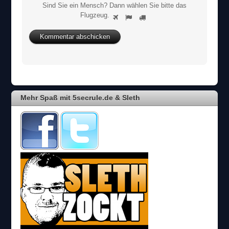
Sind Sie ein Mensch? Dann wählen Sie bitte
das
S
Flugzeug
.
1
2
3
i
n
d
S
i
e
e
i
Mehr Spaß mit 5secrule.de & Sleth
n
M
e
n
s
c
h
?
D
a
n
n
w
ä