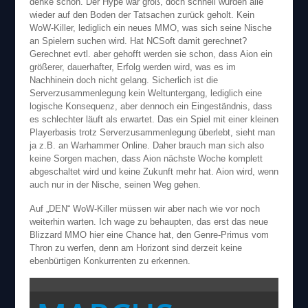
denke schon. Der Hype war groß, doch schnell wurden alle
wieder auf den Boden der Tatsachen zurück geholt. Kein
WoW-Killer, lediglich ein neues MMO, was sich seine Nische
an Spielern suchen wird. Hat NCSoft damit gerechnet?
Gerechnet evtl. aber gehofft werden sie schon, dass Aion ein
größerer, dauerhafter, Erfolg werden wird, was es im
Nachhinein doch nicht gelang. Sicherlich ist die
Serverzusammenlegung kein Weltuntergang, lediglich eine
logische Konsequenz, aber dennoch ein Eingeständnis, dass
es schlechter läuft als erwartet. Das ein Spiel mit einer kleinen
Playerbasis trotz Serverzusammenlegung überlebt, sieht man
ja z.B. an Warhammer Online. Daher brauch man sich also
keine Sorgen machen, dass Aion nächste Woche komplett
abgeschaltet wird und keine Zukunft mehr hat. Aion wird, wenn
auch nur in der Nische, seinen Weg gehen.
Auf „DEN“ WoW-Killer müssen wir aber nach wie vor noch
weiterhin warten. Ich wage zu behaupten, das erst das neue
Blizzard MMO hier eine Chance hat, den Genre-Primus vom
Thron zu werfen, denn am Horizont sind derzeit keine
ebenbürtigen Konkurrenten zu erkennen.