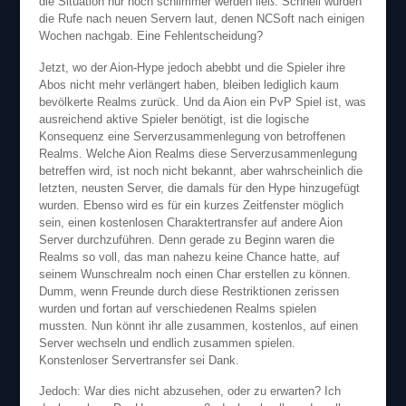
die Situation nur noch schlimmer werden ließ. Schnell wurden
die Rufe nach neuen Servern laut, denen NCSoft nach einigen
Wochen nachgab. Eine Fehlentscheidung?
Jetzt, wo der Aion-Hype jedoch abebbt und die Spieler ihre
Abos nicht mehr verlängert haben, bleiben lediglich kaum
bevölkerte Realms zurück. Und da Aion ein PvP Spiel ist, was
ausreichend aktive Spieler benötigt, ist die logische
Konsequenz eine Serverzusammenlegung von betroffenen
Realms. Welche Aion Realms diese Serverzusammenlegung
betreffen wird, ist noch nicht bekannt, aber wahrscheinlich die
letzten, neusten Server, die damals für den Hype hinzugefügt
wurden. Ebenso wird es für ein kurzes Zeitfenster möglich
sein, einen kostenlosen Charaktertransfer auf andere Aion
Server durchzuführen. Denn gerade zu Beginn waren die
Realms so voll, das man nahezu keine Chance hatte, auf
seinem Wunschrealm noch einen Char erstellen zu können.
Dumm, wenn Freunde durch diese Restriktionen zerissen
wurden und fortan auf verschiedenen Realms spielen
mussten. Nun könnt ihr alle zusammen, kostenlos, auf einen
Server wechseln und endlich zusammen spielen.
Konstenloser Servertransfer sei Dank.
Jedoch: War dies nicht abzusehen, oder zu erwarten? Ich