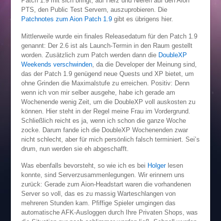
Patch 1.9 mit sich bringt, auf Herz und Nieren auf den Aion
PTS, den Public Test Servern, auszuprobieren. Die
Patchnotes zum Aion Patch 1.9
gibt es übrigens hier.
Mittlerweile wurde ein finales Releasedatum für den Patch 1.9
genannt: Der 2.6 ist als Launch-Termin in den Raum gestellt
worden. Zusätzlich zum Patch werden dann die
DoubleXP
Weekends verschwinden
, da die Developer der Meinung sind,
das der Patch 1.9 genügend neue Quests und XP bietet, um
ohne Grinden die Maximalstufe zu erreichen. Positiv: Denn
wenn ich von mir selber ausgehe, habe ich gerade am
Wochenende wenig Zeit, um die DoubleXP voll auskosten zu
können. Hier steht in der Regel meine Frau im Vordergrund.
Schließlich reicht es ja, wenn ich schon die ganze Woche
zocke. Darum fande ich die DoubleXP Wochenenden zwar
nicht schlecht, aber für mich persönlich falsch terminiert. Sei’s
drum, nun werden sie eh abgeschafft.
Was ebenfalls bevorsteht, so wie ich es bei
Holger
lesen
konnte, sind Serverzusammenlegungen. Wir erinnern uns
zurück: Gerade zum Aion-Headstart waren die vorhandenen
Server so voll, das es zu massig Warteschlangen von
mehreren Stunden kam. Pfiffige Spieler umgingen das
automatische AFK-Ausloggen durch Ihre Privaten Shops, was