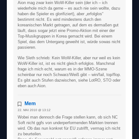
Aion mag zwar kein WoW-Killer sein (der ich – ich
wiederhole mich da gerne – es auch nie sein wollte, dazu
haben die Spieler es glorifiziert), aber „erfolglos“
bestimmt nicht. Es wird mindestens durch den
koreanischen Markt getragen, auf dem es dermaßen gut
läuft, dass sogar jetzt eine Promo-Aktion mit einer der
Top-Musikgruppen in Korea gemacht wird. Bei einem
Spiel, das dem Untergang geweiht ist, würde sowas nicht
passieren.
Wie Sleth schrieb: Kein WoW-Killer, aber nur weil es kein
WoW-Killer ist, ist es nicht gleich erfolglos. Manchmal
frage ich mich echt, warum es in der MMO-Szene
scheinbar nur noch Schwarz/Weiß gibt – win/fail, top/flop.
Es gibt auch Stufen dazwischen, siehe LotRO, STO oder
eben auch Aion.
Mem
22. MAI 2010 @ 13:12
Wobei man dennoch die Frage stellen kann, ob sich NC
Soft nicht ggfs von underperformenden Märkten trennen
wird. Ob das nun konkret für EU zutrifft, vermag ich nicht
zu beurteilen.