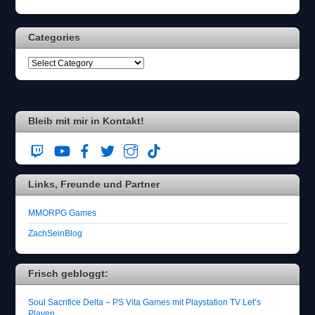
h
l
Categories
e
n
S
i
e
b
i
Bleib mit mir in Kontakt!
t
t
e
d
Links, Freunde und Partner
a
s
F
MMORPG Games
l
ZachSeinBlog
u
g
z
Frisch gebloggt:
e
u
Soul Sacrifice Delta – PS Vita Games mit Playstation TV Let’s
g
Playen