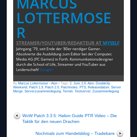
MARCUS
LOTTERMOSE
R
STREAMER/YOUTUBER/REDAKTEUR
AT
MYSELF
Jahrgang '79, seit Ende der '80er nerdiger Gamer.
Absolvierte die Ausbildung zum Editor bei der Computec
Media AG (PC Games) in Fürth. Kommunikationsdesigner
durch die School of Life, Streamer und YouTuber aus
Leidenschaft!
Google+
By
Marcus Lottermoser
•
Aion
• Tags:
2. Juni
,
2.6
,
Aion
,
DoubleXp
Weekend
,
Patch 1.9
,
Patch 2.0
,
Patchnotes
,
PTS
,
Releasedatum
,
Server
Merge
,
Serverzusammenlegung
,
Termin
,
Testserver
,
Zusammenlegung
WoW Patch 3.3.5: Halion Guide PTR Video – Die
Taktik für den neuen Drachen
Nochmals zum Handelsblog – Tradebare