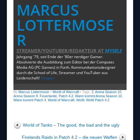
MARCUS
LOTTERMOSE
R
STREAMER/YOUTUBER/REDAKTEUR
AT
MYSELF
Jahrgang '79, seit Ende der '80er nerdiger Gamer.
Absolvierte die Ausbildung zum Editor bei der Computec
Media AG (PC Games) in Fürth. Kommunikationsdesigner
durch die School of Life, Streamer und YouTuber aus
Leidenschaft!
Google+
By
Marcus Lottermoser
•
World of Warcraft
• Tags:
2
,
Arena Season 10
,
Arena Season 9
,
Feuerlande
,
Patch 4.2
,
Wann kommt Arena Season 10
,
Wann kommt Patch 4
,
World of Warcraft
,
WoW
,
WoW Patch 4.2
World of Tanks – The good, the bad and the ugly
Firelands Raids in Patch 4.2 – die neuen Waffen