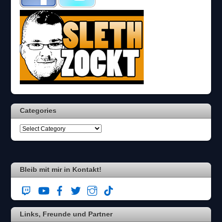
c
h
?
D
a
n
n
w
ä
h
l
Categories
e
n
S
i
e
b
i
Bleib mit mir in Kontakt!
t
t
e
d
Links, Freunde und Partner
i