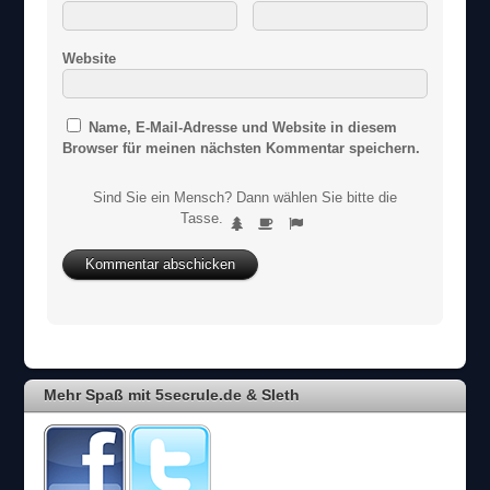
Website
Name, E-Mail-Adresse und Website in diesem
Browser für meinen nächsten Kommentar speichern.
Sind Sie ein Mensch? Dann wählen Sie bitte
die
S
Tasse
.
1
2
3
i
n
d
S
i
e
e
i
Mehr Spaß mit 5secrule.de & Sleth
n
M
e
n
s