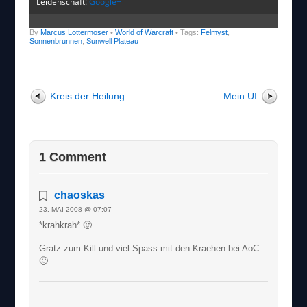
Leidenschaft!
Google+
By
Marcus Lottermoser
•
World of Warcraft
• Tags:
Felmyst
,
Sonnenbrunnen
,
Sunwell Plateau
Kreis der Heilung
Mein UI
1 Comment
chaoskas
23. MAI 2008 @ 07:07
*krahkrah* 🙂
Gratz zum Kill und viel Spass mit den Kraehen bei AoC.
🙂