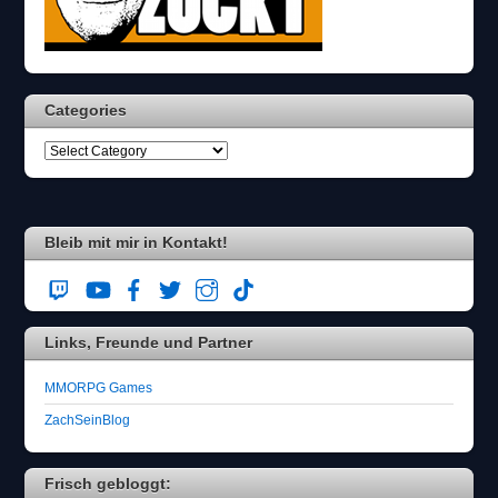
n
w
ä
h
l
Categories
e
n
S
i
e
b
i
Bleib mit mir in Kontakt!
t
t
e
d
Links, Freunde und Partner
a
s
F
MMORPG Games
l
ZachSeinBlog
u
g
z
Frisch gebloggt:
e