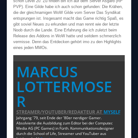
schon Level 20. Zu finden bin ich auf dem Server Asgard (RP
PVP). Eine Gilde habe ich auch schon gefunden: Die Krähen,
die der gleichnamigen WoW Gilde vom Server Das Syndikat
entsprungen ist. Insgesamt macht das Game richtig Spaß, es
gibt soviel Neues zu erkunden und man rennt wie der letzte
Noob durch die Lande. Eine Erfahrung die ich zuletzt beim
Release des Addons in WoW hatte und seitdem schmerzlich
vermisse. Denn das Entdecken gehört imo zu den Highlights
eines jeden MMOs.
MARCUS
LOTTERMOSE
R
STREAMER/YOUTUBER/REDAKTEUR
AT
MYSELF
Jahrgang '79, seit Ende der '80er nerdiger Gamer.
Absolvierte die Ausbildung zum Editor bei der Computec
Media AG (PC Games) in Fürth. Kommunikationsdesigner
durch die School of Life, Streamer und YouTuber aus