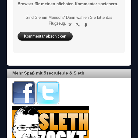
Browser für meinen nächsten Kommentar speichern.
Sind Sie ein Mensch? Dann wählen Sie bitte
das
S
Flugzeug
.
1
2
3
i
n
d
S
i
e
e
i
Mehr Spaß mit 5secrule.de & Sleth
n
M
e
n
s
c
h
?
D
a
n