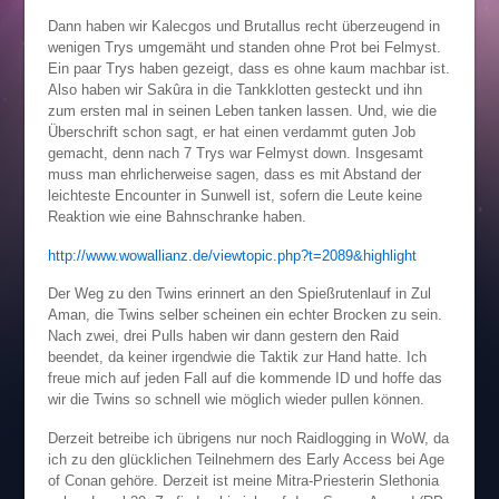
Dann haben wir Kalecgos und Brutallus recht überzeugend in
wenigen Trys umgemäht und standen ohne Prot bei Felmyst.
Ein paar Trys haben gezeigt, dass es ohne kaum machbar ist.
Also haben wir Sakûra in die Tankklotten gesteckt und ihn
zum ersten mal in seinen Leben tanken lassen. Und, wie die
Überschrift schon sagt, er hat einen verdammt guten Job
gemacht, denn nach 7 Trys war Felmyst down. Insgesamt
muss man ehrlicherweise sagen, dass es mit Abstand der
leichteste Encounter in Sunwell ist, sofern die Leute keine
Reaktion wie eine Bahnschranke haben.
http://www.wowallianz.de/viewtopic.php?t=2089&highlight
Der Weg zu den Twins erinnert an den Spießrutenlauf in Zul
Aman, die Twins selber scheinen ein echter Brocken zu sein.
Nach zwei, drei Pulls haben wir dann gestern den Raid
beendet, da keiner irgendwie die Taktik zur Hand hatte. Ich
freue mich auf jeden Fall auf die kommende ID und hoffe das
wir die Twins so schnell wie möglich wieder pullen können.
Derzeit betreibe ich übrigens nur noch Raidlogging in WoW, da
ich zu den glücklichen Teilnehmern des Early Access bei Age
of Conan gehöre. Derzeit ist meine Mitra-Priesterin Slethonia