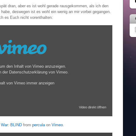
spät dran, aber es ist wohl gerade rausgekommen, als ich den
habe, deswegen ist es wohl ein wenig an mir vorbei gegangen.
 ich es Euch nicht vorenthalten:
Inhalt
von
Vimeo
anzeigen
, um den Inhalt von Vimeo anzuzeigen.
n der
Datenschutzerklärung von Vimeo
.
halt von Vimeo immer anzeigen
Video direkt öffnen
f War: BLIND
from
percula
on
Vimeo
.