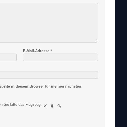
E-Mail-Adresse
*
bsite in diesem Browser für meinen nächsten
S
n Sie bitte
das Flugzeug
.
1
2
3
i
n
d
S