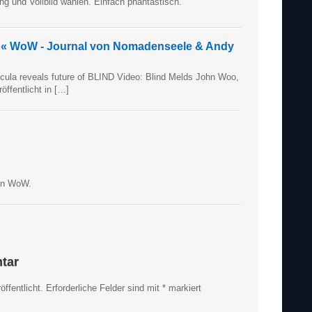
ng und Vollbild wählen. Einfach phantastisch.
D « WoW - Journal von Nomadenseele & Andy
ercula reveals future of BLIND Video: Blind Melds John Woo,
öffentlicht in […]
 in WoW.
tar
ffentlicht.
Erforderliche Felder sind mit
*
markiert