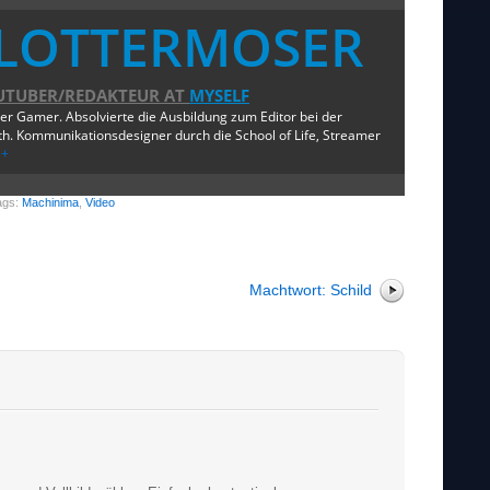
LOTTERMOSER
UTUBER/REDAKTEUR
AT
MYSELF
ger Gamer. Absolvierte die Ausbildung zum Editor bei der
. Kommunikationsdesigner durch die School of Life, Streamer
e+
ags:
Machinima
,
Video
Machtwort: Schild