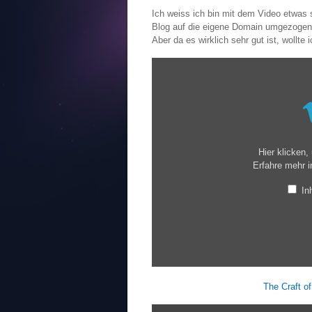
Ich weiss ich bin mit dem Video etwas 
Blog auf die eigene Domain umgezogen 
Aber da es wirklich sehr gut ist, wollte
Hier klicken
Erfahre mehr i
In
The Craft o