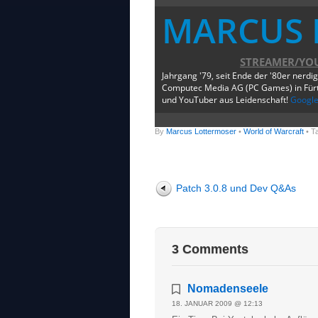
MARCUS 
STREAMER/YO
Jahrgang '79, seit Ende der '80er nerdi
Computec Media AG (PC Games) in Fürth
und YouTuber aus Leidenschaft!
Googl
By
Marcus Lottermoser
•
World of Warcraft
• T
Patch 3.0.8 und Dev Q&As
3 Comments
Nomadenseele
18. JANUAR 2009 @ 12:13