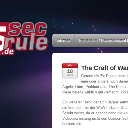
Sitemap
Impressum / Datenschutzerk
JAN.
The Craft of War
18
2009
Gerade als Ex-Rogue habe i
eine oder andere noch darau
Argeln, Grim, Perklunt (aka The Perkul
diese bereits wirklich gut gemacht und ed
Ein weiterer Trend der sich daraus entw
die komplett mit der WoW-InGame Grafi
Schritt weiter, da er anscheinend die k
Videobearbeitung nicht den blassen Sc
beeindruckt.