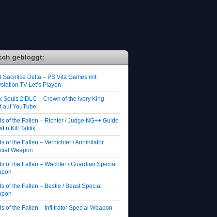
sch gebloggt:
 Sacrifice Delta – PS Vita Games mit
station TV Let’s Playen
k Souls 2 DLC – Crown of the Ivory King –
zt auf YouTube
ds of the Fallen – Richter / Judge NG++ Guide
atin Kill Taktik
s of the Fallen – Vernichter / Annihilator
cial Weapon
s of the Fallen – Wächter / Guardian Special
apon
s of the Fallen – Bestie / Beast Special
apon
s of the Fallen – Infiltrator Special Weapon