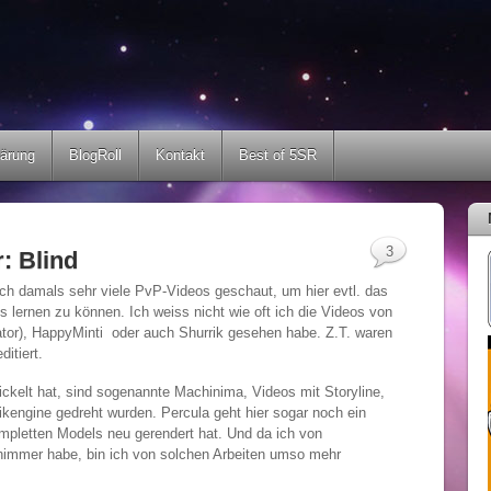
lärung
BlogRoll
Kontakt
Best of 5SR
3
: Blind
ch damals sehr viele PvP-Videos geschaut, um hier evtl. das
s lernen zu können. Ich weiss nicht wie oft ich die Videos von
ator), HappyMinti oder auch Shurrik gesehen habe. Z.T. waren
itiert.
ickelt hat, sind sogenannte Machinima, Videos mit Storyline,
kengine gedreht wurden. Percula geht hier sogar noch ein
ompletten Models neu gerendert hat. Und da ich von
himmer habe, bin ich von solchen Arbeiten umso mehr