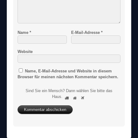
Name
*
E-Mail-Adresse
*
Website
Name, E-Mail-Adresse und Website in diesem
Browser für meinen nächsten Kommentar speichern.
Sind Sie ein Mensch? Dann wählen Sie bitte
das
S
Haus
.
1
2
3
i
n
d
S
i
e
e