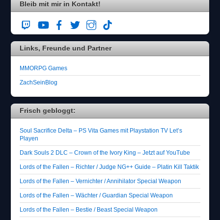
i
Bleib mit mir in Kontakt!
t
t
e
d
Links, Freunde und Partner
a
s
H
MMORPG Games
a
ZachSeinBlog
u
s
.
Frisch gebloggt:
Soul Sacrifice Delta – PS Vita Games mit Playstation TV Let’s
Playen
Dark Souls 2 DLC – Crown of the Ivory King – Jetzt auf YouTube
Lords of the Fallen – Richter / Judge NG++ Guide – Platin Kill Taktik
Lords of the Fallen – Vernichter / Annihilator Special Weapon
Lords of the Fallen – Wächter / Guardian Special Weapon
Lords of the Fallen – Bestie / Beast Special Weapon