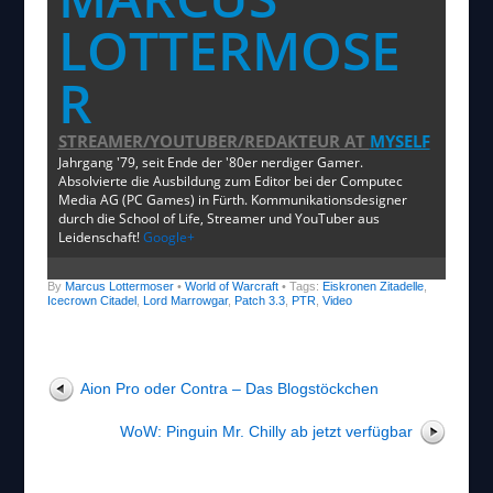
LOTTERMOSE
R
STREAMER/YOUTUBER/REDAKTEUR
AT
MYSELF
Jahrgang '79, seit Ende der '80er nerdiger Gamer.
Absolvierte die Ausbildung zum Editor bei der Computec
Media AG (PC Games) in Fürth. Kommunikationsdesigner
durch die School of Life, Streamer und YouTuber aus
Leidenschaft!
Google+
By
Marcus Lottermoser
•
World of Warcraft
• Tags:
Eiskronen Zitadelle
,
Icecrown Citadel
,
Lord Marrowgar
,
Patch 3.3
,
PTR
,
Video
Aion Pro oder Contra – Das Blogstöckchen
WoW: Pinguin Mr. Chilly ab jetzt verfügbar