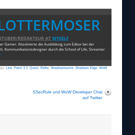
LOTTERMOSER
UTUBER/REDAKTEUR
AT
MYSELF
ger Gamer. Absolvierte die Ausbildung zum Editor bei der
. Kommunikationsdesigner durch die School of Life, Streamer
e+
ags:
Line
,
Patch 3.3
,
Quest
,
Reihe
,
Shadowmourne
,
Shadows Edge
,
WoW
5SecRule und WoW Developer Chat
auf Twitter