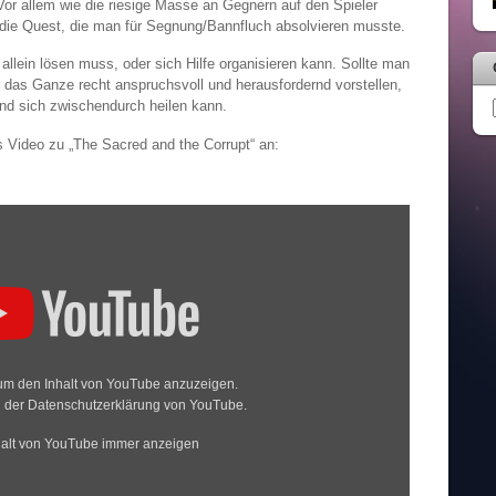
Vor allem wie die riesige Masse an Gegnern auf den Spieler
n die Quest, die man für Segnung/Bannfluch absolvieren musste.
llein lösen muss, oder sich Hilfe organisieren kann. Sollte man
 das Ganze recht anspruchsvoll und herausfordernd vorstellen,
d sich zwischendurch heilen kann.
 Video zu „The Sacred and the Corrupt“ an:
 um den Inhalt von YouTube anzuzeigen.
n der
Datenschutzerklärung von YouTube
.
halt von YouTube immer anzeigen