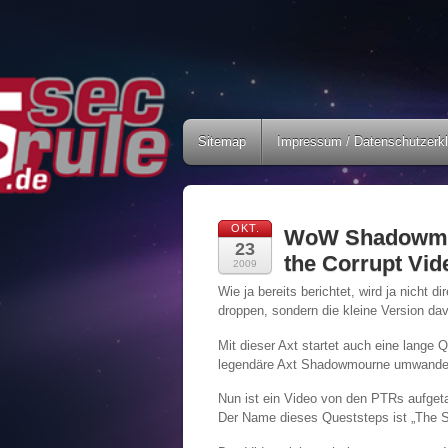
Sitemap
Impressum / Datenschutzerk
OKT.
WoW Shadowmou
23
the Corrupt Vid
2009
Wie ja bereits berichtet, wird ja nicht 
droppen, sondern die kleine Version d
Mit dieser Axt startet auch eine lange
legendäre Axt Shadowmourne umwande
Nun ist ein Video von den PTRs aufgetau
Der Name dieses Queststeps ist „The S