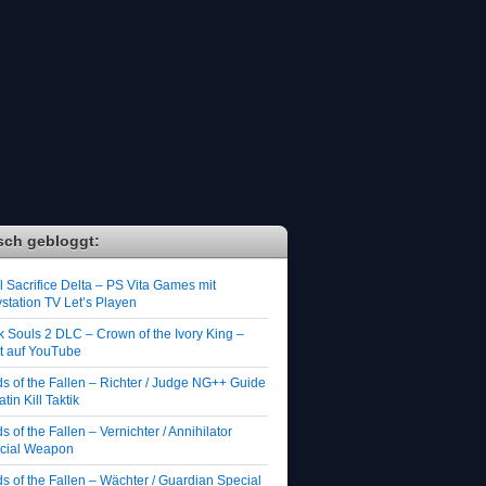
sch gebloggt:
 Sacrifice Delta – PS Vita Games mit
station TV Let’s Playen
k Souls 2 DLC – Crown of the Ivory King –
zt auf YouTube
ds of the Fallen – Richter / Judge NG++ Guide
atin Kill Taktik
s of the Fallen – Vernichter / Annihilator
cial Weapon
s of the Fallen – Wächter / Guardian Special