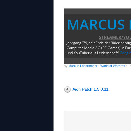
MARCUS 
STREAMER/YO
Jahrgang '79, seit Ende der '80er nerdi
Computec Media AG (PC Games) in Fürth
und YouTuber aus Leidenschaft!
Googl
By
Marcus Lottermoser
•
World of Warcraft
• T
Aion Patch 1.5.0.11