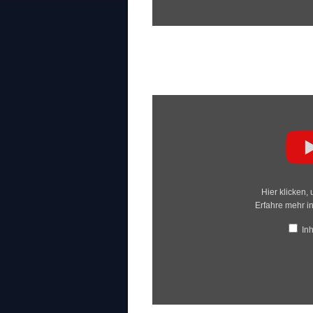
Inhalt
von
YouTube
anzeigen
Hier klicken,
Erfahre mehr i
In