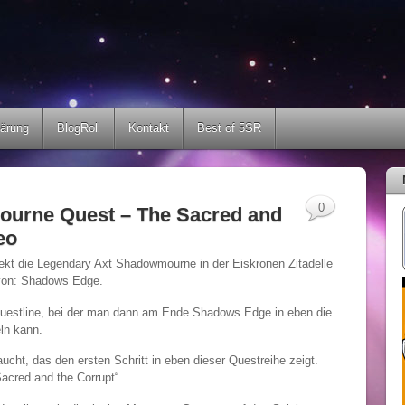
lärung
BlogRoll
Kontakt
Best of 5SR
0
rne Quest – The Sacred and
eo
direkt die Legendary Axt Shadowmourne in der Eiskronen Zitadelle
avon: Shadows Edge.
 Questline, bei der man dann am Ende Shadows Edge in eben die
ln kann.
cht, das den ersten Schritt in eben dieser Questreihe zeigt.
acred and the Corrupt“