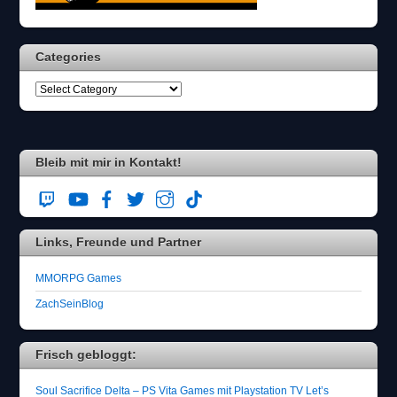
ä
h
l
Categories
e
n
S
i
e
b
i
Bleib mit mir in Kontakt!
t
t
e
d
Links, Freunde und Partner
a
s
F
MMORPG Games
l
ZachSeinBlog
u
g
z
Frisch gebloggt:
e
u
Soul Sacrifice Delta – PS Vita Games mit Playstation TV Let’s
g