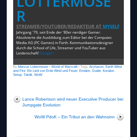
LOTTERMOSE
R
STREAMER/YOUTUBER/REDAKTEUR
AT
MYSELF
Jahrgang '79, seit Ende der '80er nerdiger Gamer.
Absolvierte die Ausbildung zum Editor bei der Computec
Media AG (PC Games) in Fürth. Kommunikationsdesigner
durch die School of Life, Streamer und YouTuber aus
Leidenschaft!
Google+
By
Marcus Lottermoser
•
World of Warcraft
• Tags:
Archavon
,
Earth Wind
and Fire
,
Ein Lied von Erde Wind und Feuer
,
Emalon
,
Guide
,
Koralon
,
Setup
,
Taktik
,
WoW
Lance Robertson wird neuer Executive Producer bei
Jumpgate Evolution
WoW PdoK – Ein Tribut an den Wahnsinn