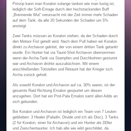
Prinzip kann man Koralon solange tanken wie man lustig ist,
lediglich der Soft-Enrage durch den hochstackenden Buff
„Brennende Wut“ verursacht mit der Zeit immer mehr Schaden
auf dem Tank, da alle 20 Sekunden der Schaden um 5%
ansteigt.
Zwei Tanks müssen an Koralon stehen, da der Schaden durch
den Meteor Fist geteilt wird. Nach dem Pull haben wir Koralon
direkt zu Archavon gekitet, der von einem dritten Tank getankt
wurde. Ein Hunter hat via Taunt-Shot Archavon übernommen
wenn der Archa-Tank via Stampfen und Durchbohren gestunnt
war und Archavon drohte auszubüchsen. Mit einem
anschließenden Totstellen und Retaunt hat der Krieger sich
Archa zurück geholt.
Als sowohl Koralon und Archavon auf ca. 30% waren, ist der
gesamte Raid Richtung Emalon gespurtet um diesen
anzugehen. Dort hat ein Prot-Pala Emalon samt allen Adds an
sich gebunden.
Bei Koralon und Archavon ist lediglich ein Team von 7 Leuten
geblieben: 3 Healer (Paladin, Druide und ich als Disc), 3 Tanks
(2 für Koralon, einer für Archavon) und ein Hunter als DDler
und Zwischentaunter. Ich hab alle wie wild geschildet, da