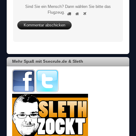
Sind Sie ein Mensch? Dann wählen Sie bitte
das
S
Flugzeug
.
1
2
3
i
n
d
S
i
e
e
i
Mehr Spaß mit 5secrule.de & Sleth
n
M
e
n
s
c
h
?
D
a
n
n
w