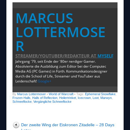
MARCUS
LOTTERMOSE
R
STREAMER/YOUTUBER/REDAKTEUR
AT
MYSELF
Jahrgang '79, seit Ende der '80er nerdiger Gamer.
Absolvierte die Ausbildung zum Editor bei der Computec
Media AG (PC Games) in Fürth. Kommunikationsdesigner
durch die School of Life, Streamer und YouTuber aus
Leidenschaft!
Google+
By
Marcus Lottermoser
•
World of Warcraft
• Tags:
Ephemeral Snowflake
,
Frozen Halls
,
Halls of Reflection
,
Heilertrinket
,
Icecrown
,
Loot
,
Marwyn
,
Schneeflocke
,
Vergängliche Schneeflocke
Der zweite Wing der Eiskronen Zitadelle – 28 Days