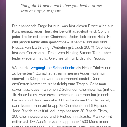
You gain 11 mana each time you heal a target
with one of your spells.
Die spannende Frage ist nun, was löst diesen Procc alles aus.
Kurz gesagt, jeder Heal, der bewußt ausgelöst wird. Sprich,
jeder Treffer mit einem Chainheal. Jeder Tick eines Hots. Es
gibt jedoch leider eine gewichtige Ausnahme und das sind
Proccs von Earthliving. Weiterhin gilt: auch 100 % Overheal
löst das Ganze aus. Ticks vom Healing Stream Totem aber
leider wiederum nicht. Gleiches gilt für Erdschild Proccs.
Wie ist die
Vergängliche Schneeflocke
als Heiler-Trinket nun
zu bewerten? Zunächst ist es in meinen Augen wohl nur
sinnvoll in Kämpfen, wo man permanent castet. Denn
ans0nsten kommt es nicht richtig zum Tragen. Geht man
davon aus, dass man einen 2 Sekunden Chainheal hat (mit ca
1k Haste ist es zwar etwas schneller, aber man hat ja noch
Lag etc) und dass man alle 3 Chainheals ein Riptide castet,
dann kommt man auf knapp 25 Chainheals und 6 Riptides.
Jede Riptide tickt fünf Mal, ergo hat man 30 Riptide Ticks,
100 Chainhealsprünge und 6 Riptide Initialcasts. Man kommt
mithin auf 136 Auslöser was knapp unter 1500 Mana in der