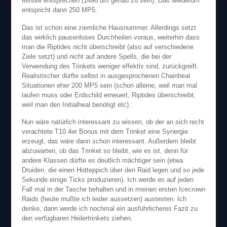
Minute entsprechen (1496 um genau zu sein). Das wiederum
entspricht dann 250 MP5.
Das ist schon eine ziemliche Hausnummer. Allerdings setzt
das wirklich pausenloses Durchheilen voraus, weiterhin dass
man die Riptides nicht überschreibt (also auf verschiedene
Ziele setzt) und nicht auf andere Spells, die bei der
Verwendung des Trinkets weniger effektiv sind, zurückgreift.
Realistischer dürfte selbst in ausgesprochenen Chainheal
Situationen eher 200 MP5 sein (schon alleine, weil man mal
laufen muss oder Erdschild erneuert, Riptides überschreibt,
weil man den Initialheal benötigt etc).
Nun wäre natürlich interessant zu wissen, ob der an sich recht
verachtete T10 4er Bonus mit dem Trinket eine Synergie
erzeugt, das wäre dann schon interessant. Außerdem bleibt
abzuwarten, ob das Trinket so bleibt, wie es ist, denn für
andere Klassen dürfte es deutlich mächtiger sein (etwa
Druiden, die einen Hotteppich über den Raid legen und so jede
Sekunde einige Ticks produzieren). Ich werde es auf jeden
Fall mal in der Tasche behalten und in meinen ersten Icecrown
Raids (heute mußte ich leider aussetzen) austesten. Ich
denke, dann werde ich nochmal ein ausführlicheres Fazit zu
den verfügbaren Heilertrinkets ziehen.