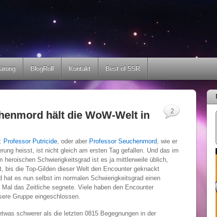
lärung
BlogRoll
Kontakt
Best of 5SR
2
henmord hält die WoW-Welt in
n:
Professor Putricide
, oder aber
Professor Seuchenmord
, wie er
rung heisst, ist nicht gleich am ersten Tag gefallen. Und das im
eroischen Schwierigkeitsgrad ist es ja mittlerweile üblich,
, bis die Top-Gilden dieser Welt den Encounter geknackt
 hat es nun selbst im normalen Schwierigkeitsgrad einen
 Mal das Zeitliche segnete. Viele haben den Encounter
nsere Gruppe eingeschlossen.
 etwas schwerer als die letzten 0815 Begegnungen in der