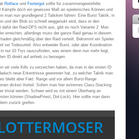
 ab
Rotface
und
Festergut
sollte für zusammengewürfelte
3 Kämpfe doch ein gewisses Maß an spielerisches Können und
ann man nun grundlegend 2 Tatkiken fahren: Eine Burst Taktik, in
hen und der Blob so schnell weggenukt wird, dass er den
ht dafür der Raid-DPS nicht aus, gibt es noch Variante 2: Man
ler erreichen, allerdings muss der ganze Raid genau in diesem
chaden gleichmäßig über den Raid verteilt. Bekommt ein Spieler
eit sei Todesurteil. Also entweder Burst, oder aber Koordination
n nur 10 Trys rauszufinden, was einem denn nun mehr liegt,
ten ID direkt auf anhieb zu besiegen.
 wir viele Kills zu verzeichen haben, da man in der ersten ID
daduch neue Erkentnisse gewonnen hat, zu welcher Taktik man
nes bleibt aber Fakt: Range und vor allem Burst-Range
inen dicken Vorteil. Sofern man hier extremes Class-Stacking
eher trivial werden. Schwer wird es mit einem Überhang an
rsten können (ShadowPriest, Dot-Lock). Hier sollte man dann
lern zurück greifen.
LOTTERMOSER