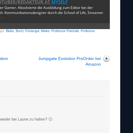
UTUBER/REDAKTEUR
AT
MYSELF
ger Gamer. Absolvierte die Ausbildung zum Editor bei der
. Kommunikationsdesigner durch die School of Life, Streamer
e+
ags:
Blobs
,
Burst
,
Festergut
,
Melee
,
Professor Putricide
,
Professor
 dem
Jumpgate Evolution PreOrder bei
Amazon
 wieder bei Laune zu halten? 🙂