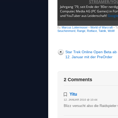
STREAMER/YO
Jahrgang '79, seit Ende der '80er nerdi
Computec Media AG (PC Games) in Fürth
und YouTuber aus Leidenschaft!
Googl
By
Marcus Lottermoser
•
World of Warcraft
• T
Seuchenmord
,
Range
,
Rotface
,
Taktik
,
WoW
Star Trek Online Open Beta ab
12. Januar mit der PreOrder
2 Comments
Yitu
12. JANUAR 2010 @ 10:44
Blizz versucht also die Raidspieler