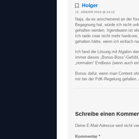
Holger
12. JANUAR 2010 @ 14:12
Naja, da es anscheinend an der fix
Begegnung hat, würde ich nicht unb
gehalten werden. Irgendwann ist e
Ich raide zwar nicht mehr hardcore, 
gehalten hätte, wenn ich einfach n
Ich fand die Lösung mit Algalon dam
immer dieses „Bonus-Boss“-Gefühl,
„normalen“ Endboss (wenn auch eines
Bonus dafür, wenn man Content ohne
mir bei der PdK-Regelung gefallen. 
Schreibe einen Kommen
Deine E-Mail-Adresse wird nicht verö
Kommentar
*