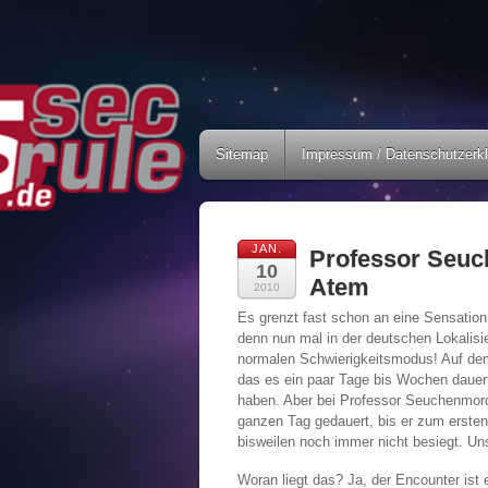
Sitemap
Impressum / Datenschutzerk
JAN.
Professor Seuc
10
Atem
2010
Es grenzt fast schon an eine Sensatio
denn nun mal in der deutschen Lokalisie
normalen Schwierigkeitsmodus! Auf dem h
das es ein paar Tage bis Wochen dauert
haben. Aber bei Professor Seuchenmord
ganzen Tag gedauert, bis er zum ersten
bisweilen noch immer nicht besiegt. U
Woran liegt das? Ja, der Encounter ist