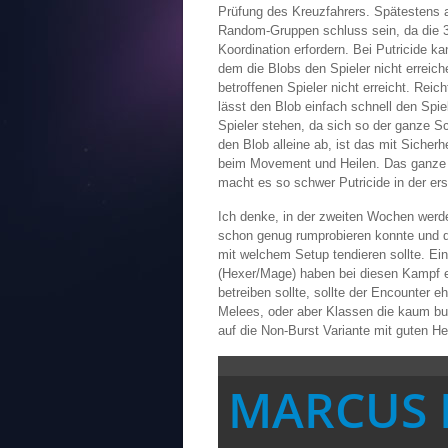
Prüfung des Kreuzfahrers. Spätestens
Random-Gruppen schluss sein, da die 
Koordination erfordern. Bei Putricide k
dem die Blobs den Spieler nicht erreic
betroffenen Spieler nicht erreicht. Reic
lässt den Blob einfach schnell den Spie
Spieler stehen, da sich so der ganze S
den Blob alleine ab, ist das mit Sicherh
beim Movement und Heilen. Das ganze i
macht es so schwer Putricide in der ers
Ich denke, in der zweiten Wochen werden
schon genug rumprobieren konnte und 
mit welchem Setup tendieren sollte. Ei
(Hexer/Mage) haben bei diesen Kampf e
betreiben sollte, sollte der Encounter 
Melees, oder aber Klassen die kaum bu
auf die Non-Burst Variante mit guten Hei
MARCUS 