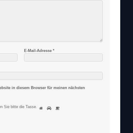
E-Mail-Adresse
*
bsite in diesem Browser für meinen nächsten
S
n Sie bitte
die Tasse
.
1
2
3
i
n
d
S