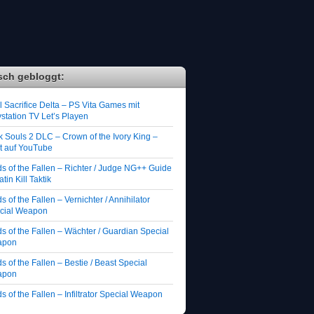
sch gebloggt:
 Sacrifice Delta – PS Vita Games mit
station TV Let’s Playen
k Souls 2 DLC – Crown of the Ivory King –
zt auf YouTube
ds of the Fallen – Richter / Judge NG++ Guide
atin Kill Taktik
s of the Fallen – Vernichter / Annihilator
cial Weapon
s of the Fallen – Wächter / Guardian Special
apon
s of the Fallen – Bestie / Beast Special
apon
s of the Fallen – Infiltrator Special Weapon