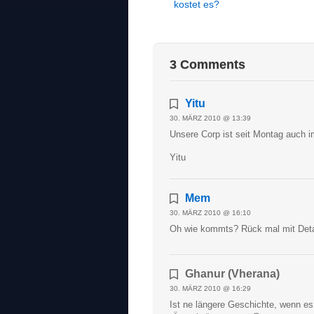
kostet es?
3 Comments
Yitu
30. MÄRZ 2010 @ 13:39
Unsere Corp ist seit Montag auch 
Yitu
Mem
30. MÄRZ 2010 @ 16:10
Oh wie kommts? Rück mal mit Deta
Ghanur (Vherana)
30. MÄRZ 2010 @ 16:29
Ist ne längere Geschichte, wenn es 