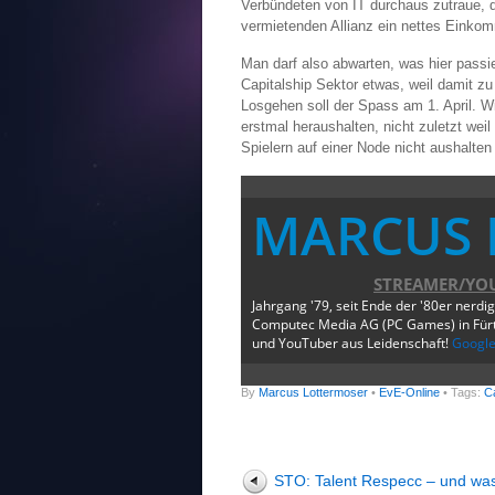
Verbündeten von IT durchaus zutraue, d
vermietenden Allianz ein nettes Einko
Man darf also abwarten, was hier passie
Capitalship Sektor etwas, weil damit zu
Losgehen soll der Spass am 1. April. 
erstmal heraushalten, nicht zuletzt wei
Spielern auf einer Node nicht aushalten
MARCUS 
STREAMER/YO
Jahrgang '79, seit Ende der '80er nerdi
Computec Media AG (PC Games) in Fürth
und YouTuber aus Leidenschaft!
Googl
By
Marcus Lottermoser
•
EvE-Online
• Tags:
Ca
STO: Talent Respecc – und wa