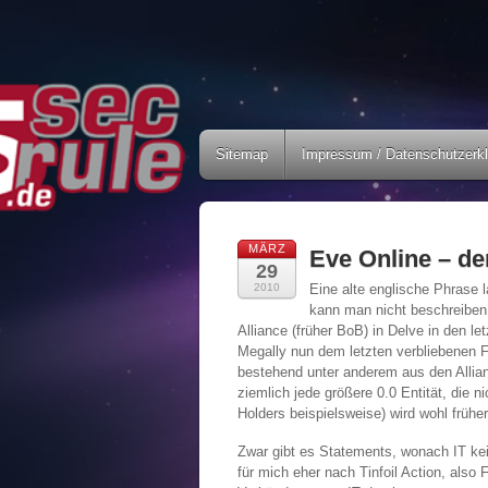
Sitemap
Impressum / Datenschutzerk
MÄRZ
Eve Online – de
29
2010
Eine alte englische Phrase l
kann man nicht beschreiben
Alliance (früher BoB) in Delve in den l
Megally nun dem letzten verbliebenen Fe
bestehend unter anderem aus den Allia
ziemlich jede größere 0.0 Entität, die
Holders beispielsweise) wird wohl früh
Zwar gibt es Statements, wonach IT keiner
für mich eher nach Tinfoil Action, also