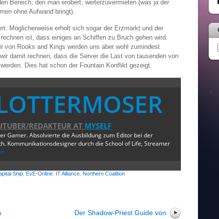
en Bereich, den man erobert, weiterzuvermieten (was ja der
mmen ohne Aufwand bringt).
rt. Möglicherweise erholt sich sogar der Erzmarkt und der
 rechnen ist, dass einiges an Schiffen zu Bruch gehen wird.
Wir von Rooks and Kings werden uns aber wohl zumindest
l wir damit rechnen, dass die Server die Last von tausenden von
 werden. Dies hat schon der Fountain Konflikt gezeigt.
LOTTERMOSER
UTUBER/REDAKTEUR
AT
MYSELF
ger Gamer. Absolvierte die Ausbildung zum Editor bei der
. Kommunikationsdesigner durch die School of Life, Streamer
e+
pital Ship
,
EvE-Online
,
IT Alliance
,
Northern Coalition
s
Der Shadow-Priest Guide von