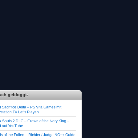
sch gebloggt:
 Sacrifice Delta – PS Vita Games mit
station TV Let’s Playen
k Souls 2 DLC – Crown of the Ivory King –
zt auf YouTube
ds of the Fallen – Richter / Judge NG++ Guide