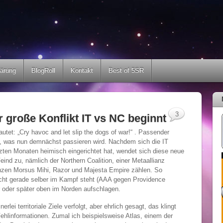
lärung
BlogRoll
Kontakt
Best of 5SR
3
r große Konflikt IT vs NC beginnt
autet: „Cry havoc and let slip the dogs of war!“ . Passender
, was nun demnächst passieren wird. Nachdem sich die IT
etzten Monaten heimisch eingerichtet hat, wendet sich diese neue
ind zu, nämlich der Northern Coalition, einer Metaallianz
nzen Morsus Mihi, Razor und Majesta Empire zählen. So
 nicht gerade selber im Kampf steht (AAA gegen Providence
er oder später oben im Norden aufschlagen.
lei territoriale Ziele verfolgt, aber ehrlich gesagt, das klingt
 Fehlinformationen. Zumal ich beispielsweise Atlas, einem der