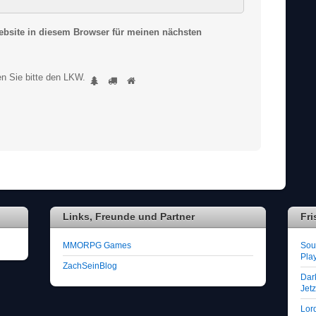
bsite in diesem Browser für meinen nächsten
S
n Sie bitte
den LKW
.
1
2
3
i
n
d
S
i
e
e
i
n
M
Links, Freunde und Partner
Fri
e
n
MMORPG Games
Soul
s
Play
c
ZachSeinBlog
h
Dar
Jet
?
D
Lor