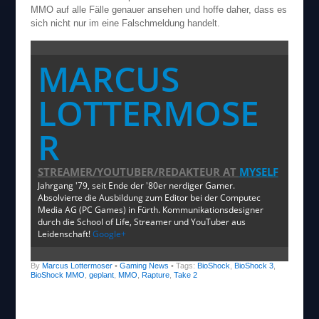
MMO auf alle Fälle genauer ansehen und hoffe daher, dass es
sich nicht nur im eine Falschmeldung handelt.
MARCUS
LOTTERMOSE
R
STREAMER/YOUTUBER/REDAKTEUR
AT
MYSELF
Jahrgang '79, seit Ende der '80er nerdiger Gamer.
Absolvierte die Ausbildung zum Editor bei der Computec
Media AG (PC Games) in Fürth. Kommunikationsdesigner
durch die School of Life, Streamer und YouTuber aus
Leidenschaft!
Google+
By
Marcus Lottermoser
•
Gaming News
• Tags:
BioShock
,
BioShock 3
,
BioShock MMO
,
geplant
,
MMO
,
Rapture
,
Take 2