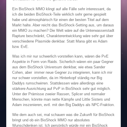
Ein BioShock MMO klingt auf alle Fälle sehr interessant, da
ich die beiden BioShock-Teile wirklich sehr gerne gespielt
habe und atmosphärisch für einen der besten Titel auf dem
Markt halte. Aber reicht das BioShock-Setting aus, um daraus
ein MMO zu machen? Die Welt wäre auf die Unterwasserstadt
Rapture beschränkt, Charakterentwicklung wäre sehr gut über
verschiedene Plasmide denkbar. Statt Mana gibt es Adam
bzw. EvE.
Was ich mir nur schwerlich vorstellen kann, wären die PvE
Aspekte in Form von Raids. Sicherlich wären ein paar Gegner
aus dem BioShock Universum denkbar, wie etwa Sander
Cohen, aber immer neue Gegner zu integrieren, kann ich mir
nur schwer vorstellen, da im Hinterkopf ständig nur Big
Daddys rumschwirren. Stattdessen wäre allerdings eine
stärkere Ausrichtung auf PvP in BioShock sehr gut möglich.
Unter der Prämisse zweier Rassen, Splicer und normaler
Menschen, könnte man nette Kämpfe und Little Sisters und
Adam inszenieren, evtl. mit den Big Daddys als NPC-Fraktion.
Wie dem auch sei, mal schauen was die Zukunft für BioShock
bringt und ob ein BioShock MMO nur absolutes
Wunschdenken ist. Ich persönlich würde mir ein BioShock