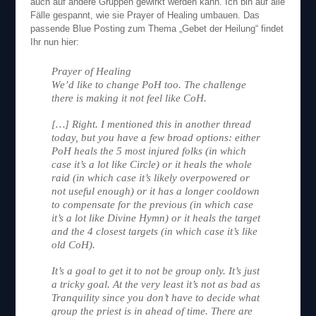
auch auf andere Gruppen gewirkt werden kann. Ich bin auf alle
Fälle gespannt, wie sie Prayer of Healing umbauen. Das
passende Blue Posting zum Thema „Gebet der Heilung“ findet
Ihr nun hier:
Prayer of Healing
We’d like to change PoH too. The challenge
there is making it not feel like CoH.
[…] Right. I mentioned this in another thread
today, but you have a few broad options: either
PoH heals the 5 most injured folks (in which
case it’s a lot like Circle) or it heals the whole
raid (in which case it’s likely overpowered or
not useful enough) or it has a longer cooldown
to compensate for the previous (in which case
it’s a lot like Divine Hymn) or it heals the target
and the 4 closest targets (in which case it’s like
old CoH).
It’s a goal to get it to not be group only. It’s just
a tricky goal. At the very least it’s not as bad as
Tranquility since you don’t have to decide what
group the priest is in ahead of time. There are