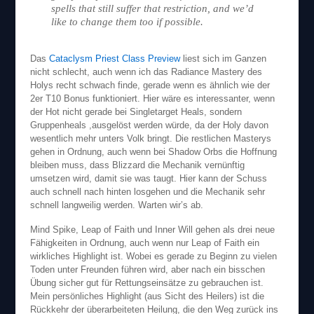
spells that still suffer that restriction, and we’d
like to change them too if possible.
Das
Cataclysm Priest Class Preview
liest sich im Ganzen
nicht schlecht, auch wenn ich das Radiance Mastery des
Holys recht schwach finde, gerade wenn es ähnlich wie der
2er T10 Bonus funktioniert. Hier wäre es interessanter, wenn
der Hot nicht gerade bei Singletarget Heals, sondern
Gruppenheals ,ausgelöst werden würde, da der Holy davon
wesentlich mehr unters Volk bringt. Die restlichen Masterys
gehen in Ordnung, auch wenn bei Shadow Orbs die Hoffnung
bleiben muss, dass Blizzard die Mechanik vernünftig
umsetzen wird, damit sie was taugt. Hier kann der Schuss
auch schnell nach hinten losgehen und die Mechanik sehr
schnell langweilig werden. Warten wir’s ab.
Mind Spike, Leap of Faith und Inner Will gehen als drei neue
Fähigkeiten in Ordnung, auch wenn nur Leap of Faith ein
wirkliches Highlight ist. Wobei es gerade zu Beginn zu vielen
Toden unter Freunden führen wird, aber nach ein bisschen
Übung sicher gut für Rettungseinsätze zu gebrauchen ist.
Mein persönliches Highlight (aus Sicht des Heilers) ist die
Rückkehr der überarbeiteten Heilung, die den Weg zurück ins