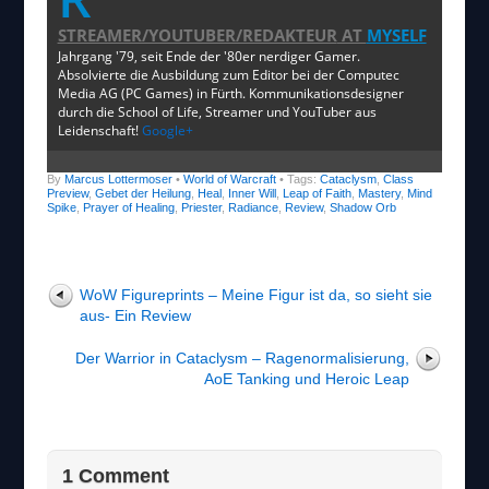
STREAMER/YOUTUBER/REDAKTEUR
AT
MYSELF
Jahrgang '79, seit Ende der '80er nerdiger Gamer.
Absolvierte die Ausbildung zum Editor bei der Computec
Media AG (PC Games) in Fürth. Kommunikationsdesigner
durch die School of Life, Streamer und YouTuber aus
Leidenschaft!
Google+
By
Marcus Lottermoser
•
World of Warcraft
• Tags:
Cataclysm
,
Class
Preview
,
Gebet der Heilung
,
Heal
,
Inner Will
,
Leap of Faith
,
Mastery
,
Mind
Spike
,
Prayer of Healing
,
Priester
,
Radiance
,
Review
,
Shadow Orb
WoW Figureprints – Meine Figur ist da, so sieht sie
aus- Ein Review
Der Warrior in Cataclysm – Ragenormalisierung,
AoE Tanking und Heroic Leap
1 Comment