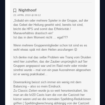
Nighthoof
22. APRIL 2010 @ 09:12
„Sobald ein oder mehrere Spieler in der Gruppe, auf der
das Gebet der Heilung gewirkt wird, bereits tot sind,
bricht die HPS und somit das Effektivität /
Manaverhältnis drastisch ein“
Ist das in dem Moment nicht … egal???
Wenn mehrere Gruppenmitglieder schon tot sind es es
wohl etwas spät mit dem Heilen anzufangen 😛
Ich denke mal das selbe Problem wie Tranq vom Druiden
wird hier zutreffen, das der Zauber ursprünglich auf 5er
Gruppen angepasst war und im Raid mehr oder minder
sinnfrei wurde – mal von ein paar Ausnahmen abgesehen
ist er wenig praktikabel…
Downranking beisst sich immer ein wenig mit dem
Balancing – also so mein Eindruck.
Zu Classic-Zeiten wurde ja so weit herunterskaliert, bis
man an die lvl20 Casts kam die von der Castzeit her
kürzer waren und wo die normalen Spelldmg-Reduktionen
griffen ( Spelldmgberechnung abhängig von der Castzeit