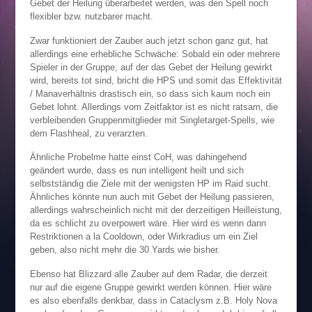
Gebet der Heilung überarbeitet werden, was den Spell noch
flexibler bzw. nutzbarer macht.
Zwar funktioniert der Zauber auch jetzt schon ganz gut, hat
allerdings eine erhebliche Schwäche: Sobald ein oder mehrere
Spieler in der Gruppe, auf der das Gebet der Heilung gewirkt
wird, bereits tot sind, bricht die HPS und somit das Effektivität
/ Manaverhältnis drastisch ein, so dass sich kaum noch ein
Gebet lohnt. Allerdings vom Zeitfaktor ist es nicht ratsam, die
verbleibenden Gruppenmitglieder mit Singletarget-Spells, wie
dem Flashheal, zu verarzten.
Ähnliche Probelme hatte einst CoH, was dahingehend
geändert wurde, dass es nun intelligent heilt und sich
selbstständig die Ziele mit der wenigsten HP im Raid sucht.
Ähnliches könnte nun auch mit Gebet der Heilung passieren,
allerdings wahrscheinlich nicht mit der derzeitigen Heilleistung,
da es schlicht zu overpowert wäre. Hier wird es wenn dann
Restriktionen a la Cooldown, oder Wirkradius um ein Ziel
geben, also nicht mehr die 30 Yards wie bisher.
Ebenso hat Blizzard alle Zauber auf dem Radar, die derzeit
nur auf die eigene Gruppe gewirkt werden können. Hier wäre
es also ebenfalls denkbar, dass in Cataclysm z.B. Holy Nova