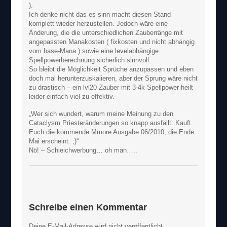
).
Ich denke nicht das es sinn macht diesen Stand
komplett wieder herzustellen. Jedoch wäre eine
Änderung, die die unterschiedlichen Zauberränge mit
angepassten Manakosten ( fixkosten und nicht abhängig
vom base-Mana ) sowie eine levelabhängige
Spellpowerberechnung sicherlich sinnvoll.
So bleibt die Möglichkeit Sprüche anzupassen und eben
doch mal herunterzuskalieren, aber der Sprung wäre nicht
zu drastisch – ein lvl20 Zauber mit 3-4k Spellpower heilt
leider einfach viel zu effektiv.
„Wer sich wundert, warum meine Meinung zu den
Cataclysm Priesteränderungen so knapp ausfällt: Kauft
Euch die kommende Mmore Ausgabe 06/2010, die Ende
Mai erscheint. ;)“
Nö! – Schleichwerbung… oh man…..
Schreibe einen Kommentar
Deine E-Mail-Adresse wird nicht veröffentlicht.