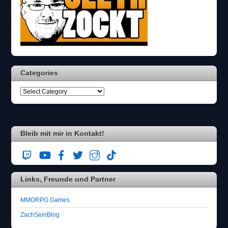
a
n
n
w
ä
h
l
Categories
e
n
S
i
e
b
i
Bleib mit mir in Kontakt!
t
t
e
d
Links, Freunde und Partner
e
n
B
MMORPG Games
a
ZachSeinBlog
u