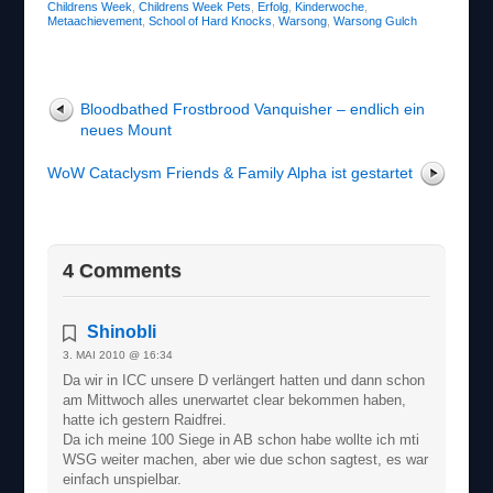
Childrens Week
,
Childrens Week Pets
,
Erfolg
,
Kinderwoche
,
Metaachievement
,
School of Hard Knocks
,
Warsong
,
Warsong Gulch
Bloodbathed Frostbrood Vanquisher – endlich ein
neues Mount
WoW Cataclysm Friends & Family Alpha ist gestartet
4 Comments
Shinobli
3. MAI 2010 @ 16:34
Da wir in ICC unsere D verlängert hatten und dann schon
am Mittwoch alles unerwartet clear bekommen haben,
hatte ich gestern Raidfrei.
Da ich meine 100 Siege in AB schon habe wollte ich mti
WSG weiter machen, aber wie due schon sagtest, es war
einfach unspielbar.