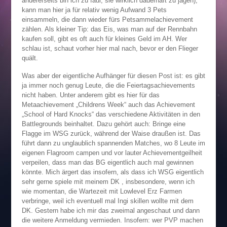
andererseits bin ich zu faul, sie wirklich dauerhaft zu jagen),
kann man hier ja für relativ wenig Aufwand 3 Pets
einsammeln, die dann wieder fürs Petsammelachievement
zählen. Als kleiner Tip: das Eis, was man auf der Rennbahn
kaufen soll, gibt es oft auch für kleines Geld im AH. Wer
schlau ist, schaut vorher hier mal nach, bevor er den Flieger
quält.
Was aber der eigentliche Aufhänger für diesen Post ist: es gibt
ja immer noch genug Leute, die die Feiertagsachievements
nicht haben. Unter anderem gibt es hier für das
Metaachievement „Childrens Week“ auch das Achievement
„School of Hard Knocks“ das verschiedene Aktivitäten in den
Battlegrounds beinhaltet. Dazu gehört auch: Bringe eine
Flagge im WSG zurück, während der Waise draußen ist. Das
führt dann zu unglaublich spannenden Matches, wo 8 Leute im
eigenen Flagroom campen und vor lauter Achievementgeilheit
verpeilen, dass man das BG eigentlich auch mal gewinnen
könnte. Mich ärgert das insofern, als dass ich WSG eigentlich
sehr gerne spiele mit meinem DK , insbesondere, wenn ich
wie momentan, die Wartezeit mit Lowlevel Erz Farmen
verbringe, weil ich eventuell mal Ingi skillen wollte mit dem
DK. Gestern habe ich mir das zweimal angeschaut und dann
die weitere Anmeldung vermieden. Insofern: wer PVP machen