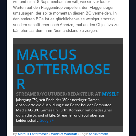
will und nicht 8 Naps beobachten will, wie sie vor lauter
Warten auf den Flaggendrop verpeilen, den Flaggenträger
umzusägen, der sollte momentan diesen BG vermeiden. In
den anderen BGs ist es glücklicherweise weniger stressig
sondern schafft eher noch Anreize, mal an den Objectivs zu
kämpfen als dumm im Niemandsland zu zergen.
MARCUS
LOTTERMOSE
R
STREAMER/YOUTUBER/REDAKTEUR
AT
MYSELF
Jahrgang '79, seit Ende der '80er nerdiger Gamer.
Absolvierte die Ausbildung zum Editor bei der Computec
Media AG (PC Games) in Fürth. Kommunikationsdesigner
durch die School of Life, Streamer und YouTuber aus
Leidenschaft!
Google+
By
Marcus Lottermoser
•
World of Warcraft
• Tags:
Achievement
,