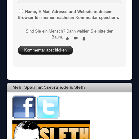
Name, E-Mail-Adresse und Website in diesem
Browser für meinen nächsten Kommentar speichern.
Sind Sie ein Mensch? Dann wählen Sie bitte
den
S
Baum
.
1
2
3
i
n
d
S
i
e
e
i
Mehr Spaß mit 5secrule.de & Sleth
n
M
e
n
s
c
h
?
D