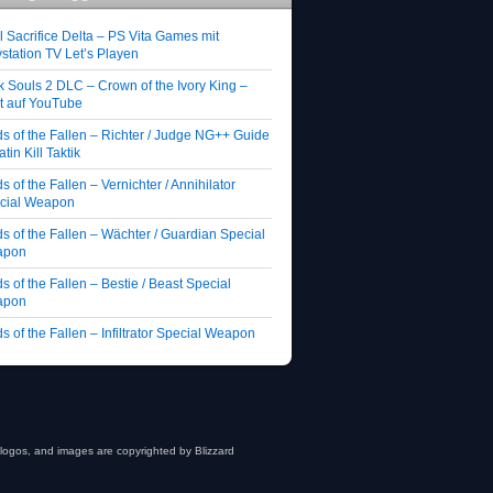
 Sacrifice Delta – PS Vita Games mit
station TV Let’s Playen
k Souls 2 DLC – Crown of the Ivory King –
zt auf YouTube
ds of the Fallen – Richter / Judge NG++ Guide
atin Kill Taktik
s of the Fallen – Vernichter / Annihilator
cial Weapon
s of the Fallen – Wächter / Guardian Special
apon
s of the Fallen – Bestie / Beast Special
apon
s of the Fallen – Infiltrator Special Weapon
, logos, and images are copyrighted by Blizzard