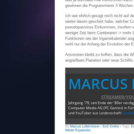
gewinnen die Programmierer 3 Wochen S
Ich war ehrlich gesagt noch nicht auf d
weiter darum geschert habe, welcher Ca
pseudopassives Einkommen, insofern w
weniger Zeit beim Carebearen -> mehr Z
Funktionen wie der Ingamekalender an
wohl nur der Anfang der Evolution der E
Ansonsten bleibt zu hoffen, dass die 
angreifbare Planeten oder neue Schiffe.
MARCUS 
STREAMER/YO
Jahrgang '79, seit Ende der '80er nerdi
Computec Media AG (PC Games) in Fürth
und YouTuber aus Leidenschaft!
Googl
By
Marcus Lottermoser
•
EvE-Online
• Tags:
E
Winter Expansion