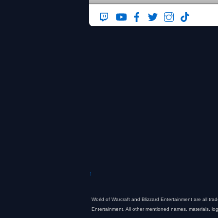
↑
World of Warcraft and Blizzard Entertainment are all tra
Entertainment. All other mentioned names, materials, lo