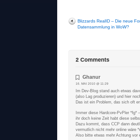
Blizzards RealID – Die neue Fo
Datensammlung in WoW?
2 Comments
Ghanur
16. MAI 2010 @ 11:29
Im Dev-Blog stand auch etwas davo
(also Lag produzieren) und hier no
Das ist ein Problem, das sich oft e
Immer diese Hardcore-PvPler *fg* – 
ihr doch keine Zeit habt diese selb
Dazu kommt, dass CCP dann deutli
vermutlich nicht mehr online wäre *r
Also bitte etwas mehr Achtung vor e