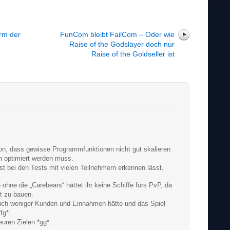
rm der
FunCom bleibt FailCom – Oder wie
Raise of the Godslayer doch nur
Raise of the Goldseller ist
n, dass gewisse Programmfunktionen nicht gut skalieren
ch optimiert werden muss.
rst bei den Tests mit vielen Teilnehmern erkennen lässt.
ohne die „Carebears“ hättet ihr keine Schiffe fürs PvP, da
st zu bauen.
ch weniger Kunden und Einnahmen hätte und das Spiel
fg*.
uren Zielen *gg*.