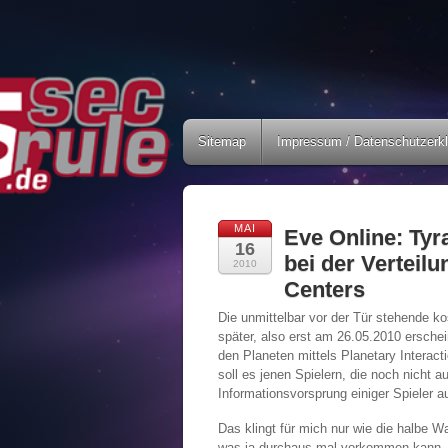
Sitemap
Impressum / Datenschutzerk
MAI
Eve Online: Ty
16
bei der Vertei
2010
Centers
Die unmittelbar vor der Tür stehende 
später, also erst am 26.05.2010 ersche
den Planeten mittels Planetary Interact
soll es jenen Spielern, die noch nicht 
Informationsvorsprung einiger Spieler a
Das klingt für mich nur wie die halbe W
was ja durchaus mal vorkommen kann.