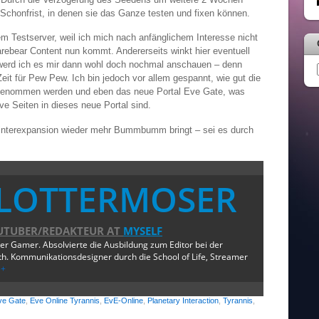
chonfrist, in denen sie das Ganze testen und fixen können.
em Testserver, weil ich mich nach anfänglichem Interesse nicht
rebear Content nun kommt. Andererseits winkt hier eventuell
erd ich es mir dann wohl doch nochmal anschauen – denn
eit für Pew Pew. Ich bin jedoch vor allem gespannt, wie gut die
genommen werden und eben das neue Portal Eve Gate, was
ve Seiten in dieses neue Portal sind.
Winterexpansion wieder mehr Bummbumm bringt – sei es durch
LOTTERMOSER
UTUBER/REDAKTEUR
AT
MYSELF
ger Gamer. Absolvierte die Ausbildung zum Editor bei der
. Kommunikationsdesigner durch die School of Life, Streamer
e+
ve Gate
,
Eve Online Tyrannis
,
EvE-Online
,
Planetary Interaction
,
Tyrannis
,