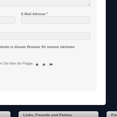
E-Mail-Adresse
*
bsite in diesem Browser für meinen nächsten
S
n Sie bitte
die Flagge
.
1
2
3
i
n
d
S
i
e
e
i
n
M
Links, Freunde und Partner
Fri