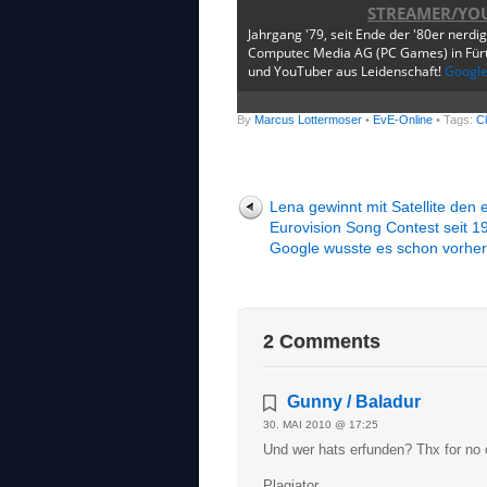
STREAMER/YO
Jahrgang '79, seit Ende der '80er nerdi
Computec Media AG (PC Games) in Fürth
und YouTuber aus Leidenschaft!
Googl
By
Marcus Lottermoser
•
EvE-Online
• Tags:
C
Lena gewinnt mit Satellite den 
Eurovision Song Contest seit 1
Google wusste es schon vorher
2 Comments
Gunny / Baladur
30. MAI 2010 @ 17:25
Und wer hats erfunden? Thx for no c
Plagiator…