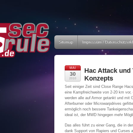
Sitemap
Impressum / Datenschutzerk
MAI
Hac Attack und 
30
Konzepts
2010
Seit einiger Zeit sind Close Range Hac
eine Kampfreichweite von 2-20 km vor, 
werden alle auf Armor getankt und mit
Afterburner oder Microwarpdrives gefitte
ermöglich noch bessere Tankeigenschaf
ideal ist, der MWD hingegen mehr Möglic
Das alles führt zu einer Gang, die in 
dank Support von Rapiers und Curses 