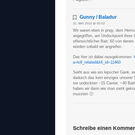
Gunny / Baladur
31. MAI 2010 @ 00:02
Wir waren eben in pnqy, dem Heim
angegriffen, am Undockpoint ihres
offensichtlicher Bait, 60 von dene
würden sobald wir angreifen.
Das hier ist dabei rausgekommen:
a=kill_related&kll_id=11460
Sieht aus wie ein lepscher Gank, wi
dadurch das kein einziges unserer S
sie undockten ~15 Carrier, ~40 Bat
haben wir dann wie man sieht geknal
mussten 🙂
Schreibe einen Kommen