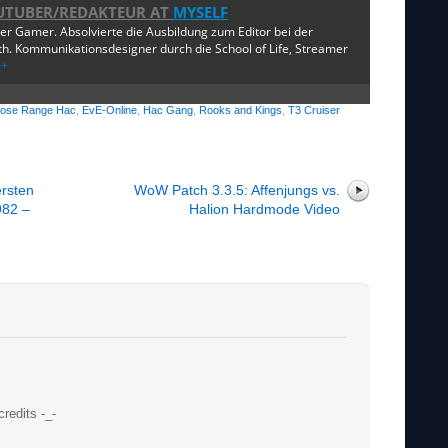
UTUBER/REDAKTEUR
AT
MYSELF
ger Gamer. Absolvierte die Ausbildung zum Editor bei der
. Kommunikationsdesigner durch die School of Life, Streamer
e+
lose Range Hac
,
EvE-Online
,
Hac Gang
,
Rooks and Kings
,
T3 Cruiser
ersten
WoW Patch 3.3.5: Affenjungs vs.
982 –
Halion Hardmode Video
redits -_-