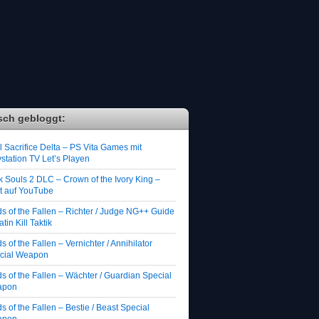
sch gebloggt:
 Sacrifice Delta – PS Vita Games mit
station TV Let’s Playen
k Souls 2 DLC – Crown of the Ivory King –
zt auf YouTube
ds of the Fallen – Richter / Judge NG++ Guide
atin Kill Taktik
s of the Fallen – Vernichter / Annihilator
cial Weapon
s of the Fallen – Wächter / Guardian Special
apon
s of the Fallen – Bestie / Beast Special
apon