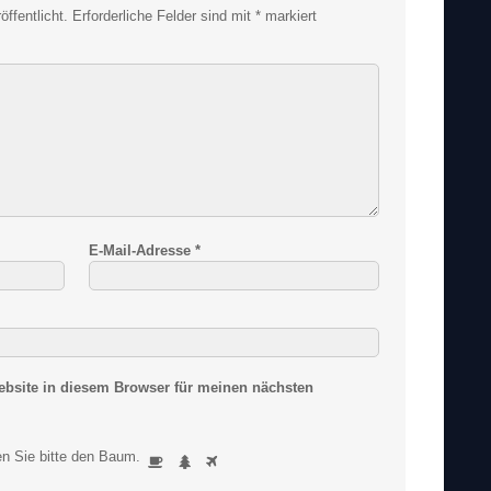
ffentlicht.
Erforderliche Felder sind mit
*
markiert
E-Mail-Adresse
*
bsite in diesem Browser für meinen nächsten
S
n Sie bitte
den Baum
.
1
2
3
i