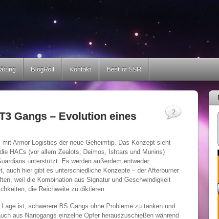
lärung
BlogRoll
Kontakt
Best of 5SR
2
T3 Gangs – Evolution eines
s mit Armor Logistics der neue Geheimtip. Das Konzept sieht
die HACs (vor allem Zealots, Deimos, Ishtars und Munins)
 Guardians unterstützt. Es werden außerdem entweder
t, auch hier gibt es unterschiedliche Konzepte – der Afterburner
ten, weil die Kombination aus Signatur und Geschwindigkeit
hkeiten, die Reichweite zu diktieren.
der Lage ist, schwerere BS Gangs ohne Probleme zu tanken und
auch aus Nanogangs einzelne Opfer herauszuschießen während