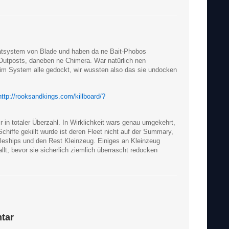
atsystem von Blade und haben da ne Bait-Phobos
 Outposts, daneben ne Chimera. War natürlich nen
n im System alle gedockt, wir wussten also das sie undocken
http://rooksandkings.com/killboard/?
r in totaler Überzahl. In Wirklichkeit wars genau umgekehrt,
chiffe gekillt wurde ist deren Fleet nicht auf der Summary,
tleships und den Rest Kleinzeug. Einiges an Kleinzeug
lt, bevor sie sicherlich ziemlich überrascht redocken
tar