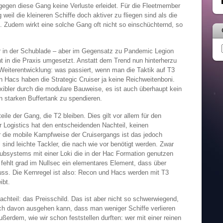
egen diese Gang keine Verluste erleidet. Für die Fleetmember
eil die kleineren Schiffe doch aktiver zu fliegen sind als die
. Zudem wirkt eine solche Gang oft nicht so einschüchternd, so
r in der Schublade – aber im Gegensatz zu Pandemic Legion
ht in die Praxis umgesetzt. Anstatt dem Trend nun hinterherzu
 Weiterentwicklung: was passiert, wenn man die Taktik auf T3
Hacs haben die Strategic Cruiser ja keine Reichweitenboni.
lexibler durch die modulare Bauweise, es ist auch überhaupt kein
n starken Buffertank zu spendieren.
ile der Gang, die T2 bleiben. Dies gilt vor allem für den
 Logistics hat den entscheidenden Nachteil, keinen
 die mobile Kampfweise der Cruisergangs ist das jedoch
 sind leichte Tackler, die nach wie vor benötigt werden. Zwar
ubsystems mit einer Loki die in der Hac Formation genutzen
fehlt grad im Nullsec ein elementares Element, dass über
uss. Die Kernregel ist also: Recon und Hacs werden mit T3
ibt.
chteil: das Preisschild. Das ist aber nicht so schwerwiegend,
h davon ausgehen kann, dass man weniger Schiffe verlieren
ßerdem, wie wir schon feststellen durften: wer mit einer reinen