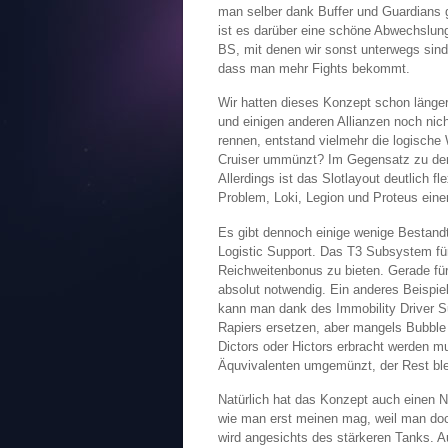
man selber dank Buffer und Guardians g
ist es darüber eine schöne Abwechslung w
BS, mit denen wir sonst unterwegs sind
dass man mehr Fights bekommt.
Wir hatten dieses Konzept schon länge
und einigen anderen Allianzen noch nic
rennen, entstand vielmehr die logische
Cruiser ummünzt? Im Gegensatz zu den 
Allerdings ist das Slotlayout deutlich f
Problem, Loki, Legion und Proteus eine
Es gibt dennoch einige wenige Bestandte
Logistic Support. Das T3 Subsystem für
Reichweitenbonus zu bieten. Gerade für
absolut notwendig. Ein anderes Beispiel
kann man dank des Immobility Driver S
Rapiers ersetzen, aber mangels Bubble 
Dictors oder Hictors erbracht werden m
Äquvivalenten umgemünzt, der Rest ble
Natürlich hat das Konzept auch einen Na
wie man erst meinen mag, weil man doc
wird angesichts des stärkeren Tanks. Au