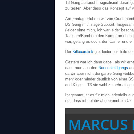
T3 Gang auftaucht, signalisiert derartig
zu testen. Aber dass das Konzept auf ve
Am Freitag erfuhren wir von Cruel Inte
BS Gang mit Triage Support. Insgesam
(leider ohne mich, ich war leider beschä
Tacklern/Bombern den Kampf an eben j
war, gelang es doch, den Carrier und e
Der
Killboardlink
gibt leider nur Teile d
Gestern war ich dann dabei, als wir er
dass man aus den
Nanoshieldgangs
auc
da wir aber nicht die ganze Gang webb
mehr oder minder deutlich von einer BS
and Kings + T3 sie wohl zu sehr einges
Insgesamt ist es für mich jedenfalls au
nur, dass ich relativ abgebrannt bin 😛
MARCUS 