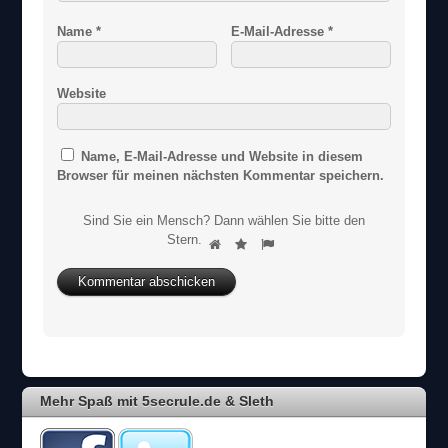
Name
*
E-Mail-Adresse
*
Website
Name, E-Mail-Adresse und Website in diesem
Browser für meinen nächsten Kommentar speichern.
Sind Sie ein Mensch? Dann wählen Sie bitte
den
S
Stern
.
1
2
3
i
n
d
S
i
e
e
i
Mehr Spaß mit 5secrule.de & Sleth
n
M
e