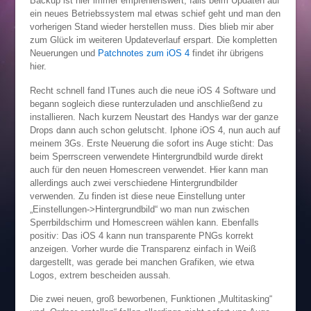
Backup ist hier immer empfehlenswert, falls beim Updaten auf
ein neues Betriebssystem mal etwas schief geht und man den
vorherigen Stand wieder herstellen muss. Dies blieb mir aber
zum Glück im weiteren Updateverlauf erspart. Die kompletten
Neuerungen und
Patchnotes zum iOS 4
findet ihr übrigens
hier.
Recht schnell fand ITunes auch die neue iOS 4 Software und
begann sogleich diese runterzuladen und anschließend zu
installieren. Nach kurzem Neustart des Handys war der ganze
Drops dann auch schon gelutscht. Iphone iOS 4, nun auch auf
meinem 3Gs. Erste Neuerung die sofort ins Auge sticht: Das
beim Sperrscreen verwendete Hintergrundbild wurde direkt
auch für den neuen Homescreen verwendet. Hier kann man
allerdings auch zwei verschiedene Hintergrundbilder
verwenden. Zu finden ist diese neue Einstellung unter
„Einstellungen->Hintergrundbild“ wo man nun zwischen
Sperrbildschirm und Homescreen wählen kann. Ebenfalls
positiv: Das iOS 4 kann nun transparente PNGs korrekt
anzeigen. Vorher wurde die Transparenz einfach in Weiß
dargestellt, was gerade bei manchen Grafiken, wie etwa
Logos, extrem bescheiden aussah.
Die zwei neuen, groß beworbenen, Funktionen „Multitasking“