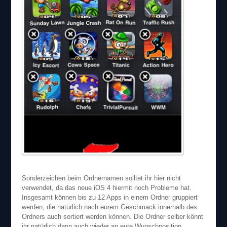
Sonderzeichen beim Ordnernamen solltet ihr hier nicht
verwendet, da das neue iOS 4 hiermit noch Probleme hat.
Insgesamt können bis zu 12 Apps in einem Ordner gruppiert
werden, die natürlich nach eurem Geschmack innerhalb des
Ordners auch sortiert werden können. Die Ordner selber könnt
ihr natürlich dann auch wieder an eure Wunschposition