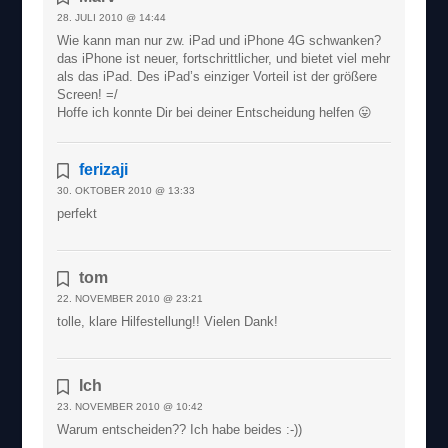
28. JULI 2010 @ 14:44
Wie kann man nur zw. iPad und iPhone 4G schwanken?
das iPhone ist neuer, fortschrittlicher, und bietet viel mehr
als das iPad. Des iPad’s einziger Vorteil ist der größere
Screen! =/
Hoffe ich konnte Dir bei deiner Entscheidung helfen 😛
ferizaji
30. OKTOBER 2010 @ 13:33
perfekt
tom
22. NOVEMBER 2010 @ 23:21
tolle, klare Hilfestellung!! Vielen Dank!
Ich
23. NOVEMBER 2010 @ 10:42
Warum entscheiden?? Ich habe beides :-))