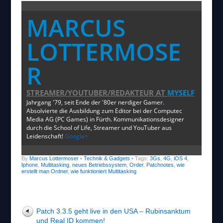
MARCUS
LOTTERMOSE
R
STREAMER/YOUTUBER/REDAKTEUR
AT
MYSELF
Jahrgang '79, seit Ende der '80er nerdiger Gamer.
Absolvierte die Ausbildung zum Editor bei der Computec
Media AG (PC Games) in Fürth. Kommunikationsdesigner
durch die School of Life, Streamer und YouTuber aus
Leidenschaft!
Google+
By
Marcus Lottermoser
•
Technik & Gadgets
• Tags:
3Gs
,
4G
,
iOS 4
,
Iphone
,
Multitasking
,
neues Betriebssystem
,
Order
,
Patchnotes
,
wie
erstellt man Ordner
,
wie funktioniert Multitasking
Patch 3.3.5 geht live in den USA – Rubinsanktum
und Real ID kommen!