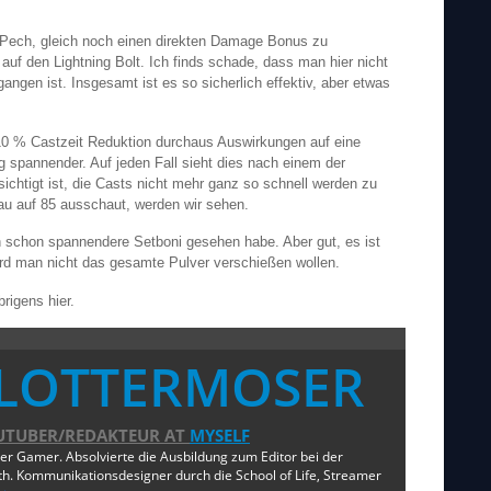
 Pech, gleich noch einen direkten Damage Bonus zu
f den Lightning Bolt. Ich finds schade, dass man hier nicht
ngen ist. Insgesamt ist es so sicherlich effektiv, aber etwas
 10 % Castzeit Reduktion durchaus Auswirkungen auf eine
g spannender. Auf jeden Fall sieht dies nach einem der
sichtigt ist, die Casts nicht mehr ganz so schnell werden zu
nau auf 85 ausschaut, werden wir sehen.
ch schon spannendere Setboni gesehen habe. Aber gut, es ist
wird man nicht das gesamte Pulver verschießen wollen.
brigens hier.
LOTTERMOSER
UTUBER/REDAKTEUR
AT
MYSELF
ger Gamer. Absolvierte die Ausbildung zum Editor bei der
. Kommunikationsdesigner durch die School of Life, Streamer