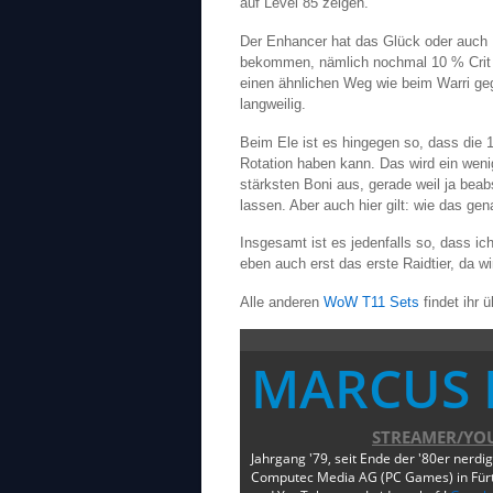
auf Level 85 zeigen.
Der Enhancer hat das Glück oder auch
bekommen, nämlich nochmal 10 % Crit au
einen ähnlichen Weg wie beim Warri gega
langweilig.
Beim Ele ist es hingegen so, dass die
Rotation haben kann. Das wird ein weni
stärksten Boni aus, gerade weil ja beab
lassen. Aber auch hier gilt: wie das ge
Insgesamt ist es jedenfalls so, dass i
eben auch erst das erste Raidtier, da 
Alle anderen
WoW T11 Sets
findet ihr ü
MARCUS 
STREAMER/YO
Jahrgang '79, seit Ende der '80er nerdi
Computec Media AG (PC Games) in Fürth