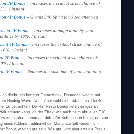
tion 2P Bonus
– Increases the critical strike chance of
5%. / Instant
tion 4P Bonus
– Grants 540 Spirit for 6 sec after you
ement 2P Bonus
– Increases damage done by your
ilities by 10%. / Instant
ment 4P Bonus
– Increases the critical strike chance of
 10%. / Instant
al 2P Bonus
– Increases the critical strike chance of
0%. / Instant
al 4P Bonus
– Reduces the cast time of your Lightning
ich direkt, ein härterer Flameshock, Damagezuwachs auf
tlere Healing Wave. Nett. Aber wohl nicht total imba. Die 4er
ter zu betrachten. Der 4er Resto Bonus liefert einiges an
elt steuern kann, da der Effekt wie auch beim aktuellen T10
Es ist insofern schon der dritte 2er Setbonus in Folge, der von
g eines Addons traditionell der Manahaushalt wesentlich
er Bonus wirklich gut sein. Wie gut, wird aber erst die Praxis