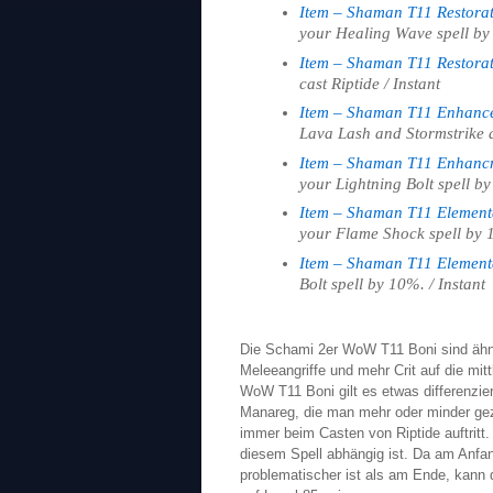
Item – Shaman T11 Restora
your Healing Wave spell by 
Item – Shaman T11 Restora
cast Riptide / Instant
Item – Shaman T11 Enhanc
Lava Lash and Stormstrike ab
Item – Shaman T11 Enhanc
your Lightning Bolt spell by
Item – Shaman T11 Element
your Flame Shock spell by 1
Item – Shaman T11 Element
Bolt spell by 10%. / Instant
Die Schami 2er WoW T11 Boni sind ähnl
Meleeangriffe und mehr Crit auf die mit
WoW T11 Boni gilt es etwas differenzier
Manareg, die man mehr oder minder gezi
immer beim Casten von Riptide auftritt. 
diesem Spell abhängig ist. Da am Anfan
problematischer ist als am Ende, kann d