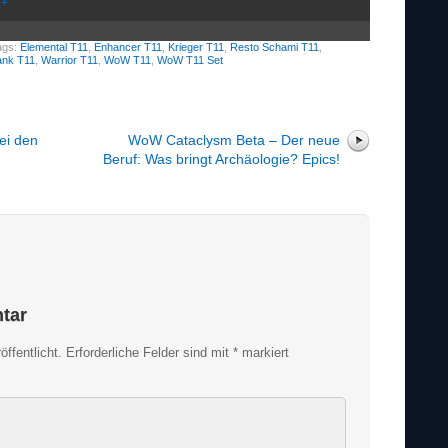
e+
ags:
Elemental T11
,
Enhancer T11
,
Krieger T11
,
Resto Schami T11
,
ank T11
,
Warrior T11
,
WoW T11
,
WoW T11 Set
ei den
WoW Cataclysm Beta – Der neue
Beruf: Was bringt Archäologie? Epics!
tar
ffentlicht.
Erforderliche Felder sind mit
*
markiert