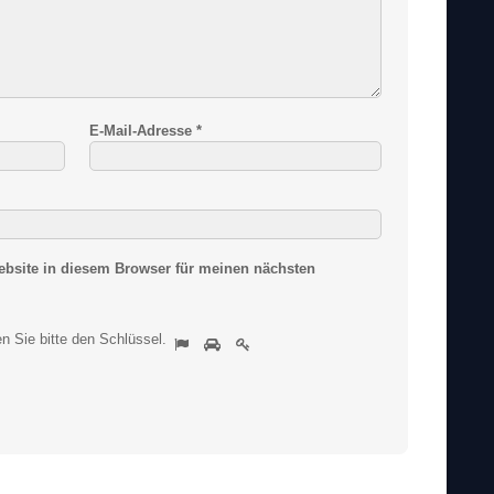
E-Mail-Adresse
*
bsite in diesem Browser für meinen nächsten
S
n Sie bitte
den Schlüssel
.
1
2
3
i
n
d
S
i
e
e