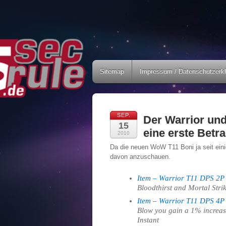
Sitemap
Impressum / Datenschutzerk
SEP.
Der Warrior un
15
eine erste Betr
2010
Da die neuen WoW T11 Boni ja seit einig
davon anzuschauen.
Item – Warrior T11 DPS 2P
Bloodthirst and Mortal Strik
Item – Warrior T11 DPS 4P
Blow you gain a 1% increase 
Instant