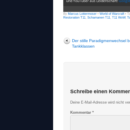
und YouTuber aus Leidenschaft!
Googl
By
Marcus Lottermoser
•
World of Warcraft
• T
Restoration T11
,
Schamanen T11
,
T11 WoW
,
T
Der stille Paradigmenwechsel b
Tankklassen
Schreibe einen Kommen
Deine E-Mail-Adresse wird nicht verö
Kommentar
*