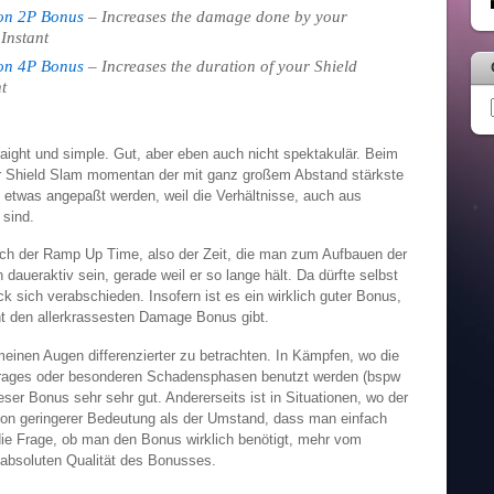
ion 2P Bonus
– Increases the damage done by your
 Instant
ion 4P Bonus
– Increases the duration of your Shield
t
aight und simple. Gut, aber eben auch nicht spektakulär. Beim
 Shield Slam momentan der mit ganz großem Abstand stärkste
och etwas angepaßt werden, weil die Verhältnisse, auch aus
sind.
h der Ramp Up Time, also der Zeit, die man zum Aufbauen der
 daueraktiv sein, gerade weil er so lange hält. Da dürfte selbst
 sich verabschieden. Insofern ist es ein wirklich guter Bonus,
icht den allerkrassesten Damage Bonus gibt.
inen Augen differenzierter zu betrachten. In Kämpfen, wo die
rages oder besonderen Schadensphasen benutzt werden (bspw
eser Bonus sehr sehr gut. Andererseits ist in Situationen, wo der
von geringerer Bedeutung als der Umstand, dass man einfach
die Frage, ob man den Bonus wirklich benötigt, mehr vom
 absoluten Qualität des Bonusses.