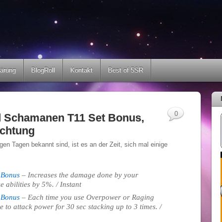
lärung
BlogRoll
Kontakt
Best of 5SR
0
d Schamanen T11 Set Bonus,
achtung
en Tagen bekannt sind, ist es an der Zeit, sich mal einige
 Bonus
– Increases the damage done by your
e abilities by 5%. / Instant
 Bonus
– Each time you use Overpower or Raging
to attack power for 30 sec stacking up to 3 times. /