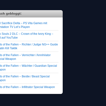
sch gebloggt:
 Sacrifice Delta – PS Vita Games mit
station TV Let’s Playen
k Souls 2 DLC – Crown of the Ivory King –
zt auf YouTube
ds of the Fallen – Richter / Judge NG++ Guide
atin Kill Taktik
s of the Fallen – Vernichter / Annihilator
cial Weapon
s of the Fallen – Wächter / Guardian Special
apon
s of the Fallen – Bestie / Beast Special
apon
s of the Fallen – Infiltrator Special Weapon