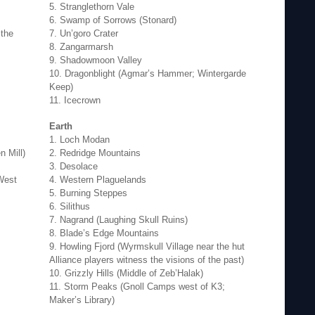
5. Stranglethorn Vale
6. Swamp of Sorrows (Stonard)
 the
7. Un’goro Crater
8. Zangarmarsh
9. Shadowmoon Valley
10. Dragonblight (Agmar’s Hammer; Wintergarde
Keep)
11. Icecrown
Earth
1. Loch Modan
n Mill)
2. Redridge Mountains
3. Desolace
 West
4. Western Plaguelands
5. Burning Steppes
6. Silithus
7. Nagrand (Laughing Skull Ruins)
8. Blade’s Edge Mountains
9. Howling Fjord (Wyrmskull Village near the hut
Alliance players witness the visions of the past)
10. Grizzly Hills (Middle of Zeb’Halak)
11. Storm Peaks (Gnoll Camps west of K3;
Maker’s Library)