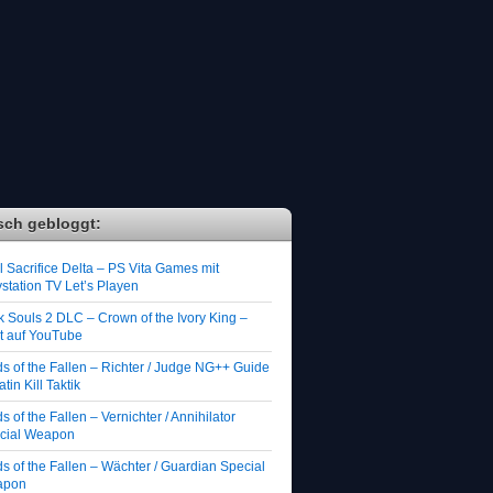
sch gebloggt:
 Sacrifice Delta – PS Vita Games mit
station TV Let’s Playen
k Souls 2 DLC – Crown of the Ivory King –
zt auf YouTube
ds of the Fallen – Richter / Judge NG++ Guide
atin Kill Taktik
s of the Fallen – Vernichter / Annihilator
cial Weapon
s of the Fallen – Wächter / Guardian Special
apon