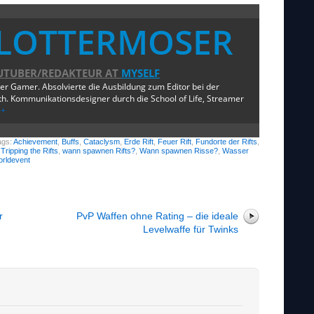
LOTTERMOSER
UTUBER/REDAKTEUR
AT
MYSELF
ger Gamer. Absolvierte die Ausbildung zum Editor bei der
. Kommunikationsdesigner durch die School of Life, Streamer
e+
ags:
Achievement
,
Buffs
,
Cataclysm
,
Erde Rift
,
Feuer Rift
,
Fundorte der Rifts
,
,
Tripping the Rifts
,
wann spawnen Rifts?
,
Wann spawnen Risse?
,
Wasser
rldevent
r
PvP Waffen ohne Rating – die ideale
Levelwaffe für Twinks