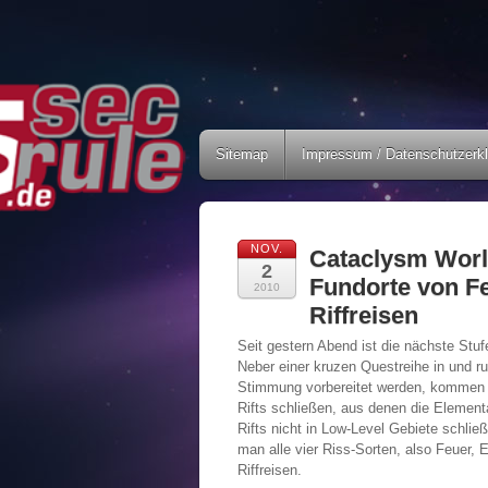
Sitemap
Impressum / Datenschutzerk
NOV.
Cataclysm World
2
Fundorte von Fe
2010
Riffreisen
Seit gestern Abend ist die nächste Stu
Neber einer kruzen Questreihe in und r
Stimmung vorbereitet werden, kommen 
Rifts schließen, aus denen die Element
Rifts nicht in Low-Level Gebiete schli
man alle vier Riss-Sorten, also Feuer,
Riffreisen.