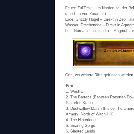
Feuer: Zul’Drak – Im Norden bei der Re
(sündlich von Zeramas)
Erde: Grizzly Hügel – Direkt in Zeb’Hal
Wasser: Drachenöde – Direkt in Agmar
Luft: Boreanische Tundra – Magmuth, im
Orte, wo weitere Rifts gefunden werden
Fire
1. Westfall
2. The Barrens (Between Razorfen Do
Razorfen Kraul)
3. Dustwallow Marsh (Inside Theramore
Armory; North of Witch Hill)
4. The Hinterlands
5. Searing Gorge
6. Blasted Lands