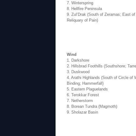
7. Winterspring
8. Hellfire Peninsula
9. Zul’Drak (South of Zeramas; East of
Reliquary of Pain)
Wind
1. Darkshore
2. Hillsbrad Foothills (Southshore; Tarre
3. Duskwood
4. Arathi Highlands (South of Circle of
Binding; Hammerfall)
5. Eastern Plaguelands
6. Terokkar Forest
7. Netherstorm
8. Borean Tundra (Magmoth)
9. Sholazar Basin