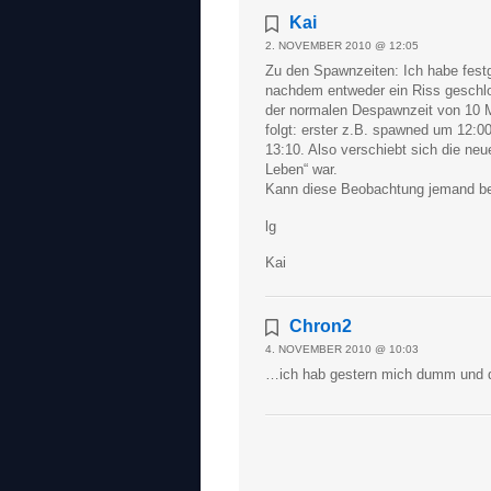
Kai
2. NOVEMBER 2010 @ 12:05
Zu den Spawnzeiten: Ich habe festg
nachdem entweder ein Riss geschlo
der normalen Despawnzeit von 10 M
folgt: erster z.B. spawned um 12:0
13:10. Also verschiebt sich die neu
Leben“ war.
Kann diese Beobachtung jemand be
lg
Kai
Chron2
4. NOVEMBER 2010 @ 10:03
…ich hab gestern mich dumm und d