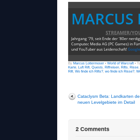
MARCUS 
STREAMER/YO
Jahrgang '79, seit Ende der '80er nerdi
Computec Media AG (PC Games) in Fürth
und YouTuber aus Leidenschaft!
Googl
By
Marcus Lottermoser
•
World of Warcraft
• T
Karte
,
Luft Rift
,
Quests
,
Riffreisen
,
Rifts
,
Risse
Rift
,
Wo finde ich Rifts?
,
wo finde ich Risse?
,
Wo
Cataclysm Beta: Landkarten de
neuen Levelgebiete im Detail
2 Comments