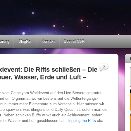
lärung
BlogRoll
Kontakt
Best of 5SR
2
event: Die Rifts schließen – Die
uer, Wasser, Erde und Luft –
fe vom Cataclysm Worldevent auf den Live-Servern gestartet.
und um Orgrimmar, wo wir bestens auf die Weltuntergangs-
nun immer mehr Elementare zum Vorschein. Hier müssen wir
are spawnen, was übrigens eine Daily Quest ist, sofern man die
eßt. Neben schicken Buffs winkt auch ein Achievement, sofern
 Erde, Wasser und Luft geschlossen hat:
Tripping the Rifts
aka