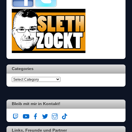
s
c
h
?
D
a
n
n
w
ä
h
l
Categories
e
n
S
i
e
b
i
Bleib mit mir in Kontakt!
t
t
e
d
Links, Freunde und Partner
i