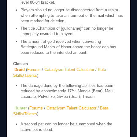
level 80-84 bracket.
Players should no longer be disconnected from a realm
when attempting to take an item out of the mail which has
been marked for deletion.
The title „Champion of [guildname]“ can no longer be
improperly awarded to players.
The amount of gold received when converting
Battleground Marks of Honor above the honor cap has
been reduced to the intended amount.
Classes
Druid
(
Forums
/
Cataclysm Talent Calculator
/
Beta
Skills/Talents
)
The damage done by the following abilities has been
reduced by approximately 17%: Mangle (Bear), Maul,
Lacerate, Pulverize, Swipe (Bear), Thrash.
Hunter
(
Forums
/
Cataclysm Talent Calculator
/
Beta
Skills/Talents
)
A second pet can no longer be summoned when the
active pet is dead.