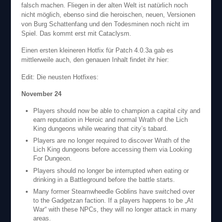
falsch machen. Fliegen in der alten Welt ist natürlich noch
nicht möglich, ebenso sind die heroischen, neuen, Versionen
von Burg Schattenfang und den Todesminen noch nicht im
Spiel. Das kommt erst mit Cataclysm.
Einen ersten kleineren Hotfix für Patch 4.0.3a gab es
mittlerweile auch, den genauen Inhalt findet ihr hier:
Edit: Die neusten Hotfixes:
November 24
Players should now be able to champion a capital city and
earn reputation in Heroic and normal Wrath of the Lich
King dungeons while wearing that city’s tabard.
Players are no longer required to discover Wrath of the
Lich King dungeons before accessing them via Looking
For Dungeon.
Players should no longer be interrupted when eating or
drinking in a Battleground before the battle starts.
Many former Steamwheedle Goblins have switched over
to the Gadgetzan faction. If a players happens to be „At
War“ with these NPCs, they will no longer attack in many
areas.