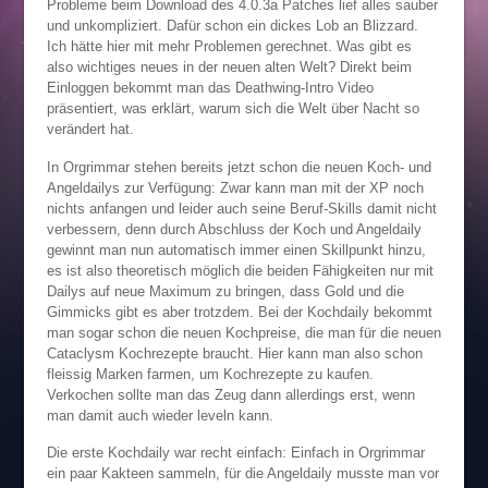
Probleme beim Download des 4.0.3a Patches lief alles sauber
und unkompliziert. Dafür schon ein dickes Lob an Blizzard.
Ich hätte hier mit mehr Problemen gerechnet. Was gibt es
also wichtiges neues in der neuen alten Welt? Direkt beim
Einloggen bekommt man das Deathwing-Intro Video
präsentiert, was erklärt, warum sich die Welt über Nacht so
verändert hat.
In Orgrimmar stehen bereits jetzt schon die neuen Koch- und
Angeldailys zur Verfügung: Zwar kann man mit der XP noch
nichts anfangen und leider auch seine Beruf-Skills damit nicht
verbessern, denn durch Abschluss der Koch und Angeldaily
gewinnt man nun automatisch immer einen Skillpunkt hinzu,
es ist also theoretisch möglich die beiden Fähigkeiten nur mit
Dailys auf neue Maximum zu bringen, dass Gold und die
Gimmicks gibt es aber trotzdem. Bei der Kochdaily bekommt
man sogar schon die neuen Kochpreise, die man für die neuen
Cataclysm Kochrezepte braucht. Hier kann man also schon
fleissig Marken farmen, um Kochrezepte zu kaufen.
Verkochen sollte man das Zeug dann allerdings erst, wenn
man damit auch wieder leveln kann.
Die erste Kochdaily war recht einfach: Einfach in Orgrimmar
ein paar Kakteen sammeln, für die Angeldaily musste man vor