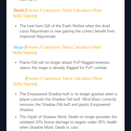
Druid
(
Forums
/
Cataclysm Talent Calculator
/
Beta
Skills/Talents
)
The heal from Gift of the Earth Mother when the druid
casts Rejuvenate is now gaining the correct benefit from
Improved Rejuvenate.
Mage
(
Forums
/
Cataclysm Talent Calculator
/
Beta
Skills/Talents
)
Flame Orb will no longer attack PvP-flagged enemies
unless the mage is already flagged for PvP combat.
Priest
(
Forums
/
Cataclysm Talent Calculator
/
Beta
Skills/Talents
)
The Empowered Shadow buff is no longer granted when a
player cancels the Shadow Orb buff. Mind Blast correctly
removes the Shadow Orb buff and grants Empowered
Shadow.
The Glyph of Shadow Word: Death no longer provides the
outdated 10% bonus damage to targets under 25% health
when Shadow Word: Death is cast.