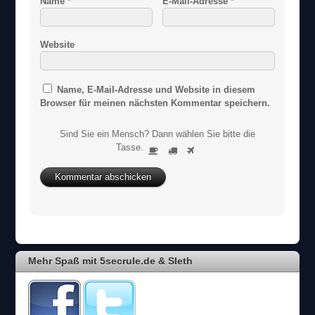
Name
*
E-Mail-Adresse
*
Website
Name, E-Mail-Adresse und Website in diesem
Browser für meinen nächsten Kommentar speichern.
Sind Sie ein Mensch? Dann wählen Sie bitte
die
S
Tasse
.
1
2
3
i
n
d
S
i
e
e
i
Mehr Spaß mit 5secrule.de & Sleth
n
M
e
n