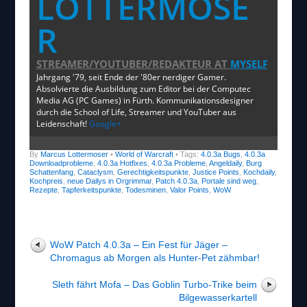
LOTTERMOSE
R
STREAMER/YOUTUBER/REDAKTEUR
AT
MYSELF
Jahrgang '79, seit Ende der '80er nerdiger Gamer.
Absolvierte die Ausbildung zum Editor bei der Computec
Media AG (PC Games) in Fürth. Kommunikationsdesigner
durch die School of Life, Streamer und YouTuber aus
Leidenschaft!
Google+
By
Marcus Lottermoser
•
World of Warcraft
• Tags:
4.0.3a Bugs
,
4.0.3a
Downloadprobleme
,
4.0.3a Hotfixes
,
4.0.3a Probleme
,
Angeldaily
,
Burg
Schattenfang
,
Cataclysm
,
Gerechtigkeitspunkte
,
Justice Points
,
Kochdaily
,
Kochpreis
,
neue Dailys in Orgrimmar
,
Patch 4.0.3a
,
Portale sind weg
,
Rezepte
,
Tapferkeitspunkte
,
Todesminen
,
Valor Points
,
WoW
WoW Patch 4.0.3a – Ein Fest für Jäger –
Chromagus ab Morgen als Hunter-Pet zähmbar!
Sleth fährt Mofa – Das Goblin Turbo-Trike beim
Bilgewasserkartell