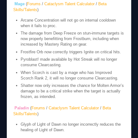
Mage
(
Forums
/
Cataclysm Talent Calculator
/
Beta
Skills/Talents
)
Arcane Concentration will not go on internal cooldown
when it fails to proc.
The damage from Deep Freeze on stun-immune targets is
now properly benefitting from Frostburn, including when
increased by Mastery Rating on gear.
Frostfire Orb now correctly triggers Ignite on critical hits.
Pyroblast! made available by Hot Streak will no longer
consume Clearcasting.
When Scorch is cast by a mage who has Improved
Scorch Rank 2, it will no longer consume Clearcasting.
Shatter now only increases the chance for Molten Armor’s
damage to be a critical strike when the target is actually
frozen, as intended.
Paladin
(
Forums
/
Cataclysm Talent Calculator
/
Beta
Skills/Talents
)
Glyph of Light of Dawn no longer incorrectly reduces the
healing of Light of Dawn.