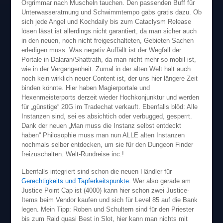
Orgrimmar nach Muscheln tauchen. Den passenden Buff für
Unterwasseratmung und Schwimmtempo gabs gratis dazu. Ob
sich jede Angel und Kochdaily bis zum Cataclysm Release
lösen lässt ist allerdings nicht garantiert, da man sicher auch
in den neuen, noch nicht freigeschalteten, Gebieten Sachen
erledigen muss. Was negativ Auffällt ist der Wegfall der
Portale in Dalaran/Shattrath, da man nicht mehr so mobil ist,
wie in der Vergangenheit. Zumal in der alten Welt halt auch
noch kein wirklich neuer Content ist, der uns hier längere Zeit
binden könnte. Hier haben Magierportale und
Hexenmeisterports derzeit wieder Hochkonjunktur und werden
für „günstige“ 20G im Tradechat verkauft. Ebenfalls blöd: Alle
Instanzen sind, sei es absichtich oder verbugged, gesperrt.
Dank der neuen „Man muss die Instanz selbst entdeckt
haben“ Philosophie muss man nun ALLE alten Instanzen
nochmals selber entdecken, um sie für den Dungeon Finder
freizuschalten. Welt-Rundreise inc.!
Ebenfalls integriert sind schon die neuen Händler für
Gerechtigkeits und Tapferkeitspunkte
. Wer also gerade am
Justice Point Cap ist (4000) kann hier schon zwei Justice-
Items beim Vendor kaufen und sich für Level 85 auf die Bank
legen. Mein Tipp: Roben und Schultern sind für den Priester
bis zum Raid quasi Best in Slot, hier kann man nichts mit