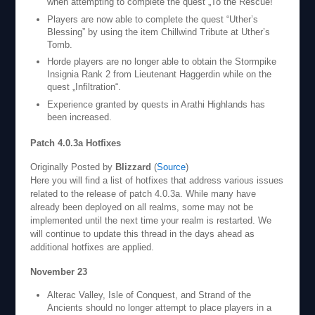
when attempting to complete the quest „To the Rescue!“
Players are now able to complete the quest “Uther’s
Blessing” by using the item Chillwind Tribute at Uther’s
Tomb.
Horde players are no longer able to obtain the Stormpike
Insignia Rank 2 from Lieutenant Haggerdin while on the
quest „Infiltration“.
Experience granted by quests in Arathi Highlands has
been increased.
Patch 4.0.3a Hotfixes
Originally Posted by
Blizzard
(
Source
)
Here you will find a list of hotfixes that address various issues
related to the release of patch 4.0.3a. While many have
already been deployed on all realms, some may not be
implemented until the next time your realm is restarted. We
will continue to update this thread in the days ahead as
additional hotfixes are applied.
November 23
Alterac Valley, Isle of Conquest, and Strand of the
Ancients should no longer attempt to place players in a