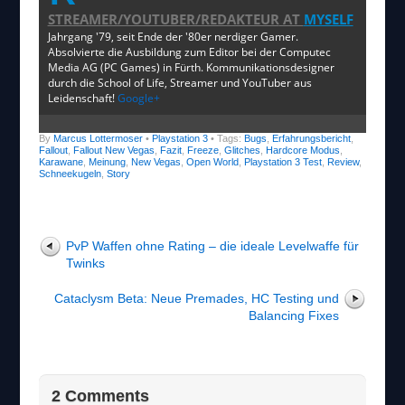
STREAMER/YOUTUBER/REDAKTEUR
AT
MYSELF
Jahrgang '79, seit Ende der '80er nerdiger Gamer.
Absolvierte die Ausbildung zum Editor bei der Computec
Media AG (PC Games) in Fürth. Kommunikationsdesigner
durch die School of Life, Streamer und YouTuber aus
Leidenschaft!
Google+
By
Marcus Lottermoser
•
Playstation 3
• Tags:
Bugs
,
Erfahrungsbericht
,
Fallout
,
Fallout New Vegas
,
Fazit
,
Freeze
,
Glitches
,
Hardcore Modus
,
Karawane
,
Meinung
,
New Vegas
,
Open World
,
Playstation 3 Test
,
Review
,
Schneekugeln
,
Story
PvP Waffen ohne Rating – die ideale Levelwaffe für
Twinks
Cataclysm Beta: Neue Premades, HC Testing und
Balancing Fixes
2 Comments