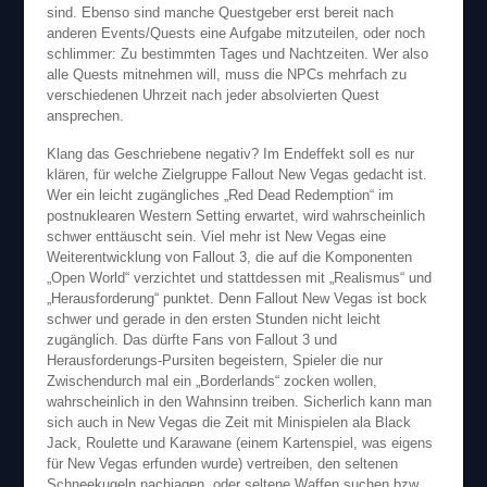
sind. Ebenso sind manche Questgeber erst bereit nach
anderen Events/Quests eine Aufgabe mitzuteilen, oder noch
schlimmer: Zu bestimmten Tages und Nachtzeiten. Wer also
alle Quests mitnehmen will, muss die NPCs mehrfach zu
verschiedenen Uhrzeit nach jeder absolvierten Quest
ansprechen.
Klang das Geschriebene negativ? Im Endeffekt soll es nur
klären, für welche Zielgruppe Fallout New Vegas gedacht ist.
Wer ein leicht zugängliches „Red Dead Redemption“ im
postnuklearen Western Setting erwartet, wird wahrscheinlich
schwer enttäuscht sein. Viel mehr ist New Vegas eine
Weiterentwicklung von Fallout 3, die auf die Komponenten
„Open World“ verzichtet und stattdessen mit „Realismus“ und
„Herausforderung“ punktet. Denn Fallout New Vegas ist bock
schwer und gerade in den ersten Stunden nicht leicht
zugänglich. Das dürfte Fans von Fallout 3 und
Herausforderungs-Pursiten begeistern, Spieler die nur
Zwischendurch mal ein „Borderlands“ zocken wollen,
wahrscheinlich in den Wahnsinn treiben. Sicherlich kann man
sich auch in New Vegas die Zeit mit Minispielen ala Black
Jack, Roulette und Karawane (einem Kartenspiel, was eigens
für New Vegas erfunden wurde) vertreiben, den seltenen
Schneekugeln nachjagen, oder seltene Waffen suchen bzw.