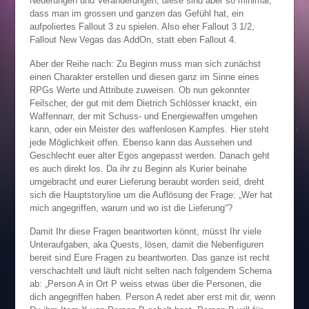
Neuerungen und Veränderungen, diese sind aber so minimal,
dass man im grossen und ganzen das Gefühl hat, ein
aufpoliertes Fallout 3 zu spielen. Also eher Fallout 3 1/2,
Fallout New Vegas das AddOn, statt eben Fallout 4.
Aber der Reihe nach: Zu Beginn muss man sich zunächst
einen Charakter erstellen und diesen ganz im Sinne eines
RPGs Werte und Attribute zuweisen. Ob nun gekonnter
Feilscher, der gut mit dem Dietrich Schlösser knackt, ein
Waffennarr, der mit Schuss- und Energiewaffen umgehen
kann, oder ein Meister des waffenlosen Kampfes. Hier steht
jede Möglichkeit offen. Ebenso kann das Aussehen und
Geschlecht euer alter Egos angepasst werden. Danach geht
es auch direkt los. Da ihr zu Beginn als Kurier beinahe
umgebracht und eurer Lieferung beraubt worden seid, dreht
sich die Hauptstoryline um die Auflösung der Frage: „Wer hat
mich angegriffen, warum und wo ist die Lieferung“?
Damit Ihr diese Fragen beantworten könnt, müsst Ihr viele
Unteraufgaben, aka Quests, lösen, damit die Nebenfiguren
bereit sind Eure Fragen zu beantworten. Das ganze ist recht
verschachtelt und läuft nicht selten nach folgendem Schema
ab: „Person A in Ort P weiss etwas über die Personen, die
dich angegriffen haben. Person A redet aber erst mit dir, wenn