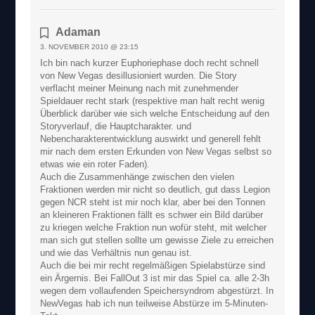
Adaman
3. NOVEMBER 2010 @ 23:15
Ich bin nach kurzer Euphoriephase doch recht schnell
von New Vegas desillusioniert wurden. Die Story
verflacht meiner Meinung nach mit zunehmender
Spieldauer recht stark (respektive man halt recht wenig
Überblick darüber wie sich welche Entscheidung auf den
Storyverlauf, die Hauptcharakter. und
Nebencharakterentwicklung auswirkt und generell fehlt
mir nach dem ersten Erkunden von New Vegas selbst so
etwas wie ein roter Faden).
Auch die Zusammenhänge zwischen den vielen
Fraktionen werden mir nicht so deutlich, gut dass Legion
gegen NCR steht ist mir noch klar, aber bei den Tonnen
an kleineren Fraktionen fällt es schwer ein Bild darüber
zu kriegen welche Fraktion nun wofür steht, mit welcher
man sich gut stellen sollte um gewisse Ziele zu erreichen
und wie das Verhältnis nun genau ist.
Auch die bei mir recht regelmäßigen Spielabstürze sind
ein Ärgernis. Bei FallOut 3 ist mir das Spiel ca. alle 2-3h
wegen dem vollaufenden Speichersyndrom abgestürzt. In
NewVegas hab ich nun teilweise Abstürze im 5-Minuten-