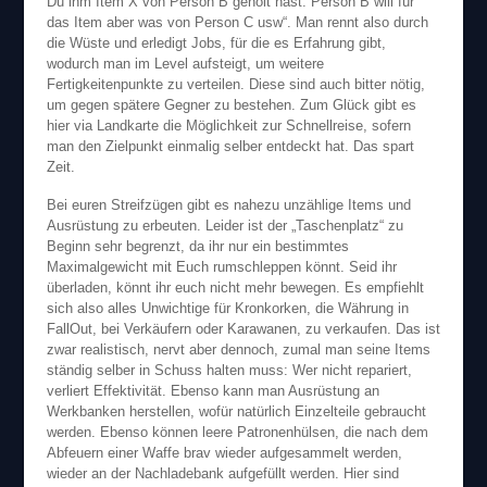
Du ihm Item X von Person B geholt hast. Person B will für
das Item aber was von Person C usw“. Man rennt also durch
die Wüste und erledigt Jobs, für die es Erfahrung gibt,
wodurch man im Level aufsteigt, um weitere
Fertigkeitenpunkte zu verteilen. Diese sind auch bitter nötig,
um gegen spätere Gegner zu bestehen. Zum Glück gibt es
hier via Landkarte die Möglichkeit zur Schnellreise, sofern
man den Zielpunkt einmalig selber entdeckt hat. Das spart
Zeit.
Bei euren Streifzügen gibt es nahezu unzählige Items und
Ausrüstung zu erbeuten. Leider ist der „Taschenplatz“ zu
Beginn sehr begrenzt, da ihr nur ein bestimmtes
Maximalgewicht mit Euch rumschleppen könnt. Seid ihr
überladen, könnt ihr euch nicht mehr bewegen. Es empfiehlt
sich also alles Unwichtige für Kronkorken, die Währung in
FallOut, bei Verkäufern oder Karawanen, zu verkaufen. Das ist
zwar realistisch, nervt aber dennoch, zumal man seine Items
ständig selber in Schuss halten muss: Wer nicht repariert,
verliert Effektivität. Ebenso kann man Ausrüstung an
Werkbanken herstellen, wofür natürlich Einzelteile gebraucht
werden. Ebenso können leere Patronenhülsen, die nach dem
Abfeuern einer Waffe brav wieder aufgesammelt werden,
wieder an der Nachladebank aufgefüllt werden. Hier sind