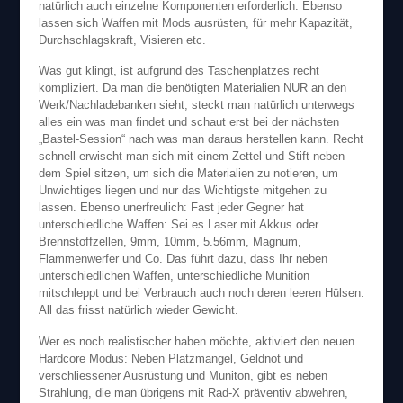
natürlich auch einzelne Komponenten erforderlich. Ebenso
lassen sich Waffen mit Mods ausrüsten, für mehr Kapazität,
Durchschlagskraft, Visieren etc.
Was gut klingt, ist aufgrund des Taschenplatzes recht
kompliziert. Da man die benötigten Materialien NUR an den
Werk/Nachladebanken sieht, steckt man natürlich unterwegs
alles ein was man findet und schaut erst bei der nächsten
„Bastel-Session“ nach was man daraus herstellen kann. Recht
schnell erwischt man sich mit einem Zettel und Stift neben
dem Spiel sitzen, um sich die Materialien zu notieren, um
Unwichtiges liegen und nur das Wichtigste mitgehen zu
lassen. Ebenso unerfreulich: Fast jeder Gegner hat
unterschiedliche Waffen: Sei es Laser mit Akkus oder
Brennstoffzellen, 9mm, 10mm, 5.56mm, Magnum,
Flammenwerfer und Co. Das führt dazu, dass Ihr neben
unterschiedlichen Waffen, unterschiedliche Munition
mitschleppt und bei Verbrauch auch noch deren leeren Hülsen.
All das frisst natürlich wieder Gewicht.
Wer es noch realistischer haben möchte, aktiviert den neuen
Hardcore Modus: Neben Platzmangel, Geldnot und
verschliessener Ausrüstung und Muniton, gibt es neben
Strahlung, die man übrigens mit Rad-X präventiv abwehren,