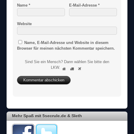
Name
*
E-Mail-Adresse
*
Website
Name, E-Mail-Adresse und Website in diesem
Browser für meinen nächsten Kommentar speichern.
Sind Sie ein Mensch? Dann wählen Sie bitte
den
S
LKW
.
1
2
3
i
n
d
S
i
e
e
i
Mehr Spaß mit 5secrule.de & Sleth
n
M
e