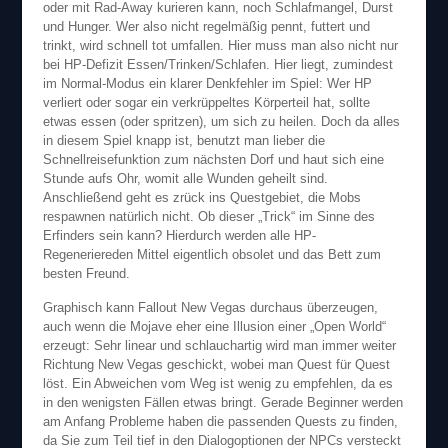
oder mit Rad-Away kurieren kann, noch Schlafmangel, Durst
und Hunger. Wer also nicht regelmäßig pennt, futtert und
trinkt, wird schnell tot umfallen. Hier muss man also nicht nur
bei HP-Defizit Essen/Trinken/Schlafen. Hier liegt, zumindest
im Normal-Modus ein klarer Denkfehler im Spiel: Wer HP
verliert oder sogar ein verkrüppeltes Körperteil hat, sollte
etwas essen (oder spritzen), um sich zu heilen. Doch da alles
in diesem Spiel knapp ist, benutzt man lieber die
Schnellreisefunktion zum nächsten Dorf und haut sich eine
Stunde aufs Ohr, womit alle Wunden geheilt sind.
Anschließend geht es zrück ins Questgebiet, die Mobs
respawnen natürlich nicht. Ob dieser „Trick“ im Sinne des
Erfinders sein kann? Hierdurch werden alle HP-
Regeneriereden Mittel eigentlich obsolet und das Bett zum
besten Freund.
Graphisch kann Fallout New Vegas durchaus überzeugen,
auch wenn die Mojave eher eine Illusion einer „Open World“
erzeugt: Sehr linear und schlauchartig wird man immer weiter
Richtung New Vegas geschickt, wobei man Quest für Quest
löst. Ein Abweichen vom Weg ist wenig zu empfehlen, da es
in den wenigsten Fällen etwas bringt. Gerade Beginner werden
am Anfang Probleme haben die passenden Quests zu finden,
da Sie zum Teil tief in den Dialogoptionen der NPCs versteckt