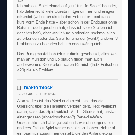
Takt.
Ich hab das Spiel einmal auf „gut“ für „Ja-Sager“ beendet,
hab dabei recht viele Quests mitgenommen und einiges
erkundet (wobei ich als ich das Entdecker Feed dann
kurz vorm Ende hatte – aber schon in der Endquest ohne
Return – doch gesehen hab, dass ich viele Stellen nicht
gesehen hab), aber wirklich ne Motivation nochmal alles
zu erkunden oder das Spiel für eine der (wohl?) anderen 3
Fraktionen zu beenden hab ich gegenwärtig nicht.
Das Rumgebastel hab ich mir direkt geschenkt, alles was
man an Munition und Co brauch findet man auch
anderswo und Kronkorken waren für mich (trotz Feilschen
<20) nie ein Problem.
reaktorblock
13. AUGUST 2011 @ 18:33
Also so fies ist das Spiel auch nicht. Und das die
Übersicht über die Handlung verloren geht, liegt vielleicht
daran, dass das Spiel wirklich VIELE Stories hat, anstatt
einer grossen (abgedroschenen?) Rette-die-Welt-
Geschichte. Ich hab’s geliebt und zwar ohne irgend ein
anderes Fallout Spiel vorher gespielt zu haben. Hab mal
ein paar tips zusammen gestellt, die den Anfang etwas