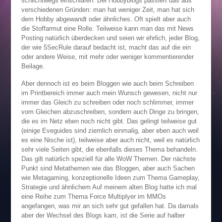
schlichtwegs einschlafen. Bei Hobbyblogs passiert das aus
verschiedenen Gründen: man hat weniger Zeit, man hat sich
dem Hobby abgewandt oder ähnliches. Oft spielt aber auch
die Stoffarmut eine Rolle. Teilweise kann man das mit News
Posting natürlich überdecken und seien wir ehrlich, jeder Blog,
der wie 5SecRule darauf bedacht ist, macht das auf die ein
oder andere Weise, mit mehr oder weniger kommentierender
Beilage.
Aber dennoch ist es beim Bloggen wie auch beim Schreiben
im Printbereich immer auch mein Wunsch gewesen, nicht nur
immer das Gleich zu schreiben oder noch schlimmer, immer
vom Gleichen abzuschreiben, sondern auch Dinge zu bringen,
die es im Netz eben noch nicht gibt. Das gelingt teilweise gut
(einige Eveguides sind ziemlich einmalig, aber eben auch weil
es eine Nische ist), teilweise aber auch nicht, weil es natürlich
sehr viele Seiten gibt, die ebenfalls dieses Thema behandeln.
Das gilt natürlich speziell für alle WoW Themen. Der nächste
Punkt sind Metathemen wie das Bloggen, aber auch Sachen
wie Metagaming, konzeptionelle Ideen zum Thema Gameplay,
Strategie und ähnlichem Auf meinem alten Blog hatte ich mal
eine Reihe zum Thema Force Multiplyer im MMOs
angefangen, was mir an sich sehr gut gefallen hat. Da damals
aber der Wechsel des Blogs kam, ist die Serie auf halber