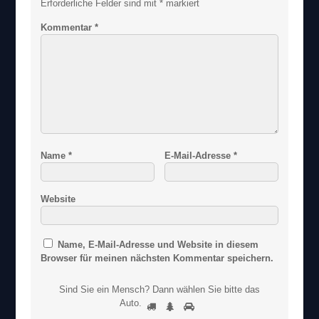
Erforderliche Felder sind mit
*
markiert
Kommentar
*
Name
*
E-Mail-Adresse
*
Website
Name, E-Mail-Adresse und Website in diesem
Browser für meinen nächsten Kommentar speichern.
Sind Sie ein Mensch? Dann wählen Sie bitte
das
S
Auto
.
1
2
3
i