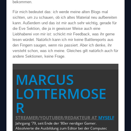
bekommen.
Für mich bedeutet das: ich werde meine alten Blogs mal
sichten, um zu schauen, ob ich altes Material neu aufbereiten
kann. Außerdem und das ist mir auch sehr wichtig, gerade für
die Eve Sektion, die ja in gewisser Weise auch eine
Liebhaberei von mir ist: schickt mir Feedback, was ihr gerne
lesen würdet. Natürlich kann ich mir keine Battlereports aus
den Fingern saugen, wenn nix passiert. Aber ich denke, ihr
versteht schon, was ich meine. Gleiches gilt natürlich auch für
andere Sektionen, keine Frage.
MARCUS
LOTTERMOSE
R
STREAMER/YOUTUBER/REDAKTEUR
AT
MYSELF
Jahrgang '79, seit Ende der '80er nerdiger Gamer.
Absolvierte die Ausbildung zum Editor bei der Computec