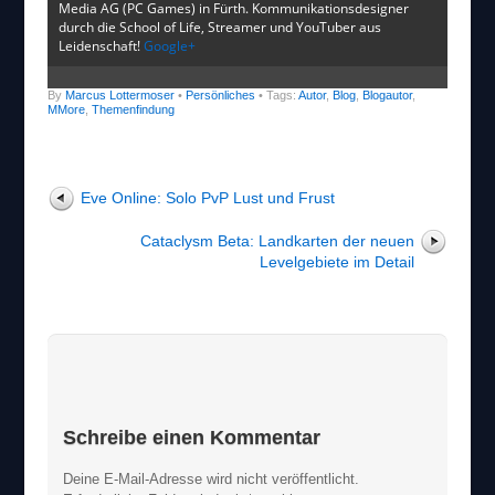
Media AG (PC Games) in Fürth. Kommunikationsdesigner
durch die School of Life, Streamer und YouTuber aus
Leidenschaft!
Google+
By
Marcus Lottermoser
•
Persönliches
• Tags:
Autor
,
Blog
,
Blogautor
,
MMore
,
Themenfindung
Eve Online: Solo PvP Lust und Frust
Cataclysm Beta: Landkarten der neuen
Levelgebiete im Detail
Schreibe einen Kommentar
Deine E-Mail-Adresse wird nicht veröffentlicht.