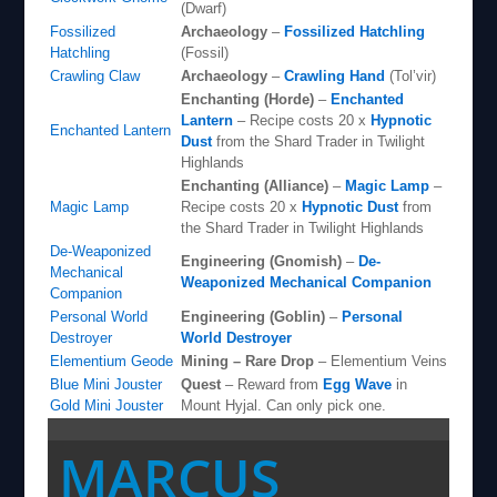
(Dwarf)
Fossilized
Archaeology
–
Fossilized Hatchling
Hatchling
(Fossil)
Crawling Claw
Archaeology
–
Crawling Hand
(Tol’vir)
Enchanting (Horde)
–
Enchanted
Lantern
– Recipe costs 20 x
Hypnotic
Enchanted Lantern
Dust
from the Shard Trader in Twilight
Highlands
Enchanting (Alliance)
–
Magic Lamp
–
Magic Lamp
Recipe costs 20 x
Hypnotic Dust
from
the Shard Trader in Twilight Highlands
De-Weaponized
Engineering (Gnomish)
–
De-
Mechanical
Weaponized Mechanical Companion
Companion
Personal World
Engineering (Goblin)
–
Personal
Destroyer
World Destroyer
Elementium Geode
Mining – Rare Drop
– Elementium Veins
Blue Mini Jouster
Quest
– Reward from
Egg Wave
in
Gold Mini Jouster
Mount Hyjal. Can only pick one.
MARCUS