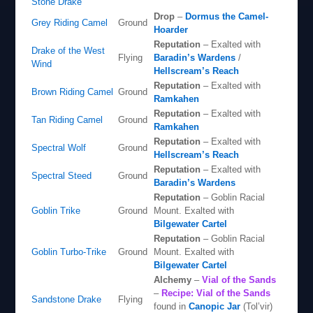
Stone Drake
Drop
–
Dormus the Camel-
Grey Riding Camel
Ground
Hoarder
Reputation
– Exalted with
Drake of the West
Flying
Baradin’s Wardens
/
Wind
Hellscream’s Reach
Reputation
– Exalted with
Brown Riding Camel
Ground
Ramkahen
Reputation
– Exalted with
Tan Riding Camel
Ground
Ramkahen
Reputation
– Exalted with
Spectral Wolf
Ground
Hellscream’s Reach
Reputation
– Exalted with
Spectral Steed
Ground
Baradin’s Wardens
Reputation
– Goblin Racial
Goblin Trike
Ground
Mount. Exalted with
Bilgewater Cartel
Reputation
– Goblin Racial
Goblin Turbo-Trike
Ground
Mount. Exalted with
Bilgewater Cartel
Alchemy
–
Vial of the Sands
–
Recipe: Vial of the Sands
Sandstone Drake
Flying
found in
Canopic Jar
(Tol’vir)