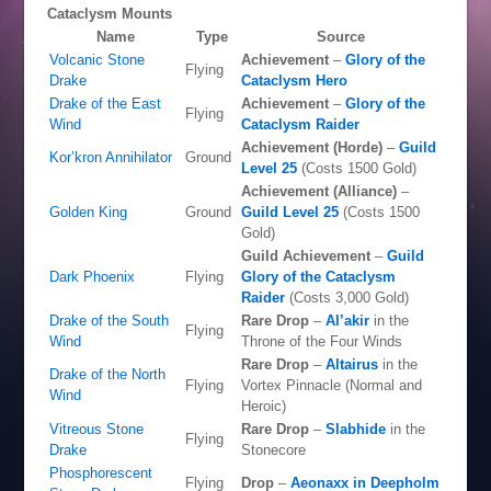
Cataclysm Mounts
Name
Type
Source
Volcanic Stone
Achievement
–
Glory of the
Flying
Drake
Cataclysm Hero
Drake of the East
Achievement
–
Glory of the
Flying
Wind
Cataclysm Raider
Achievement (Horde)
–
Guild
Kor’kron Annihilator
Ground
Level 25
(Costs 1500 Gold)
Achievement (Alliance)
–
Golden King
Ground
Guild Level 25
(Costs 1500
Gold)
Guild Achievement
–
Guild
Dark Phoenix
Flying
Glory of the Cataclysm
Raider
(Costs 3,000 Gold)
Drake of the South
Rare Drop
–
Al’akir
in the
Flying
Wind
Throne of the Four Winds
Rare Drop
–
Altairus
in the
Drake of the North
Flying
Vortex Pinnacle (Normal and
Wind
Heroic)
Vitreous Stone
Rare Drop
–
Slabhide
in the
Flying
Drake
Stonecore
Phosphorescent
Flying
Drop
–
Aeonaxx in Deepholm