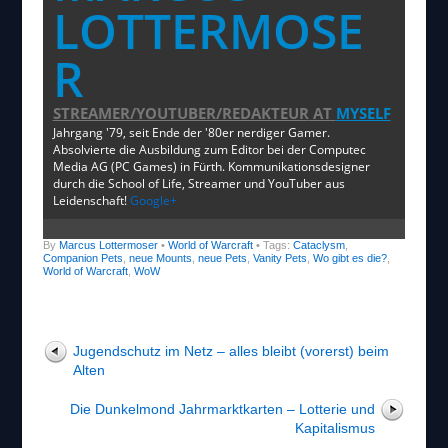
LOTTERMOSE
R
STREAMER/YOUTUBER/REDAKTEUR
AT
MYSELF
Jahrgang '79, seit Ende der '80er nerdiger Gamer.
Absolvierte die Ausbildung zum Editor bei der Computec
Media AG (PC Games) in Fürth. Kommunikationsdesigner
durch die School of Life, Streamer und YouTuber aus
Leidenschaft!
Google+
By
Marcus Lottermoser
•
World of Warcraft
• Tags:
Cataclysm
,
Companion Pets
,
neue Mounts
,
neue Pets
,
Vanity Pets
,
Wo gibt es die?
,
World of Warcraft
,
WoW
Jugendschutz im Netz – alles bleibt (vorerst) beim
Alten
Die Dunkelmond Jahrmarktkarten – Lotterie und
Kapitalismus