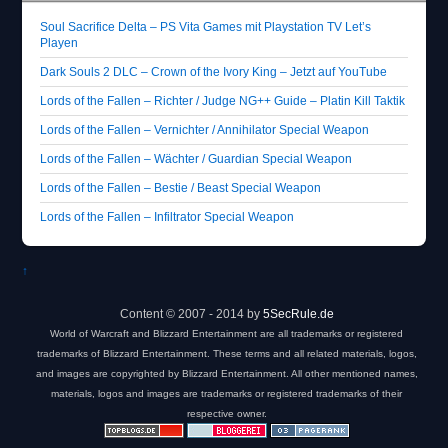
Soul Sacrifice Delta – PS Vita Games mit Playstation TV Let’s
Playen
Dark Souls 2 DLC – Crown of the Ivory King – Jetzt auf YouTube
Lords of the Fallen – Richter / Judge NG++ Guide – Platin Kill Taktik
Lords of the Fallen – Vernichter / Annihilator Special Weapon
Lords of the Fallen – Wächter / Guardian Special Weapon
Lords of the Fallen – Bestie / Beast Special Weapon
Lords of the Fallen – Infiltrator Special Weapon
↑
Content © 2007 - 2014 by
5SecRule.de
World of Warcraft and Blizzard Entertainment are all trademarks or registered
trademarks of Blizzard Entertainment. These terms and all related materials, logos,
and images are copyrighted by Blizzard Entertainment. All other mentioned names,
materials, logos and images are trademarks or registered trademarks of their
respective owner.