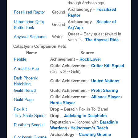
through Archaeology.
Archaeology
–
Fossilized
Fossilized Raptor
Ground
Raptor
Ultramarine Qiraji
Archaeology
–
Scepter of
Ground
Battle Tank
Azj’Aqir
Quest
– Early quest reward in
Abyssal Seahorse
Water
Vashj’ir –
The Abyssal Ride
Cataclysm Companion Pets
Name
Source
Pebble
Achievement
–
Rock Lover
Guild Achievement
–
Critter Kill Squad
Armadillo Pup
(Costs 300 Gold)
Dark Phoenix
Guild Achievement
–
United Nations
Hatchling
Guild Herald
Guild Achievement
–
Profit Sharing
Guild Achievement
–
Alliance Slayer
/
Guild Page
Horde Slayer
Fox Kit
Drop
– Baradin Fox in Tol Barad
Tiny Shale Spider
Drop
–
Jadefang in Deepholm
Reputation
– Honored with
Baradin’s
Rustberg Seagull
Wardens
/
Hellscream’s Reach
Archaeology
–
Crawling Gnome
Clockwork Gnome