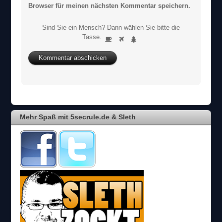
Browser für meinen nächsten Kommentar speichern.
Sind Sie ein Mensch? Dann wählen Sie bitte
die
S
Tasse
.
1
2
3
i
n
d
S
i
e
e
i
Mehr Spaß mit 5secrule.de & Sleth
n
M
e
n
s
c
h
?
D
a
n