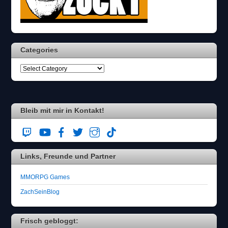
n
w
ä
h
l
Categories
e
n
S
i
e
b
i
Bleib mit mir in Kontakt!
t
t
e
d
Links, Freunde und Partner
i
e
T
MMORPG Games
a
ZachSeinBlog
s
s
e
Frisch gebloggt:
.