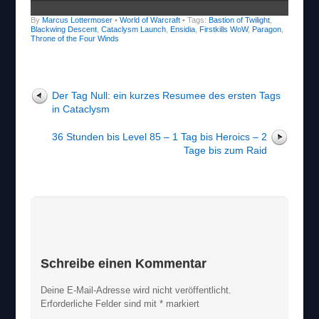
By
Marcus Lottermoser
•
World of Warcraft
• Tags:
Bastion of Twilight
,
Blackwing Descent
,
Cataclysm Launch
,
Ensidia
,
Firstkills WoW
,
Paragon
,
Throne of the Four Winds
Der Tag Null: ein kurzes Resumee des ersten Tags
in Cataclysm
36 Stunden bis Level 85 – 1 Tag bis Heroics – 2
Tage bis zum Raid
Schreibe einen Kommentar
Deine E-Mail-Adresse wird nicht veröffentlicht.
Erforderliche Felder sind mit
*
markiert