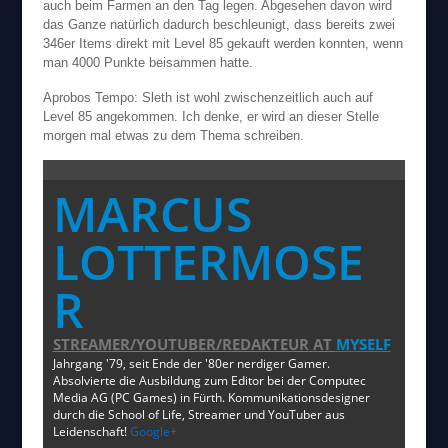
auch beim Farmen an den Tag legen. Abgesehen davon wird
das Ganze natürlich dadurch beschleunigt, dass bereits zwei
346er Items direkt mit Level 85 gekauft werden konnten, wenn
man 4000 Punkte beisammen hatte.
Aprobos Tempo: Sleth ist wohl zwischenzeitlich auch auf
Level 85 angekommen. Ich denke, er wird an dieser Stelle
morgen mal etwas zu dem Thema schreiben.
MARCUS
LOTTERMOSE
R
STREAMER/YOUTUBER/REDAKTEUR
AT
MYSELF
Jahrgang '79, seit Ende der '80er nerdiger Gamer.
Absolvierte die Ausbildung zum Editor bei der Computec
Media AG (PC Games) in Fürth. Kommunikationsdesigner
durch die School of Life, Streamer und YouTuber aus
Leidenschaft!
Google+