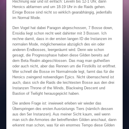
Rechnung war und ist einfach: Leveln bis 12-1 Uhr, dann
Heroics abfarmen und um 18-19 Uhr in die Raids gehen.
Einige Bosse sind nicht so wirklich gearabhängig, jedenfalls
im Normal Mode.
Den Vogel hat dabei Paragon abgeschossen, 7 Bosse down,
Ensidia liegt schon recht weit dahinter mit 3 Bossen. Ich
rechne damit, dass in der ersten langen ID die Instanzen im
normalen Mode, möglicherweise abzüglich des ein oder
anderen Endbosses, leergeräumt wird. Denn wie schon
gesagt, die Progressphase haben diese Gilden bereits auf
dem Beta Realm abgeschlossen. Das mag man gutheißen
oder auch nicht, aber das Rennen um die Firstkills ist eröffnet.
Wer schnell die Bosse im Normalmode legt, farmt das für die
Heroics zwingend notwendigen Epics. Nicht überraschend ist
auch, dass sich die Raids die leichtesten Bosse aus den drei
Instanzen Throne of the Winds, Blackwing Descent und
Bastion of Twilight herausgepickt haben.
Die andere Frage ist: inwieweit erleben wir wieder das
Überspringen des ersten Ausrüstungs Tiers (nämlich dessen
aus den 5er Instanzen). Aus meiner Sicht kaum, weil wenn
man sich die Armories der betreffenden Gilden anschaut, dann
erkennt man schon, was für ein enormes Tempo diese Gilden