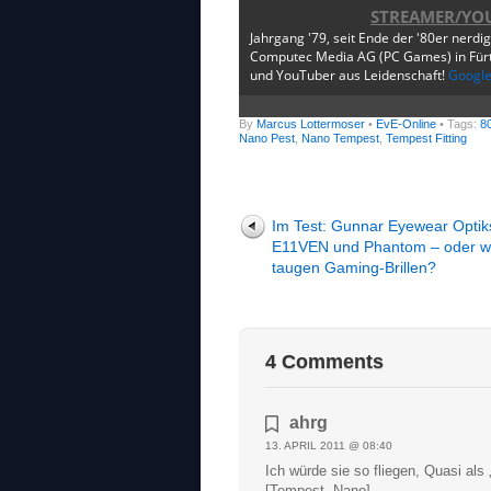
STREAMER/YO
Jahrgang '79, seit Ende der '80er nerdi
Computec Media AG (PC Games) in Fürth
und YouTuber aus Leidenschaft!
Googl
By
Marcus Lottermoser
•
EvE-Online
• Tags:
80
Nano Pest
,
Nano Tempest
,
Tempest Fitting
Im Test: Gunnar Eyewear Optik
E11VEN und Phantom – oder 
taugen Gaming-Brillen?
4 Comments
ahrg
13. APRIL 2011 @ 08:40
Ich würde sie so fliegen, Quasi als
[Tempest, Nano]