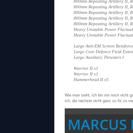
800mm Repeating Artillery II, R
800mm Repeating Artillery II, R
800mm Repeating Artillery II, R
800mm Repeating Artillery II, R
800mm Repeating Artillery II, R
Heavy Unstable Power Fluctuat
Heavy Unstable Power Fluctuat
Large Anti-EM Screen Reinforce
Large Core Defence Field Exten
Large Auxiliary Thrusters I
Warrior II x1
Warrior II x1
Hammerhead II x5
Wie man sieht, ich bin mir noch nicht ga
ich, die nächste nicht ganz so fix zu ve
MARCUS 