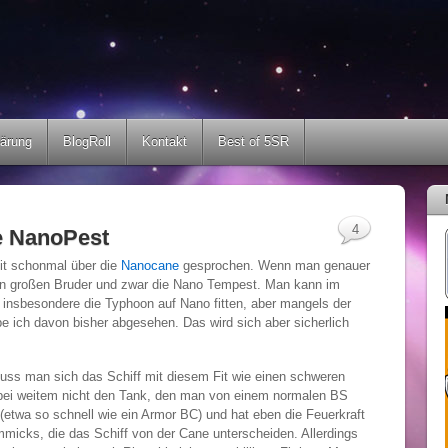
lärung
BlogRoll
Kontakt
Best of 5SR
4
e NanoPest
eit schonmal über die
Nanocane
gesprochen. Wenn man genauer
nen großen Bruder und zwar die Nano Tempest. Man kann im
insbesondere die Typhoon auf Nano fitten, aber mangels der
 ich davon bisher abgesehen. Das wird sich aber sicherlich
muss man sich das Schiff mit diesem Fit wie einen schweren
t bei weitem nicht den Tank, den man von einem normalen BS
l (etwa so schnell wie ein Armor BC) und hat eben die Feuerkraft
mmicks, die das Schiff von der Cane unterscheiden. Allerdings