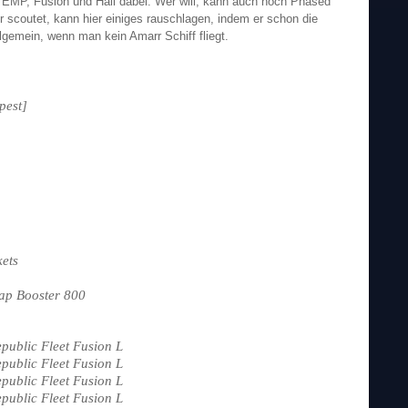
, EMP, Fusion und Hail dabei. Wer will, kann auch noch Phased
scoutet, kann hier einiges rauschlagen, indem er schon die
llgemein, wenn man kein Amarr Schiff fliegt.
pest]
ets
ap Booster 800
public Fleet Fusion L
public Fleet Fusion L
public Fleet Fusion L
public Fleet Fusion L