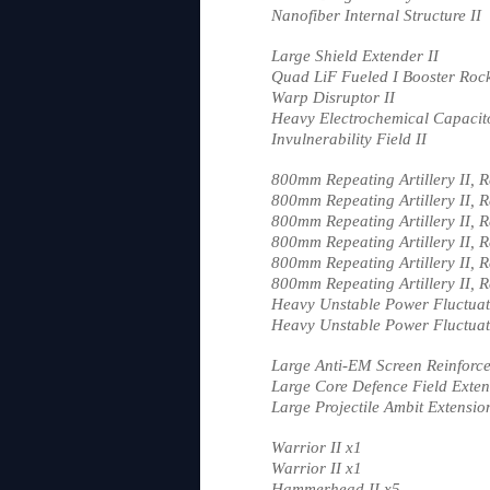
Nanofiber Internal Structure II
Large Shield Extender II
Quad LiF Fueled I Booster Rock
Warp Disruptor II
Heavy Electrochemical Capacito
Invulnerability Field II
800mm Repeating Artillery II, R
800mm Repeating Artillery II, R
800mm Repeating Artillery II, R
800mm Repeating Artillery II, R
800mm Repeating Artillery II, R
800mm Repeating Artillery II, R
Heavy Unstable Power Fluctuat
Heavy Unstable Power Fluctuat
Large Anti-EM Screen Reinforce
Large Core Defence Field Exten
Large Projectile Ambit Extensio
Warrior II x1
Warrior II x1
Hammerhead II x5