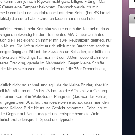
azu kommt ein je nach Rigwahl nicht ganz billiges Fitting. Man
,5 Canes eine Tempest bekommt. Dennoch werde ich mir,
ene Dummheit und Unerfahrenheit mit dem Schiff (bei BS bin ich
talität) die erste habe schrotten lassen, eine neue holen.
nächst einmal mehr Kampfausdauer durch die Tatsache, dass
 zwingend notwendig für den Betrieb des MWD, aber auch des
h die Pest eigentlich immer mit zwei Neutralizern gefitted, nur
n Neuts. Die liefern nicht nur deutlich mehr Durchsatz sondern
niger üppig ausfällt ist der Zuwachs an Schaden, der hält sich
in Grenzen. Allerdings hat man mit den 800ern wesentlich mehr
hteres Tracking, gerade im Nahbereich. Gegen kleine Schiffe
die Neuts verlassen, und natürlich auf die 75er Dronenbucht,
türlich nicht so schnell und agil wie der kleine Bruder, aber für
lfall kämpft man auf 15 bis 25 km, wo die ACs voll zur Geltung
auf einen Kampf in Web/Scram Range ein (das war der Fehler,
an gegen zwei BCs, läuft es idealerweise so ab, dass man den
hrend Kollege B die Neuts ins Gesicht bekommt. Dabei sollte
er Gegner auf Neuts reagiert und entsprechend die Ziele
ürlich Schadensprofil, Speed und typische