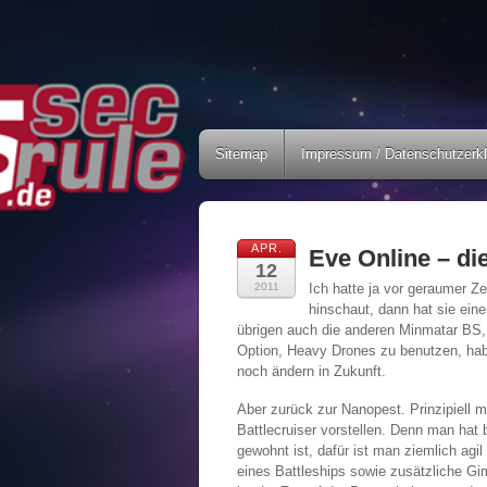
Sitemap
Impressum / Datenschutzerk
APR.
Eve Online – di
12
2011
Ich hatte ja vor geraumer Z
hinschaut, dann hat sie ei
übrigen auch die anderen Minmatar BS, 
Option, Heavy Drones zu benutzen, habe
noch ändern in Zukunft.
Aber zurück zur Nanopest. Prinzipiell 
Battlecruiser vorstellen. Denn man ha
gewohnt ist, dafür ist man ziemlich agi
eines Battleships sowie zusätzliche Gi