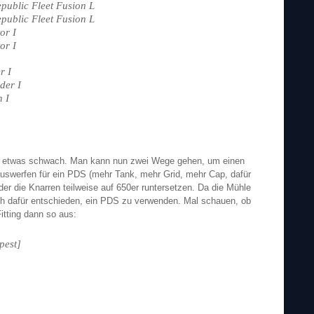
public Fleet Fusion L
public Fleet Fusion L
or I
or I
r I
der I
n I
tor etwas schwach. Man kann nun zwei Wege gehen, um einen
auswerfen für ein PDS (mehr Tank, mehr Grid, mehr Cap, dafür
er die Knarren teilweise auf 650er runtersetzen. Da die Mühle
ch dafür entschieden, ein PDS zu verwenden. Mal schauen, ob
itting dann so aus:
pest]