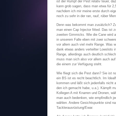
ist der Rumpf der Pest relativ teuer, d
kann grob sagen, dass man etwa für 2
nachdem ich mir meine erste durch eig
noch zu sehr in der ran, rauf, rüber Men
Denn was bekommt man zusätzlich? Zu
man einen Cap Injector fitted. Das ist
zweiten Gimmicks. Wie die Cane wird auc
in unserem Falle eben mit zwei schwere
vor allem auch viel mehr Range. Was we
dank etwas anders verteilter Lowslots 
Range, allerdings auch deutlich schlec
muss man sich also vor allem auch auf 
die einem zur Verfügung steht.
Wie fliegt sich die Pest dann? Sie ist na
ein BS ist es recht beachtlich. Im Idea
kommen und läßt sich jedenfalls nicht 
den ich gemacht habe, u.a.). Kämpft m
Kollegen A mit Knarren und Dronen, wä
man auch bedenken, wie empfindlich jed
wählen. Andere Gesichtspunkte sind nat
Tacklerausrüstung/Ewar.