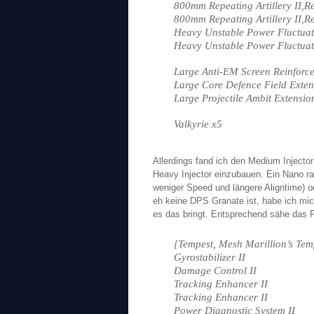
800mm Repeating Artillery II,Re
800mm Repeating Artillery II,Re
Heavy Unstable Power Fluctuat
Heavy Unstable Power Fluctuat
Large Anti-EM Screen Reinforce
Large Core Defence Field Exten
Large Projectile Ambit Extensio
Valkyrie x5
Allerdings fand ich den Medium Injec
Heavy Injector einzubauen. Ein Nano r
weniger Speed und längere Aligntime) od
eh keine DPS Granate ist, habe ich mi
es das bringt. Entsprechend sähe das F
[Tempest, Mesh Marillion’s Tem
Gyrostabilizer II
Damage Control II
Tracking Enhancer II
Tracking Enhancer II
Power Diagnostic System II