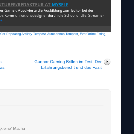
UTUBER/REDAKTEUR
AT
MYSELF
ger Gamer. Absolvierte die Ausbildung zum Editor bei der
. Kommunikationsdesigner durch die School of Life, Streamer
e+
0er Repeating Artillery Tempest
,
Autocannon Tempest
,
Eve Online Fitting
,
s
Gunnar Gaming Brillen im Test: Der
was
Erfahrungsbericht und das Fazit
 „kleine“ Macha