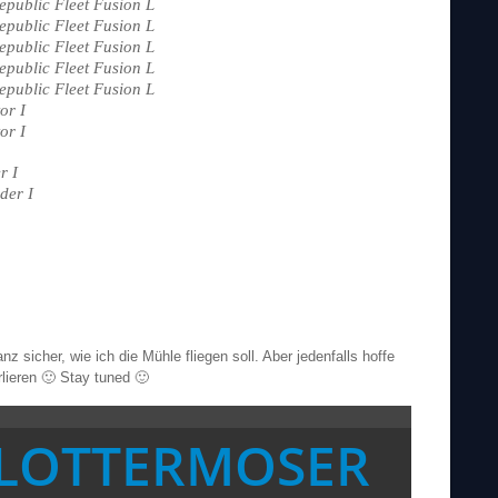
epublic Fleet Fusion L
epublic Fleet Fusion L
epublic Fleet Fusion L
epublic Fleet Fusion L
epublic Fleet Fusion L
or I
or I
r I
der I
nz sicher, wie ich die Mühle fliegen soll. Aber jedenfalls hoffe
rlieren 🙂 Stay tuned 🙂
LOTTERMOSER