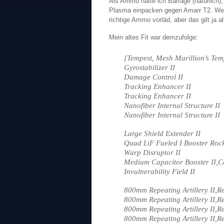
Als Ammo hatte ich Barrage (natürlich)
Plasma einpacken gegen Amarr T2. Wer 
richtige Ammo vorläd, aber das gilt ja a
Mein altes Fit war demzufolge:
[Tempest, Mesh Marillion’s Tem
Gyrostabilizer II
Damage Control II
Tracking Enhancer II
Tracking Enhancer II
Nanofiber Internal Structure II
Nanofiber Internal Structure II
Large Shield Extender II
Quad LiF Fueled I Booster Rock
Warp Disruptor II
Medium Capacitor Booster II,C
Invulnerability Field II
800mm Repeating Artillery II,Re
800mm Repeating Artillery II,Re
800mm Repeating Artillery II,Re
800mm Repeating Artillery II,Re