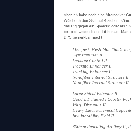
Aber ich habe noch eine Alternative: G
Würde ich den Skill auf 4 ziehen, käme 
das Rig gegen ein Speedrig oder ein S
beispielsweise dieses Fit heraus. Man i
DPS bemerkbar macht:
[Tempest, Mesh Marillion’s Tem
Gyrostabilizer II
Damage Control II
Tracking Enhancer II
Tracking Enhancer II
Nanofiber Internal Structure II
Nanofiber Internal Structure II
Large Shield Extender II
Quad LiF Fueled I Booster Rock
Warp Disruptor II
Heavy Electrochemical Capacito
Invulnerability Field II
800mm Repeating Artillery II, R