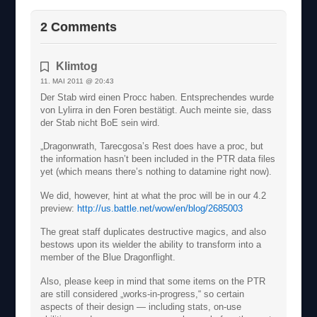
2 Comments
Klimtog
11. MAI 2011 @ 20:43
Der Stab wird einen Procc haben. Entsprechendes wurde
von Lylirra in den Foren bestätigt. Auch meinte sie, dass
der Stab nicht BoE sein wird.
„Dragonwrath, Tarecgosa’s Rest does have a proc, but
the information hasn’t been included in the PTR data files
yet (which means there’s nothing to datamine right now).
We did, however, hint at what the proc will be in our 4.2
preview:
http://us.battle.net/wow/en/blog/2685003
The great staff duplicates destructive magics, and also
bestows upon its wielder the ability to transform into a
member of the Blue Dragonflight.
Also, please keep in mind that some items on the PTR
are still considered „works-in-progress,“ so certain
aspects of their design — including stats, on-use