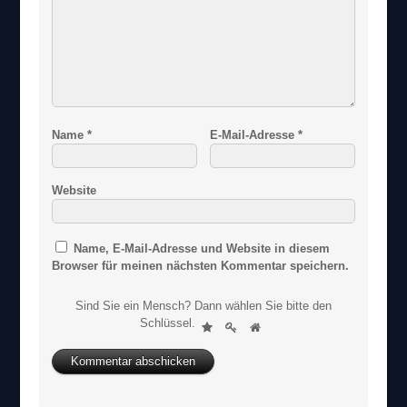
Name
*
E-Mail-Adresse
*
Website
Name, E-Mail-Adresse und Website in diesem
Browser für meinen nächsten Kommentar speichern.
Sind Sie ein Mensch? Dann wählen Sie bitte
den
S
Schlüssel
.
1
2
3
i
n
d
S