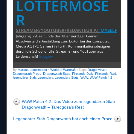
LOTTERMOSE
R
STREAMER/YOUTUBER/REDAKTEUR
AT
MYSELF
Jahrgang '79, seit Ende der '80er nerdiger Gamer.
Absolvierte die Ausbildung zum Editor bei der Computec
Media AG (PC Games) in Fürth. Kommunikationsdesigner
durch die School of Life, Streamer und YouTuber aus
Leidenschaft!
Google+
By
Marcus Lottermoser
•
World of Warcraft
• Tags:
Dragonwrath
,
Dragonwrath Procc
,
Dragonwrath Stats
,
Firelands Daily
,
Firelands Raid
,
legendärer Stab
,
Legendary
,
Legendary Stats
,
WoW
,
WoW Patch 4.2
WoW Patch 4.2: Das Video zum legendären Stab
Dragonwrath – Tarecgosa’s Rest
Legendärer Stab Dragonwrath hat doch einen Procc