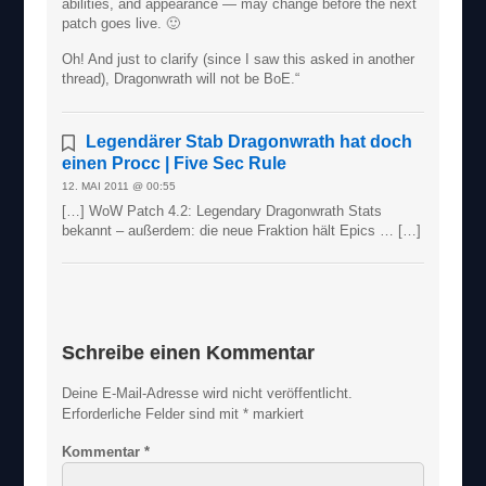
abilities, and appearance — may change before the next
patch goes live. 🙂
Oh! And just to clarify (since I saw this asked in another
thread), Dragonwrath will not be BoE.“
Legendärer Stab Dragonwrath hat doch
einen Procc | Five Sec Rule
12. MAI 2011 @ 00:55
[…] WoW Patch 4.2: Legendary Dragonwrath Stats
bekannt – außerdem: die neue Fraktion hält Epics … […]
Schreibe einen Kommentar
Deine E-Mail-Adresse wird nicht veröffentlicht.
Erforderliche Felder sind mit
*
markiert
Kommentar
*