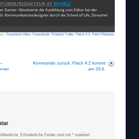
UTUBER/REDAKTEUR
AT
MYSELF
ger Gamer. Absolvierte die Ausbildung zum Editor bei der
. Kommunikationsdesigner durch die School of Life, Streamer
e+
ags:
Feuerland Video
,
Feuerlande
,
Fireland Trailer
,
Patch 4.2
,
Patch Release
,
 –
Kommando zurück, Patch 4.2 kommt
erver
am 29.6.
tar
ffentlicht.
Erforderliche Felder sind mit
*
markiert