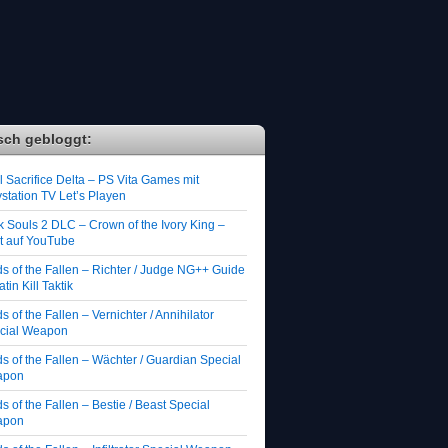
sch gebloggt:
 Sacrifice Delta – PS Vita Games mit
station TV Let’s Playen
k Souls 2 DLC – Crown of the Ivory King –
zt auf YouTube
ds of the Fallen – Richter / Judge NG++ Guide
atin Kill Taktik
s of the Fallen – Vernichter / Annihilator
cial Weapon
s of the Fallen – Wächter / Guardian Special
apon
s of the Fallen – Bestie / Beast Special
apon