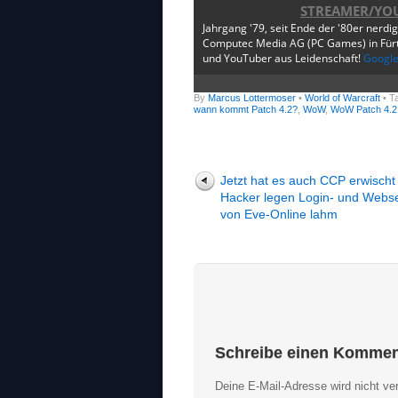
STREAMER/YO
Jahrgang '79, seit Ende der '80er nerdi
Computec Media AG (PC Games) in Fürth
und YouTuber aus Leidenschaft!
Googl
By
Marcus Lottermoser
•
World of Warcraft
• T
wann kommt Patch 4.2?
,
WoW
,
WoW Patch 4.2
Jetzt hat es auch CCP erwischt
Hacker legen Login- und Webs
von Eve-Online lahm
Schreibe einen Kommen
Deine E-Mail-Adresse wird nicht verö