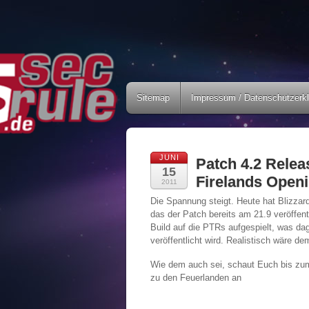
Sitemap
Impressum / Datenschutzerk
JUNI
Patch 4.2 Relea
15
Firelands Openi
2011
Die Spannung steigt. Heute hat Blizzard
das der Patch bereits am 21.9 veröffen
Build auf die PTRs aufgespielt, was da
veröffentlicht wird. Realistisch wäre d
Wie dem auch sei, schaut Euch bis zum
zu den Feuerlanden an