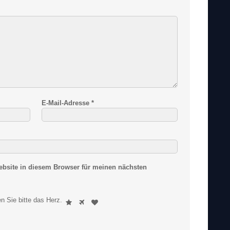
E-Mail-Adresse
*
bsite in diesem Browser für meinen nächsten
S
n Sie bitte
das Herz
.
1
2
3
i
n
d