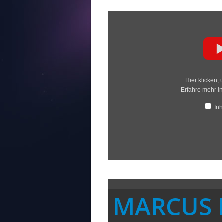
Inhalt
von
YouTube
anzeigen
Hier klicken,
Erfahre mehr i
In
MARCUS 