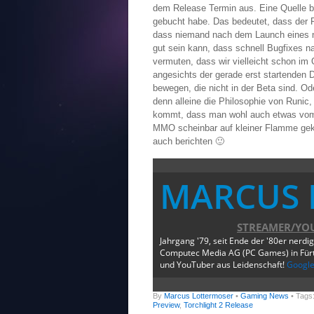
dem Release Termin aus. Eine Quelle be
gebucht habe. Das bedeutet, dass der R
dass niemand nach dem Launch eines neu
gut sein kann, dass schnell Bugfixes 
vermuten, dass wir vielleicht schon i
angesichts der gerade erst startenden D
bewegen, die nicht in der Beta sind. Od
denn alleine die Philosophie von Runic,
kommt, dass man wohl auch etwas vo
MMO scheinbar auf kleiner Flamme gekoc
auch berichten 🙂
MARCUS 
STREAMER/YO
Jahrgang '79, seit Ende der '80er nerdi
Computec Media AG (PC Games) in Fürth
und YouTuber aus Leidenschaft!
Googl
By
Marcus Lottermoser
•
Gaming News
• Tags
Preview
,
Torchlight 2 Release