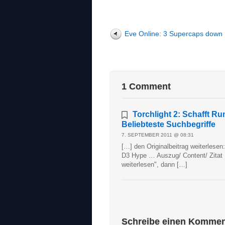
Eve Online: 3 Supercaps down
1 Comment
Torchlight 2: Schafft R
Beliebteste Suchbegriffe
7. SEPTEMBER 2011 @ 08:31
[…] den Originalbeitrag weiterlesen
D3 Hype … Auszug/ Content/ Zitat E
weiterlesen", dann […]
Schreibe einen Kommen