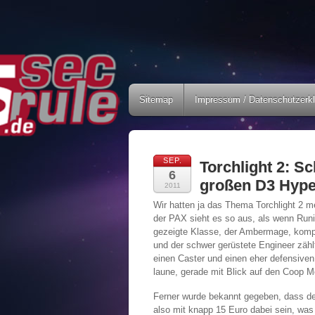
Sitemap
Impressum / Datenschutzerk
SEP.
Torchlight 2: S
6
großen D3 Hyp
2011
Wir hatten ja das Thema Torchlight 2 
der PAX sieht es so aus, als wenn Runic
gezeigte Klasse, der Ambermage, komple
und der schwer gerüstete Engineer zäh
einen Caster und einen eher defensiven
laune, gerade mit Blick auf den Coop M
Ferner wurde bekannt gegeben, dass der 
also mit knapp 15 Euro dabei sein, was e