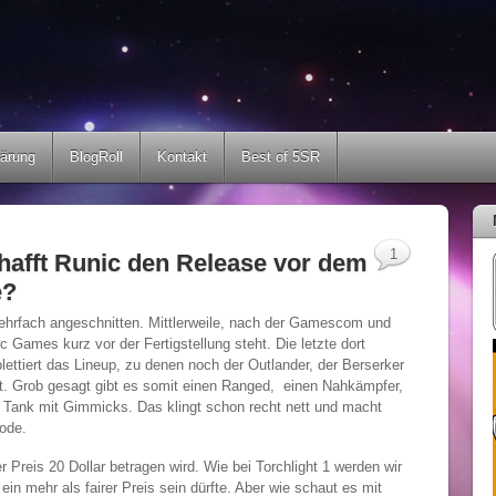
lärung
BlogRoll
Kontakt
Best of 5SR
1
chafft Runic den Release vor dem
e?
mehrfach angeschnitten. Mittlerweile, nach der Gamescom und
 Games kurz vor der Fertigstellung steht. Die letzte dort
ttiert das Lineup, zu denen noch der Outlander, der Berserker
lt. Grob gesagt gibt es somit einen Ranged, einen Nahkämpfer,
 Tank mit Gimmicks. Das klingt schon recht nett und macht
ode.
Preis 20 Dollar betragen wird. Wie bei Torchlight 1 werden wir
in mehr als fairer Preis sein dürfte. Aber wie schaut es mit