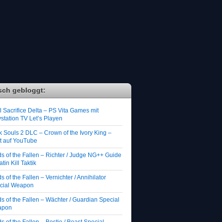
sch gebloggt:
 Sacrifice Delta – PS Vita Games mit
station TV Let’s Playen
k Souls 2 DLC – Crown of the Ivory King –
zt auf YouTube
ds of the Fallen – Richter / Judge NG++ Guide
atin Kill Taktik
s of the Fallen – Vernichter / Annihilator
cial Weapon
s of the Fallen – Wächter / Guardian Special
apon
s of the Fallen – Bestie / Beast Special