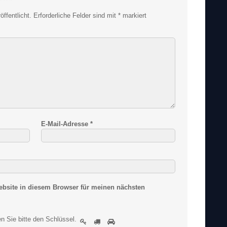
ffentlicht.
Erforderliche Felder sind mit
*
markiert
E-Mail-Adresse
*
bsite in diesem Browser für meinen nächsten
S
n Sie bitte
den Schlüssel
.
1
2
3