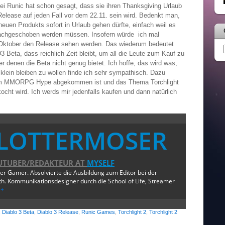
i Runic hat schon gesagt, dass sie ihren Thanksgiving Urlaub
elease auf jeden Fall vor dem 22.11. sein wird. Bedenkt man,
en Produkts sofort in Urlaub gehen dürfte, einfach weil es
nachgeschoben werden müssen. Insofern würde ich mal
m Oktober den Release sehen werden. Das wiederum bedeutet
3 Beta, dass reichlich Zeit bleibt, um all die Leute zum Kauf zu
er denen die Beta nicht genug bietet. Ich hoffe, das wird was,
 klein bleiben zu wollen finde ich sehr sympathisch. Dazu
m MMORPG Hype abgekommen ist und das Thema Torchlight
ht wird. Ich werds mir jedenfalls kaufen und dann natürlich
LOTTERMOSER
UTUBER/REDAKTEUR
AT
MYSELF
ger Gamer. Absolvierte die Ausbildung zum Editor bei der
. Kommunikationsdesigner durch die School of Life, Streamer
e+
:
Diablo 3 Beta
,
Diablo 3 Release
,
Runic Games
,
Torchlight 2
,
Torchlight 2