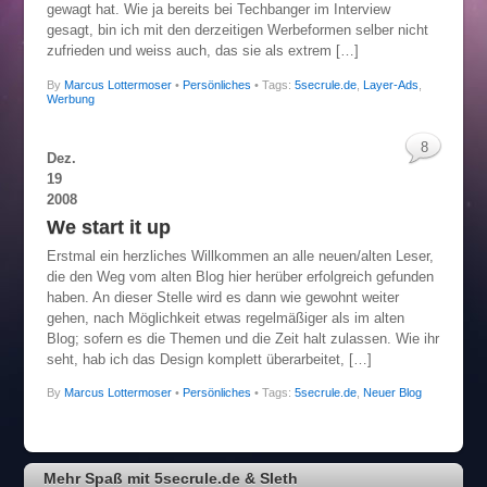
gewagt hat. Wie ja bereits bei Techbanger im Interview
gesagt, bin ich mit den derzeitigen Werbeformen selber nicht
zufrieden und weiss auch, das sie als extrem […]
By
Marcus Lottermoser
•
Persönliches
• Tags:
5secrule.de
,
Layer-Ads
,
Werbung
8
Dez.
19
2008
We start it up
Erstmal ein herzliches Willkommen an alle neuen/alten Leser,
die den Weg vom alten Blog hier herüber erfolgreich gefunden
haben. An dieser Stelle wird es dann wie gewohnt weiter
gehen, nach Möglichkeit etwas regelmäßiger als im alten
Blog; sofern es die Themen und die Zeit halt zulassen. Wie ihr
seht, hab ich das Design komplett überarbeitet, […]
By
Marcus Lottermoser
•
Persönliches
• Tags:
5secrule.de
,
Neuer Blog
Mehr Spaß mit 5secrule.de & Sleth