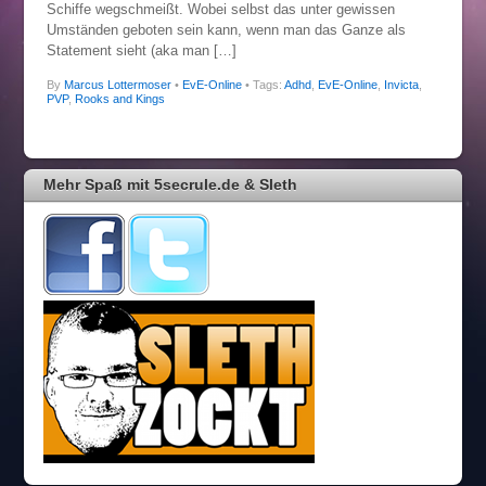
Schiffe wegschmeißt. Wobei selbst das unter gewissen
Umständen geboten sein kann, wenn man das Ganze als
Statement sieht (aka man […]
By
Marcus Lottermoser
•
EvE-Online
• Tags:
Adhd
,
EvE-Online
,
Invicta
,
PVP
,
Rooks and Kings
Mehr Spaß mit 5secrule.de & Sleth