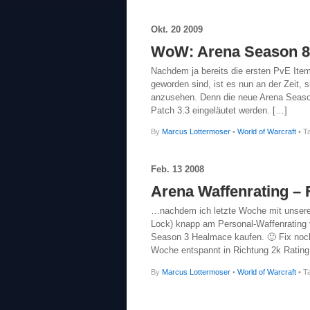
Okt.
20
2009
WoW: Arena Season 8 
Nachdem ja bereits die ersten PvE Item
geworden sind, ist es nun an der Zeit
anzusehen. Denn die neue Arena Season
Patch 3.3 eingeläutet werden. […]
By
Marcus Lottermoser
•
World of Warcraft
• T
Feb.
13
2008
Arena Waffenrating – F
…nachdem ich letzte Woche mit unser
Lock) knapp am Personal-Waffenrating v
Season 3 Healmace kaufen. 🙂 Fix noc
Woche entspannt in Richtung 2k Rating
By
Marcus Lottermoser
•
World of Warcraft
• T