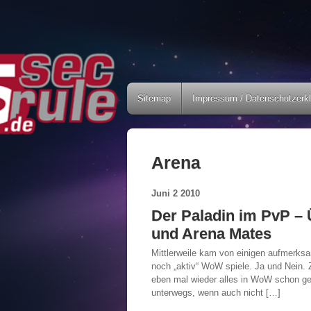
Sitemap
Impressum / Datenschutzerk
Arena
Juni
2
2010
Der Paladin im PvP –
und Arena Mates
Mittlerweile kam von einigen aufmerksa
noch „aktiv“ WoW spiele. Ja und Nein. Zw
eben mal wieder alles in WoW schon ges
unterwegs, wenn auch nicht […]