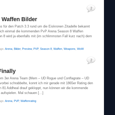
2
Waffen Bilder
s für den Patch 3.3 rund um die Eiskronen Zitadelle bekannt
, sich einmal die kommenden PvP Arena Season 8 Waffen
 8 wird ja ebenfalls mit (im schlimmsten Fall kurz nach) dem
ags:
Arena
,
Bilder
,
Preview
,
PVP
,
Season 8
,
Waffen
,
Weapons
,
WoW
2
inally
em 3er Arena Team (Mem – UD Rogue und Conflagrate – UD
orbei schrabbelte, konnt ich mir gerade mit 1865er Rating den
h 81 Addheal drauf gekloppt, nun können wir die kommende
 aufspielen. Mal schauen […]
ags:
Arena
,
PVP
,
Waffenrating