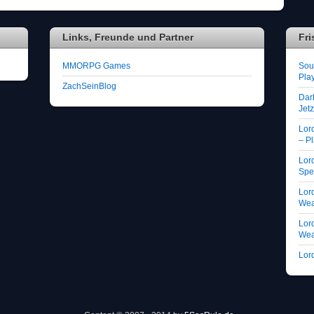
Links, Freunde und Partner
Fri
MMORPG Games
Soul
Play
ZachSeinBlog
Dar
Jet
Lor
– Pl
Lord
Spe
Lord
We
Lord
We
Lord