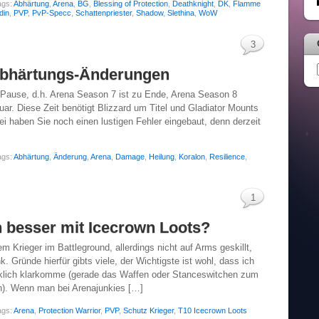
ags:
Abhärtung
,
Arena
,
BG
,
Blessing of Protection
,
Deathknight
,
DK
,
Flamme
din
,
PVP
,
PvP-Specc
,
Schattenpriester
,
Shadow
,
Slethina
,
WoW
3
Abhärtungs-Änderungen
na Pause, d.h. Arena Season 7 ist zu Ende, Arena Season 8
ar. Diese Zeit benötigt Blizzard um Titel und Gladiator Mounts
i haben Sie noch einen lustigen Fehler eingebaut, denn derzeit
ags:
Abhärtung
,
Änderung
,
Arena
,
Damage
,
Heilung
,
Koralon
,
Resilience
,
1
 besser mit Icecrown Loots?
m Krieger im Battleground, allerdings nicht auf Arms geskillt,
. Gründe hierfür gibts viele, der Wichtigste ist wohl, dass ich
rklich klarkomme (gerade das Waffen oder Stanceswitchen zum
en). Wenn man bei Arenajunkies […]
ags:
Arena
,
Protection Warrior
,
PVP
,
Schutz Krieger
,
T10 Icecrown Loots