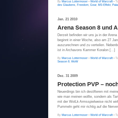
By
Marcus Lottermoser
•
World of Warcraft
• T
des Glaubens
,
Freedom
,
Gear
,
MS-Effekt
,
Pala
Jan.
21
2010
Arena Season 8 und 
Derzeit befinden wir uns ja in der Are
beginnt in einer Woche, also am 27 Janu
auszurechnen und zu verteilen. Nebenbe
ist in Archavons Kammer Koralon […]
By
Marcus Lottermoser
•
World of Warcraft
• T
Season 8
,
WoW
Dez.
31
2009
Protection PVP – noch
Neuerdings bin ich desöfteren mit meine
wie man meinen wollte, sondern als Tank
mit der WotLk Armsspielweise nicht wi
Pummeln geht mir richtig auf die Nerv
By
Marcus Lottermoser
•
World of Warcraft
• T