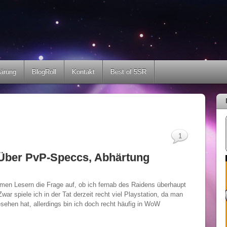
lärung
BlogRoll
Kontakt
Best of 5SR
1
 Über PvP-Speccs, Abhärtung
men Lesern die Frage auf, ob ich fernab des Raidens überhaupt
ar spiele ich in der Tat derzeit recht viel Playstation, da man
ehen hat, allerdings bin ich doch recht häufig in WoW