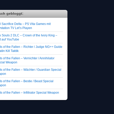
sch gebloggt:
 Sacrifice Delta – PS Vita Games mit
station TV Let’s Playen
k Souls 2 DLC – Crown of the Ivory King –
zt auf YouTube
ds of the Fallen – Richter / Judge NG++ Guide
atin Kill Taktik
s of the Fallen – Vernichter / Annihilator
cial Weapon
s of the Fallen – Wächter / Guardian Special
apon
s of the Fallen – Bestie / Beast Special
apon
s of the Fallen – Infiltrator Special Weapon