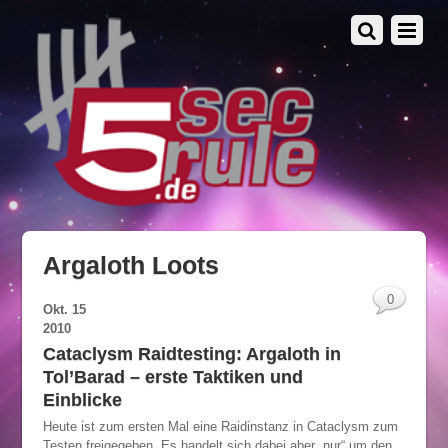
Argaloth Loots
0
Okt.
15
2010
Cataclysm Raidtesting: Argaloth in
Tol’Barad – erste Taktiken und
Einblicke
Heute ist zum ersten Mal eine Raidinstanz in Cataclysm zum
Testen freigegeben. Es handelt sich dabei aber „nur“ um den