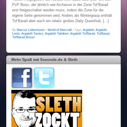
PvP Boss, der ähnlich wie Archavon in der Zone Tol’Barad
erst freigeschaltet werden muss, indem die Zone für die
eigene Seite genommen wird. Anders als Wintergrasp enthält
Tol’Barad aber auch ein relativ großes Daily Questhub, […]
By
Marcus Lottermoser
•
World of Warcraft
• Tags:
Argaloth
,
Argaloth
Loots
,
Argaloth Tactics
,
Argaloth Taktiken
,
Argaloth Tol'Barad
,
Tol'Barad
,
Tol'Barad Bosse
Mehr Spaß mit 5secrule.de & Sleth