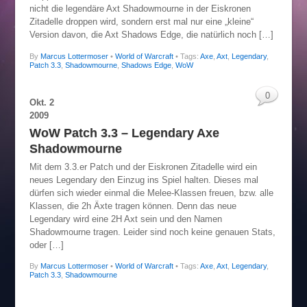
nicht die legendäre Axt Shadowmourne in der Eiskronen
Zitadelle droppen wird, sondern erst mal nur eine „kleine“
Version davon, die Axt Shadows Edge, die natürlich noch […]
By
Marcus Lottermoser
•
World of Warcraft
• Tags:
Axe
,
Axt
,
Legendary
,
Patch 3.3
,
Shadowmourne
,
Shadows Edge
,
WoW
0
Okt.
2
2009
WoW Patch 3.3 – Legendary Axe
Shadowmourne
Mit dem 3.3.er Patch und der Eiskronen Zitadelle wird ein
neues Legendary den Einzug ins Spiel halten. Dieses mal
dürfen sich wieder einmal die Melee-Klassen freuen, bzw. alle
Klassen, die 2h Äxte tragen können. Denn das neue
Legendary wird eine 2H Axt sein und den Namen
Shadowmourne tragen. Leider sind noch keine genauen Stats,
oder […]
By
Marcus Lottermoser
•
World of Warcraft
• Tags:
Axe
,
Axt
,
Legendary
,
Patch 3.3
,
Shadowmourne