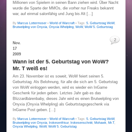
Millionen von Spielern in seinen Bann ziehen wird. Über Nacht
wurde die Sparte der MMOs, die vorher nur Freaks bekannt
war, auf einmal salonfähig und Jung bis Alt […]
By
Marcus Lottermoser
•
World of Warcraft
• Tags:
5. Geburtstag WoW
,
Brutwelpling von Onyxia
,
Onyxia Whelpling
,
WoW
,
WoW 5. Geburtstag
2
Nov.
17
2009
Wann ist der 5. Geburtstag von WoW?
Mr. T weiß es!
Am 23. November ist es soweit, WoW feiert seinen 5.
Geburtstag. Als Belohnung, für alle die sich am 5. Geburtstag
von WoW einloggen werden, wird es wieder ein InGame
Geschenk für jeden geben. Letztes Jahr gab es das
Blizzardbärenbaby, dieses Jahr wird es einen Brutwelpling von
Onyxia (Onyxia Whelpling) als Geburtstagsgeschenk via
InGame Post geben. […]
By
Marcus Lottermoser
•
World of Warcraft
• Tags:
5. Geburtstag WoW
,
Brutwelpling von Onyxia
,
Irokesenfrisur
,
Irokesenschnitt
,
Mohawk
,
Mr.T
,
Onyxia Whelpling
,
WoW
,
WoW 5. Geburtstag