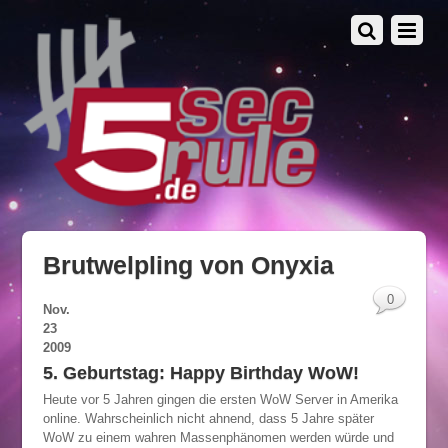
Brutwelpling von Onyxia
0
Nov.
23
2009
5. Geburtstag: Happy Birthday WoW!
Heute vor 5 Jahren gingen die ersten WoW Server in Amerika
online. Wahrscheinlich nicht ahnend, dass 5 Jahre später
WoW zu einem wahren Massenphänomen werden würde und