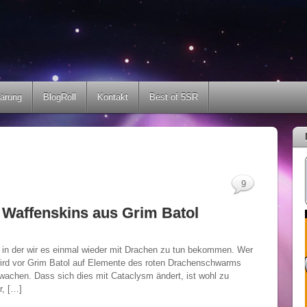
lärung
BlogRoll
Kontakt
Best of 5SR
9
 Waffenskins aus Grim Batol
e, in der wir es einmal wieder mit Drachen zu tun bekommen. Wer
wird vor Grim Batol auf Elemente des roten Drachenschwarms
ewachen. Dass sich dies mit Cataclysm ändert, ist wohl zu
r, […]