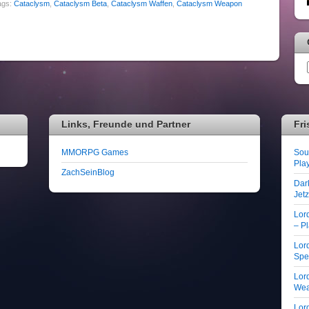
ags:
Cataclysm
,
Cataclysm Beta
,
Cataclysm Waffen
,
Cataclysm Weapon
Links, Freunde und Partner
Fri
MMORPG Games
Soul
Play
ZachSeinBlog
Dar
Jet
Lor
– Pl
Lord
Spe
Lord
We
Lord