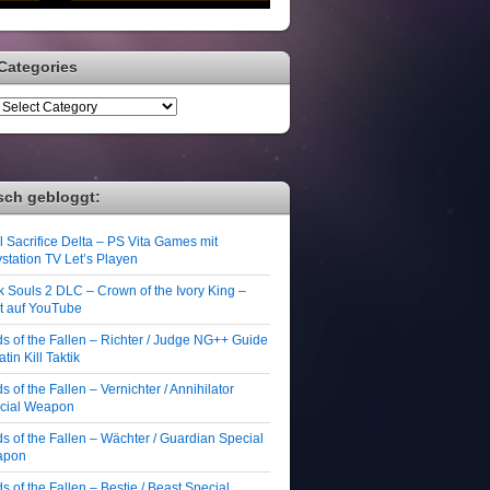
Categories
sch gebloggt:
 Sacrifice Delta – PS Vita Games mit
station TV Let’s Playen
k Souls 2 DLC – Crown of the Ivory King –
zt auf YouTube
ds of the Fallen – Richter / Judge NG++ Guide
atin Kill Taktik
s of the Fallen – Vernichter / Annihilator
cial Weapon
s of the Fallen – Wächter / Guardian Special
apon
s of the Fallen – Bestie / Beast Special