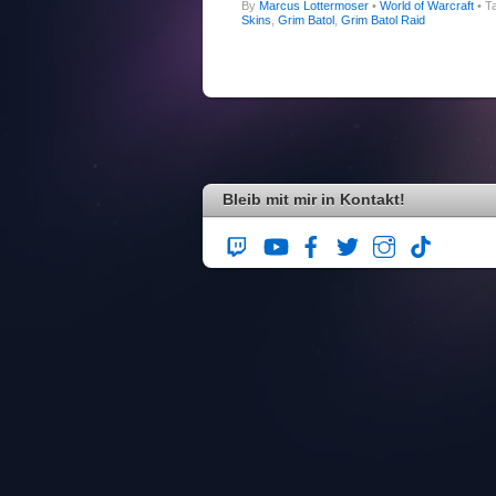
By
Marcus Lottermoser
•
World of Warcraft
• T
Skins
,
Grim Batol
,
Grim Batol Raid
Bleib mit mir in Kontakt!