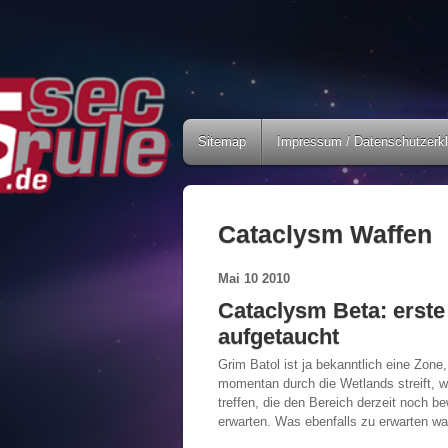
Sitemap
Impressum / Datenschutzerk
Cataclysm Waffen
Mai
10
2010
Cataclysm Beta: erste
aufgetaucht
Grim Batol ist ja bekanntlich eine Zon
momentan durch die Wetlands streift, 
treffen, die den Bereich derzeit noch b
erwarten. Was ebenfalls zu erwarten wa