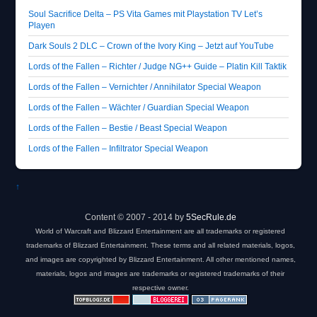
Soul Sacrifice Delta – PS Vita Games mit Playstation TV Let’s
Playen
Dark Souls 2 DLC – Crown of the Ivory King – Jetzt auf YouTube
Lords of the Fallen – Richter / Judge NG++ Guide – Platin Kill Taktik
Lords of the Fallen – Vernichter / Annihilator Special Weapon
Lords of the Fallen – Wächter / Guardian Special Weapon
Lords of the Fallen – Bestie / Beast Special Weapon
Lords of the Fallen – Infiltrator Special Weapon
↑
Content © 2007 - 2014 by
5SecRule.de
World of Warcraft and Blizzard Entertainment are all trademarks or registered
trademarks of Blizzard Entertainment. These terms and all related materials, logos,
and images are copyrighted by Blizzard Entertainment. All other mentioned names,
materials, logos and images are trademarks or registered trademarks of their
respective owner.