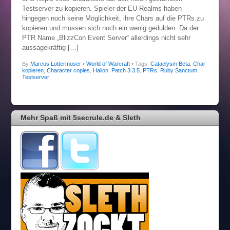
Testserver zu kopieren. Spieler der EU Realms haben
hingegen noch keine Möglichkeit, ihre Chars auf die PTRs zu
kopieren und müssen sich noch ein wenig gedulden. Da der
PTR Name „BlizzCon Event Server“ allerdings nicht sehr
aussagekräftig […]
By
Marcus Lottermoser
•
World of Warcraft
• Tags:
Cataclysm Beta
,
Char
kopieren
,
Character copies
,
Halion
,
Patch 3.3.5
,
PTRs
,
Ruby Sanctum
,
Testserver
Mehr Spaß mit 5secrule.de & Sleth