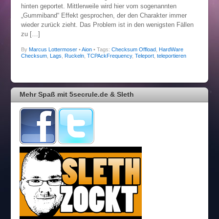
hinten geportet. Mittlerweile wird hier vom sogenannten
„Gummiband“ Effekt gesprochen, der den Charakter immer
wieder zurück zieht. Das Problem ist in den wenigsten Fällen
zu […]
By
Marcus Lottermoser
•
Aion
• Tags:
Checksum Offload
,
HardWare
Checksum
,
Lags
,
Ruckeln
,
TCPAckFrequency
,
Teleport
,
teleportieren
Mehr Spaß mit 5secrule.de & Sleth