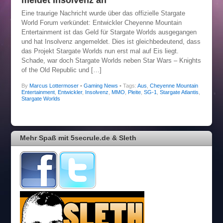
meldet Insolvenz an
Eine traurige Nachricht wurde über das offizielle Stargate
World Forum verkündet: Entwickler Cheyenne Mountain
Entertainment ist das Geld für Stargate Worlds ausgegangen
und hat Insolvenz angemeldet. Dies ist gleichbedeutend, dass
das Projekt Stargate Worlds nun erst mal auf Eis liegt.
Schade, war doch Stargate Worlds neben Star Wars – Knights
of the Old Republic und […]
By
Marcus Lottermoser
•
Gaming News
• Tags:
Aus
,
Cheyenne Mountain
Entertainment
,
Entwickler
,
Insolvenz
,
MMO
,
Pleite
,
SG-1
,
Stargate Atlantis
,
Stargate Worlds
Mehr Spaß mit 5secrule.de & Sleth