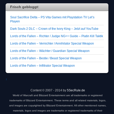
Frisch gebloggt:
Soul Sacrifice Delta – PS Vita Games mit Playstation TV Let’s
Playen
Dark Souls 2 DLC – Crown of the Ivory King – Jetzt auf YouTube
Lords of the Fallen – Richter / Judge NG++ Guide – Platin Kill Taktik
Lords of the Fallen – Vernichter / Annihilator Special Weapon
Lords of the Fallen – Wächter / Guardian Special Weapon
Lords of the Fallen – Bestie / Beast Special Weapon
Lords of the Fallen – Infiltrator Special Weapon
↑
Content © 2007 - 2014 by
5SecRule.de
World of Warcraft and Blizzard Entertainment are all trademarks or registered
trademarks of Blizzard Entertainment. These terms and all related materials, logos,
and images are copyrighted by Blizzard Entertainment. All other mentioned names,
materials, logos and images are trademarks or registered trademarks of their