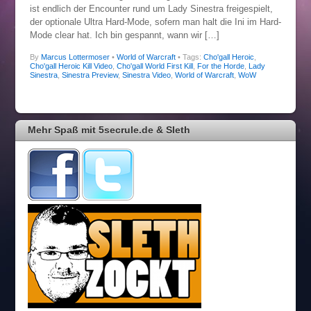
ist endlich der Encounter rund um Lady Sinestra freigespielt,
der optionale Ultra Hard-Mode, sofern man halt die Ini im Hard-
Mode clear hat. Ich bin gespannt, wann wir […]
By
Marcus Lottermoser
•
World of Warcraft
• Tags:
Cho'gall Heroic
,
Cho'gall Heroic Kill Video
,
Cho'gall World First Kill
,
For the Horde
,
Lady
Sinestra
,
Sinestra Preview
,
Sinestra Video
,
World of Warcraft
,
WoW
Mehr Spaß mit 5secrule.de & Sleth