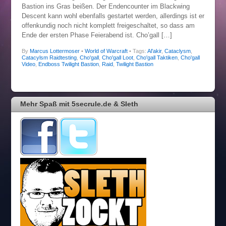
Bastion ins Gras beißen. Der Endencounter im Blackwing
Descent kann wohl ebenfalls gestartet werden, allerdings ist er
offenkundig noch nicht komplett freigeschaltet, so dass am
Ende der ersten Phase Feierabend ist. Cho’gall […]
By
Marcus Lottermoser
•
World of Warcraft
• Tags:
Al'akir
,
Cataclysm
,
Catacylsm Raidtesting
,
Cho'gall
,
Cho'gall Loot
,
Cho'gall Taktiken
,
Cho'gall
Video
,
Endboss Twilight Bastion
,
Raid
,
Twilight Bastion
Mehr Spaß mit 5secrule.de & Sleth