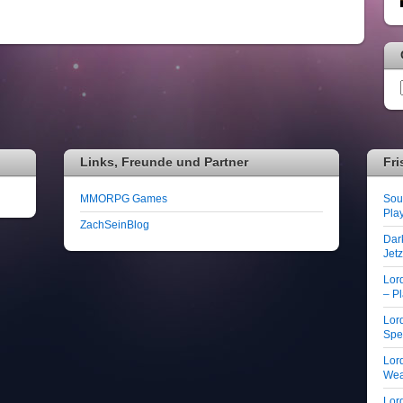
Links, Freunde und Partner
Fri
MMORPG Games
Soul
Play
ZachSeinBlog
Dar
Jet
Lor
– Pl
Lord
Spe
Lord
We
Lord