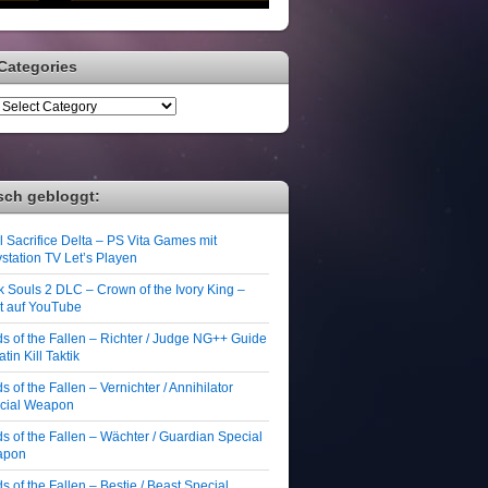
Categories
sch gebloggt:
 Sacrifice Delta – PS Vita Games mit
station TV Let’s Playen
k Souls 2 DLC – Crown of the Ivory King –
zt auf YouTube
ds of the Fallen – Richter / Judge NG++ Guide
atin Kill Taktik
s of the Fallen – Vernichter / Annihilator
cial Weapon
s of the Fallen – Wächter / Guardian Special
apon
s of the Fallen – Bestie / Beast Special