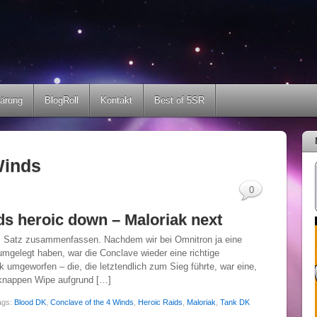
lärung
BlogRoll
Kontakt
Best of 5SR
Winds
0
ds heroic down – Maloriak next
em Satz zusammenfassen. Nachdem wir bei Omnitron ja eine
gelegt haben, war die Conclave wieder eine richtige
 umgeworfen – die, die letztendlich zum Sieg führte, war eine,
 knappen Wipe aufgrund […]
ags:
Blood DK
,
Conclave of the 4 Winds
,
Heroic Raids
,
Maloriak
,
Tank DK