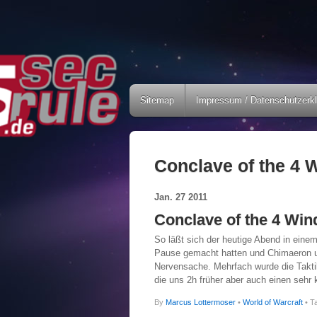
Sitemap
Impressum / Datenschutzerk
Conclave of the 4 
Jan.
27
2011
Conclave of the 4 Win
So läßt sich der heutige Abend in ein
Pause gemacht hatten und Chimaeron um
Nervensache. Mehrfach wurde die Taktik
die uns 2h früher aber auch einen sehr
By
Marcus Lottermoser
•
World of Warcraft
• T