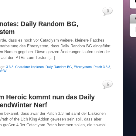
0
hnotes: Daily Random BG,
ystem
rde, dass es noch vor Cataclysm weitere, kleinere Patches
berarbeitung des Ehresystem, dass Daily Random BG eingeführt
nen Namen gegeben. Diese ganzen Änderungen laufen unter der
rt auf den PTRs zum Testen […]
ags:
3.3.3
,
Charakter kopieren
,
Daily Random BG
,
Ehresystem
,
Patch 3.3.3
,
WoW
6
m Heroic kommt nun das Daily
endWinter Nerf
agen bekannt, dass zwar der Patch 3.3 mit samt der Eiskronen
 Wrath of the Lich King Addon gewesen sein soll, dass aber
m großen 4.0er Cataclysm Patch kommen sollen, die sowohl