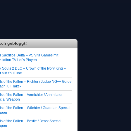
sch gebloggt:
 Sacrifice Delta – PS Vita Games mit
station TV Let’s Playen
k Souls 2 DLC – Crown of the Ivory King –
zt auf YouTube
ds of the Fallen – Richter / Judge NG++ Guide
atin Kill Taktik
s of the Fallen – Vernichter / Annihilator
cial Weapon
s of the Fallen – Wächter / Guardian Special
apon
s of the Fallen – Bestie / Beast Special
apon