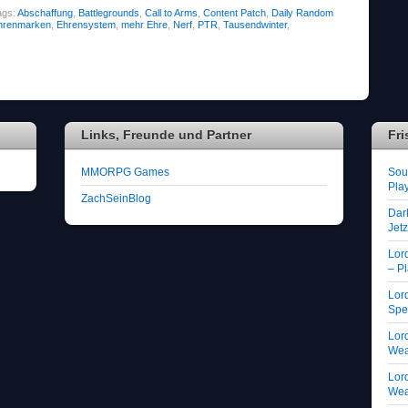
ags:
Abschaffung
,
Battlegrounds
,
Call to Arms
,
Content Patch
,
Daily Random
hrenmarken
,
Ehrensystem
,
mehr Ehre
,
Nerf
,
PTR
,
Tausendwinter
,
Links, Freunde und Partner
Fri
MMORPG Games
Soul
Play
ZachSeinBlog
Dar
Jet
Lor
– Pl
Lord
Spe
Lord
We
Lord
We