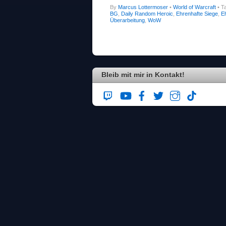
By
Marcus Lottermoser
•
World of Warcraft
• T
BG
,
Daily Random Heroic
,
Ehrenhafte Siege
,
E
Überarbeitung
,
WoW
Bleib mit mir in Kontakt!