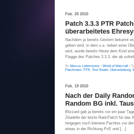
Feb.
20
2010
Patch 3.3.3 PTR Patc
überarbeitetes Ehres
Nachdem ja bereits Gestern bekannt wu
geben wird, in dem u.a. neben einer Ü
wird, wurde bereits Heute dem Kind ei
Flagge des Patches 3.3.3, der ab sofo
By
Marcus Lottermoser
•
World of Warcraft
• T
Patchnotes
,
PTR
,
Test Realm
,
Überarbeitung
,
Feb.
19
2010
Nach der Daily Rando
Random BG inkl. Taus
Blizzard gab ja bereits vor ein paar T
Zitadelle der letzte Raid-Patch für das
hingegen noch kleinere Pachtes vor de
etwas in der Richtung PvE und […]