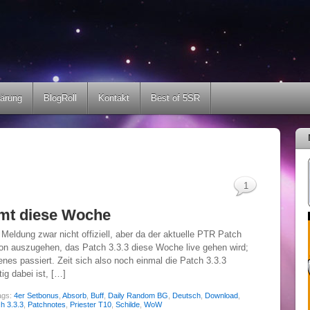
lärung
BlogRoll
Kontakt
Best of 5SR
1
mt diese Woche
eldung zwar nicht offiziell, aber da der aktuelle PTR Patch
avon auszugehen, das Patch 3.3.3 diese Woche live gehen wird;
nes passiert. Zeit sich also noch einmal die Patch 3.3.3
g dabei ist, […]
ags:
4er Setbonus
,
Absorb
,
Buff
,
Daily Random BG
,
Deutsch
,
Download
,
h 3.3.3
,
Patchnotes
,
Priester T10
,
Schilde
,
WoW