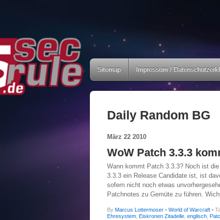
Sitemap
Impressum / Datenschutzerk
Daily Random BG
März
22
2010
WoW Patch 3.3.3 kom
Wann kommt Patch 3.3.3? Noch ist die M
3.3.3 ein Release Candidate ist, ist d
sofern nicht noch etwas unvorhergesehe
Patchnotes zu Gemüte zu führen. Wichti
By
Marcus Lottermoser
•
World of Warcraft
• T
Ehresystem
,
Eiskronen Zitadelle
,
englisch
,
Patc