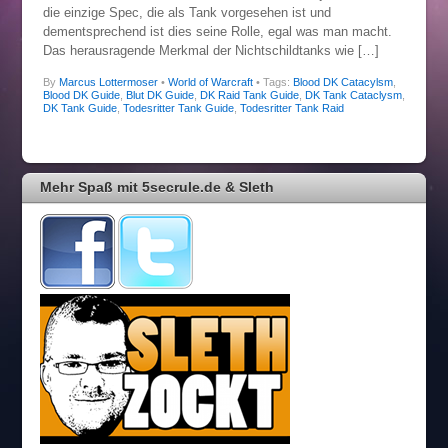
die einzige Spec, die als Tank vorgesehen ist und
dementsprechend ist dies seine Rolle, egal was man macht.
Das herausragende Merkmal der Nichtschildtanks wie […]
By
Marcus Lottermoser
•
World of Warcraft
• Tags:
Blood DK Catacylsm
,
Blood DK Guide
,
Blut DK Guide
,
DK Raid Tank Guide
,
DK Tank Cataclysm
,
DK Tank Guide
,
Todesritter Tank Guide
,
Todesritter Tank Raid
Mehr Spaß mit 5secrule.de & Sleth