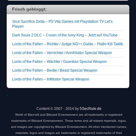
Frisch gebloggt:
Soul Sacrifice Delta – PS Vita Games mit Playstation TV Let’s
Playen
Dark Souls 2 DLC – Crown of the Ivory King – Jetzt auf YouTube
Lords of the Fallen – Richter / Judge NG++ Guide – Platin Kill Taktik
Lords of the Fallen – Vernichter / Annihilator Special Weapon
Lords of the Fallen – Wächter / Guardian Special Weapon
Lords of the Fallen – Bestie / Beast Special Weapon
Lords of the Fallen – Infiltrator Special Weapon
↑
Content © 2007 - 2014 by
5SecRule.de
World of Warcraft and Blizzard Entertainment are all trademarks or registered
trademarks of Blizzard Entertainment. These terms and all related materials, logos,
and images are copyrighted by Blizzard Entertainment. All other mentioned names,
materials, logos and images are trademarks or registered trademarks of their