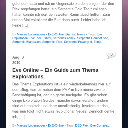
gefunden hatte und ich im Gegensatz zu demjenigen, der den
Plex angefangen hatte, ein Serpentis Gold Tag rumliegen
hatte, konnte ich dort den zweiten Raum abschließen. Zum
ersten Mal eskalierte die Site dann auch. Leider habe ich
keine […]
By
Marcus Lottermoser
•
EvE-Online
,
Gaming News
• Tags:
Eve
Exploration
,
Eve Plex
,
Ishtar
,
Serpentis Annex
,
Serpentis Combat Site
,
Serpentis Escalation
,
Serpentis Plex
,
Serpentis Powergrid
,
Tengu
0
Aug.
3
2010
Eve Online – Ein Guide zum Thema
Explorations
Das Thema Explorations ist ja ein wiederkehrendes hier auf
dem Blog, weil es neben dem PVP in Eve meine zweite
Beschäftigung ist, der ich gerne nachgehe. Es gibt schon
einige Exploration Guides, manche davon veraltet, andere
sind auf englisch und dritte unvollständig. Insofern ist das,
was nun folgt nicht etwas revolutionär Neues. Dennoch denke
ich, […]
By
Marcus Lottermoser
•
EvE-Online
• Tags:
DED Plex
,
Eve Complex
,