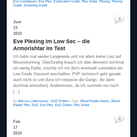
Eve Complexes
,
Eve Plex
,
Exploration Guide
,
Plex Ishtar
,
Plexing
,
Plexing
Guide
,
Scanning Guide
3
Juni
15
2010
Eve Plexing im Low Sec – die
Armorishtar im Test
Ich hatte mal wieder Langeweile und vor allem keine Lust auf
Missionrunning. Gleichzeitig brauch ich aber dennoch nochmal
ein wenig Kohle, möchte ich mir doch eventuell zumindest ein
Low Grade Slaveset anschaffen. PVP technisch geht gerade
auch nicht so viel (bzw ich verpasse die Gangs, die dann
dochmal entstehen). Andererseits, da ich nunmehr nur noch
[…]
By
Marcus Lottermoser
•
EvE-Online
• Tags:
Blood Raider Annex
,
Blood
Raider Plex
,
EvE
,
Eve Plex
,
EvE-Online
,
Plex Ishtar
0
Feb.
17
2010