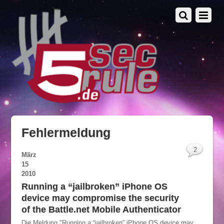
Fehlermeldung
2
März
15
2010
Running a “jailbroken” iPhone OS
device may compromise the security
of the Battle.net Mobile Authenticator
Die Meldung "Running a “jailbroken” iPhone OS device may