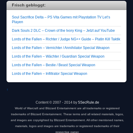
Frisch gebloggt:
Soul Sacrifice Delta – PS Vita Games mit Playstation TV Let’s
Playen
Dark Souls 2 DLC – Crown of the Ivory King – Jetzt auf YouTube
Lords of the Fallen – Richter / Judge NG++ Guide – Platin Kill Taktik
Lords of the Fallen – Vernichter / Annihilator Special Weapon
Lords of the Fallen – Wächter / Guardian Special Weapon
Lords of the Fallen – Bestie / Beast Special Weapon
Lords of the Fallen – Infiltrator Special Weapon
↑
Content © 2007 - 2014 by
5SecRule.de
World of Warcraft and Blizzard Entertainment are all trademarks or registered
trademarks of Blizzard Entertainment. These terms and all related materials, logos,
and images are copyrighted by Blizzard Entertainment. All other mentioned names,
materials, logos and images are trademarks or registered trademarks of their
respective owner.