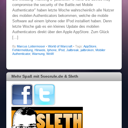
compromise the security of the Battle.net Mobile
Authenticator" haben letzte Woche wahrscheinlich alle Nutzer
des mobilen Authenticators bekommen, welche die mobile
Software auf einem Iphone oder IPod installiert haben. Denn
letzte Woche gab es ein kleines Update des mobilen
Authenticators direkt über den Apple AppStore. Zum Glück
[…]
By
Marcus Lottermoser
•
World of Warcraft
• Tags:
AppStore
,
Fehlermeldung
,
Hinweis
,
Iphone
,
IPod
,
Jailbreak
,
jailbroken
,
Mobiler
Authenticator
,
Warnung
,
WoW
Mehr Spaß mit 5secrule.de & Sleth