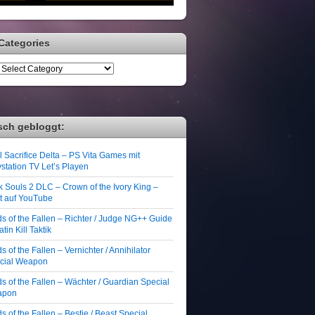
Categories
sch gebloggt:
 Sacrifice Delta – PS Vita Games mit
station TV Let’s Playen
k Souls 2 DLC – Crown of the Ivory King –
zt auf YouTube
ds of the Fallen – Richter / Judge NG++ Guide
atin Kill Taktik
s of the Fallen – Vernichter / Annihilator
cial Weapon
s of the Fallen – Wächter / Guardian Special
apon
s of the Fallen – Bestie / Beast Special