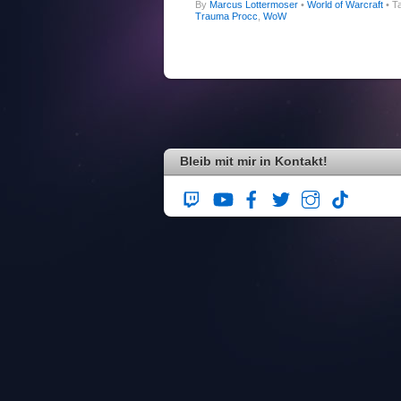
By
Marcus Lottermoser
•
World of Warcraft
• T
Trauma Procc
,
WoW
Bleib mit mir in Kontakt!