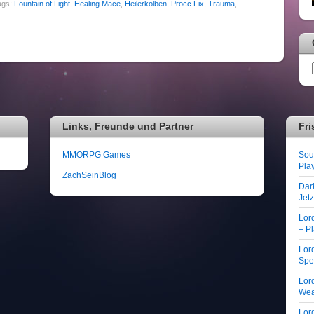
ags:
Fountain of Light
,
Healing Mace
,
Heilerkolben
,
Procc Fix
,
Trauma
,
Links, Freunde und Partner
Fri
MMORPG Games
Soul
Play
ZachSeinBlog
Dar
Jet
Lor
– Pl
Lord
Spe
Lord
We
Lord