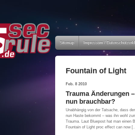
Sitemap
Impressum / Datenschutzerk
Fountain of Light
Feb.
8
2010
Trauma Änderungen – I
nun brauchbar?
Unabhängig von der Tatsache, dass de
nun Haste bekommt – was ihn wohl zum b
Trauma. Laut Bluepost hat man einen Bu
Fountain of Light proc effect can now [