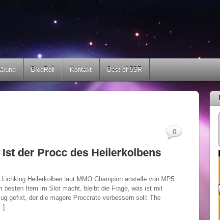
lärung
BlogRoll
Kontakt
Best of 5SR
0
st der Procc des Heilerkolbens
r Lichking Heilerkolben laut MMO Champion anstelle von MP5
esten Item im Slot macht, bleibt die Frage, was ist mit
g gefixt, der die magere Proccrate verbessern soll: The
…]