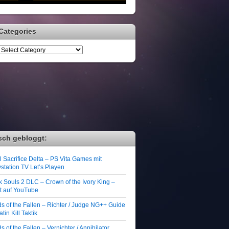
Categories
sch gebloggt:
 Sacrifice Delta – PS Vita Games mit
station TV Let’s Playen
k Souls 2 DLC – Crown of the Ivory King –
zt auf YouTube
ds of the Fallen – Richter / Judge NG++ Guide
atin Kill Taktik
s of the Fallen – Vernichter / Annihilator