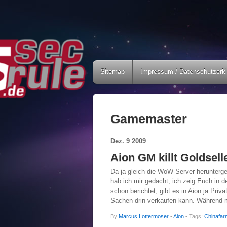
Sitemap
Impressum / Datenschutzerk
Gamemaster
Dez.
9
2009
Aion GM killt Goldsell
Da ja gleich die WoW-Server herunterge
hab ich mir gedacht, ich zeig Euch in d
schon berichtet, gibt es in Aion ja Priv
Sachen drin verkaufen kann. Während 
By
Marcus Lottermoser
•
Aion
• Tags:
Chinafar