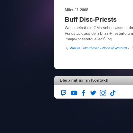
März
11
2008
Buff Disc-Priests
Wenn selbst die GMs schon wissen, das 
Fundstück aus dem Blizz-Priesterforum
image=priesterduelleci0.jpg
By
Marcus Lottermoser
•
World of Warcraft
• T
Bleib mit mir in Kontakt!