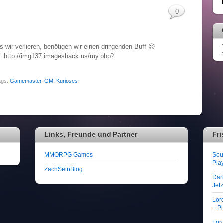
0
wir verlieren, benötigen wir einen dringenden Buff 😉
: http://img137.imageshack.us/my.php?
ags:
Gamemaster
,
GM
,
Kurioses
Links, Freunde und Partner
Fri
MMORPG Games
Soul
Play
ZachSeinBlog
Dar
Jet
Lor
– Pl
Lord