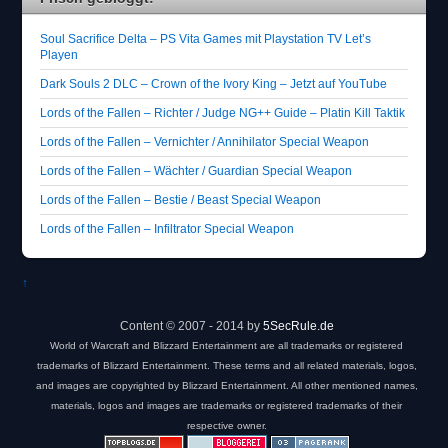
Soul Sacrifice Delta – PS Vita Games mit Playstation TV Let’s
Playen
Dark Souls 2 DLC – Crown of the Ivory King – Jetzt auf YouTube
Lords of the Fallen – Richter / Judge NG++ Guide – Platin Kill Taktik
Lords of the Fallen – Vernichter / Annihilator Special Weapon
Lords of the Fallen – Wächter / Guardian Special Weapon
Lords of the Fallen – Bestie / Beast Special Weapon
Lords of the Fallen – Infiltrator Special Weapon
↑
Content © 2007 - 2014 by
5SecRule.de
World of Warcraft and Blizzard Entertainment are all trademarks or registered
trademarks of Blizzard Entertainment. These terms and all related materials, logos,
and images are copyrighted by Blizzard Entertainment. All other mentioned names,
materials, logos and images are trademarks or registered trademarks of their
respective owner.