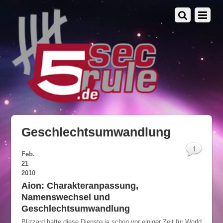
Geschlechtsumwandlung
1
Feb.
21
2010
Aion: Charakteranpassung,
Namenswechsel und
Geschlechtsumwandlung
Blizzard hatte diese Dienste ja schon vor einiger Zeit für World