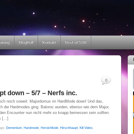
lärung
BlogRoll
Kontakt
Best of 5SR
0
 down – 5/7 – Nerfs inc.
doch noch soweit: Majordomus im HardMode down! Und das,
rch die Hardmodes ging. Baloroc wurden, ebenso wie dem Major,
iden Encounter nun nicht mehr so knapp bemessen sein sollten.
s […]
ags:
Dementum
,
Hardmode
,
HeroicMode
,
Hirschhaupt
,
Kill Video
,