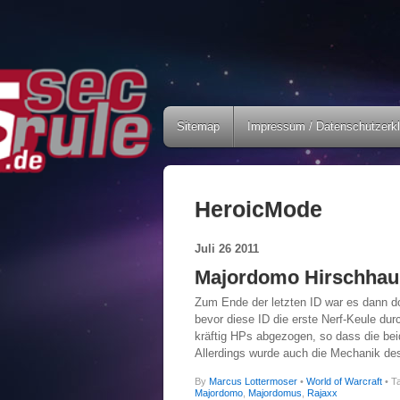
Sitemap
Impressum / Datenschutzerk
HeroicMode
Juli
26
2011
Majordomo Hirschhaupt
Zum Ende der letzten ID war es dann 
bevor diese ID die erste Nerf-Keule du
kräftig HPs abgezogen, so dass die be
Allerdings wurde auch die Mechanik de
By
Marcus Lottermoser
•
World of Warcraft
• T
Majordomo
,
Majordomus
,
Rajaxx