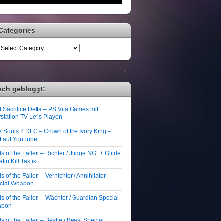
Categories
sch gebloggt:
 Sacrifice Delta – PS Vita Games mit
station TV Let’s Playen
k Souls 2 DLC – Crown of the Ivory King –
zt auf YouTube
ds of the Fallen – Richter / Judge NG++ Guide
atin Kill Taktik
s of the Fallen – Vernichter / Annihilator
cial Weapon
s of the Fallen – Wächter / Guardian Special
apon
s of the Fallen – Bestie / Beast Special