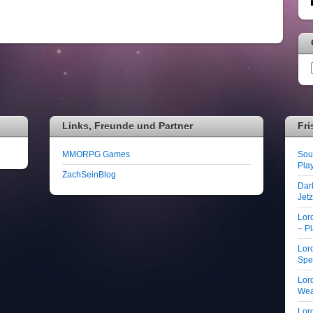
Links, Freunde und Partner
Fri
MMORPG Games
Soul
Play
ZachSeinBlog
Dar
Jet
Lor
– Pl
Lord
Spe
Lord
We
Lord